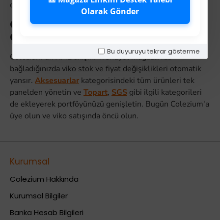
oranını düşürür, müşteri memnuniyetini artırır.
Olarak Gönder
Colezium XML Entegrasyonu ile
Otomatik Yönetim
Bu duyuruyu tekrar gösterme
Colezium'un XML akışını Trendyol mağazanıza
bağladığınızda viko stok ve fiyat değişiklikleri otomatik
yansır.
Aksesuarlar
kategorisindeki tüm ürünleri tek
panelden yönetin ve
Topart
,
SGS
gibi ilgili kategorileri
de ekleyerek portföyünüzü genişletin. Bugün Colezium'a
üye olun ve viko satışında öncü olun.
Kurumsal
Colezium Hakkında
Kurumsal Bilgiler
Banka Hesab Bilgileri