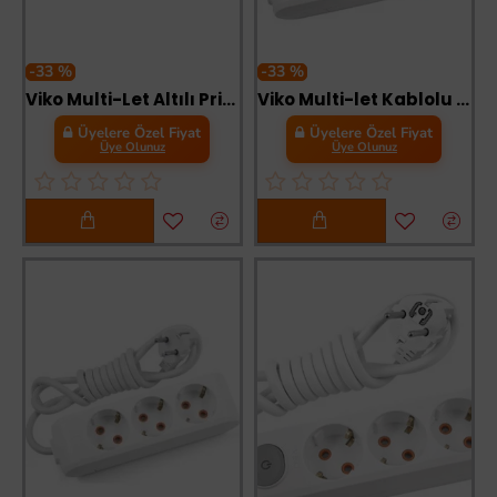
-33 %
-33 %
Viko Multi-Let Altılı Priz Anahtarlı Topraklı
Viko Multi-let Kablolu Grup Priz 3 lü 2 Metre
Üyelere Özel Fiyat
Üyelere Özel Fiyat
Üye Olunuz
Üye Olunuz