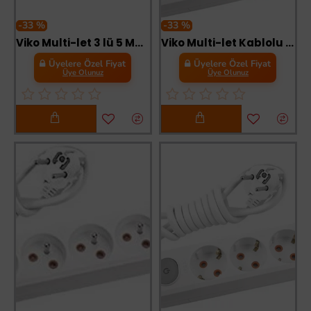
-33 %
-33 %
Viko Multi-let 3 lü 5 Metre Topraklı Grup Priz
Viko Multi-let Kablolu Grup Priz 3 lü 3 Metre
Üyelere Özel Fiyat
Üyelere Özel Fiyat
Üye Olunuz
Üye Olunuz