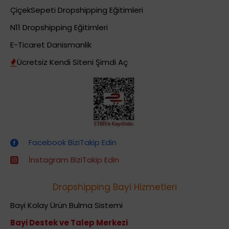
ÇiçekSepeti Dropshipping Eğitimleri
N11 Dropshipping Eğitimleri
E-Ticaret Danismanlik
Ücretsiz Kendi Siteni Şimdi Aç
Dropshipping (Stoksuz Satış) Eğitimleri
Facebook BiziTakip Edin
İnstagram BiziTakip Edin
Dropshipping Bayi Hizmetleri
Bayi Kolay Ürün Bulma Sistemi
Bayi Destek ve Talep Merkezi