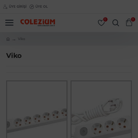
ÜYE GIRIŞI
ÜYE OL
0
0
Viko
Viko