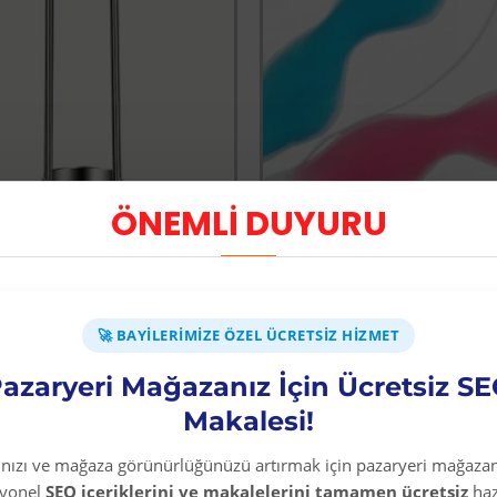
ÖNEMLİ DUYURU
-45 %
Paslanmaz Çelik Sebze Meyve Oyacağı
Soğuk Sıcak Jel Göz
🚀 BAYILERIMIZE ÖZEL ÜCRETSIZ HIZMET
Üyelere Özel Fiyat
Üyelere Özel Fiya
Üye Olunuz
Üye Olunuz
azaryeri Mağazanız İçin Ücretsiz S
Makalesi!
EPETE EKLE
SEPETE EKLE
rınızı ve mağaza görünürlüğünüzü artırmak için pazaryeri mağazan
syonel
SEO içeriklerini ve makalelerini tamamen ücretsiz
haz