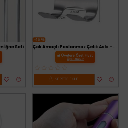
-45 %
en İğne Seti
Çok Amaçlı Paslanmaz Çelik Askı – Kendinden Yapışkanlı Priz, Jilet ve Mutfak Gereçleri Tutucu
t
Üyelere Özel Fiyat
Üye Olunuz
SEPETE EKLE