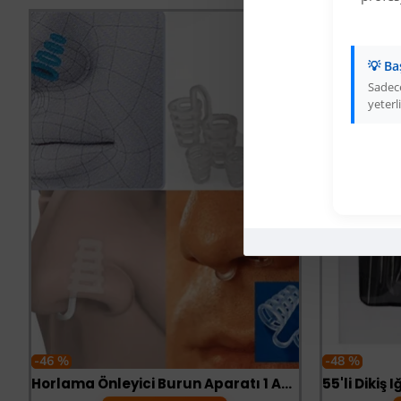
💡 Ba
Sadece
yeterli
-46 %
-48 %
Horlama Önleyici Burun Aparatı 1 Adet