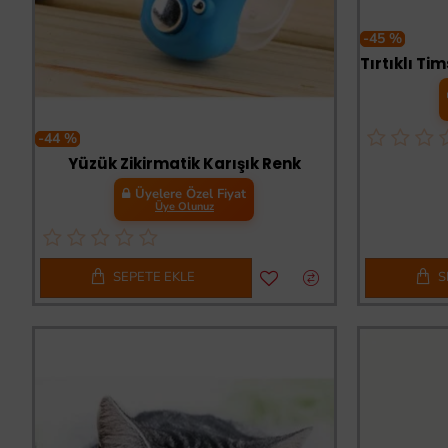
-45 %
-44 %
Yüzük Zikirmatik Karışık Renk
Üyelere Özel Fiyat
Üye Olunuz
SEPETE EKLE
S