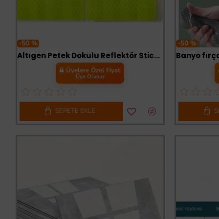
-50 %
-50 %
Altıgen Petek Dokulu Reflektör Sticker – Güçlü Yansıtıcı Uyarı Bandı (10 ad 8cmx3cm)
Üyelere Özel Fiyat
Üye Olunuz
SEPETE EKLE
S