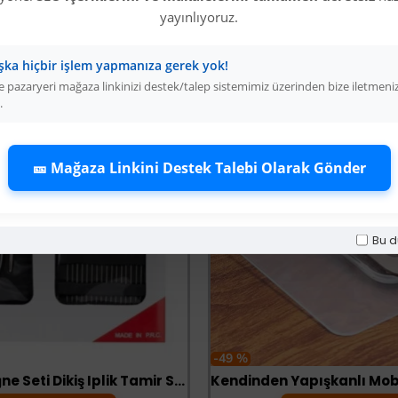
yayınlıyoruz.
şka hiçbir işlem yapmanıza gerek yok!
 pazaryeri mağaza linkinizi destek/talep sistemimiz üzerinden bize iletmeni
.
🎫 Mağaza Linkini Destek Talebi Olarak Gönder
Bu d
-49 %
55'li Dikiş Iğne Seti Dikiş Iplik Tamir Seti