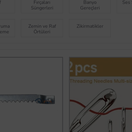
f
Fırçaları
Banyo
Ses 
Süngerleri
Gereçleri
ruma
Zemin ve Raf
Zikirmatikler
leme
Örtüleri