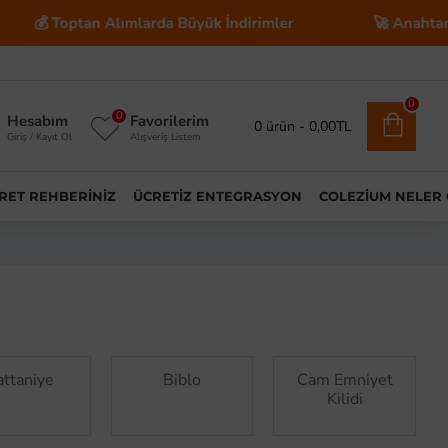
ımlarda Büyük İndirimler
🚀 Anahtar Teslim E-Ticaret 
0
0
Hesabım
Favorilerim
0 ürün - 0,00TL
Giriş / Kayıt Ol
Alışveriş Listem
ARET REHBERINIZ
ÜCRETIZ ENTEGRASYON
COLEZIUM NELER
attaniye
Biblo
Cam Emniyet
Kilidi