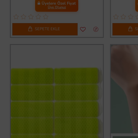
Üyelere Özel Fiyat
Üye Olunuz
SEPETE EKLE
S