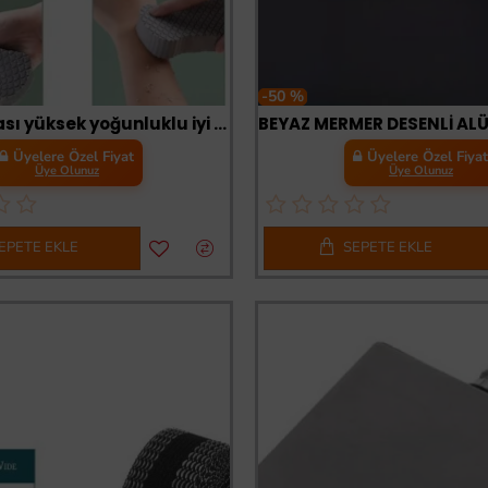
-50 %
Banyo fırçası yüksek yoğunluklu iyi sürtünme etkisi banyo için hafif ölü cilt sökücü sünger
Üyelere Özel Fiyat
Üyelere Özel Fiya
Üye Olunuz
Üye Olunuz
EPETE EKLE
SEPETE EKLE