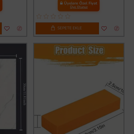
t
Üyelere Özel Fiyat
Üye Olunuz
SEPETE EKLE