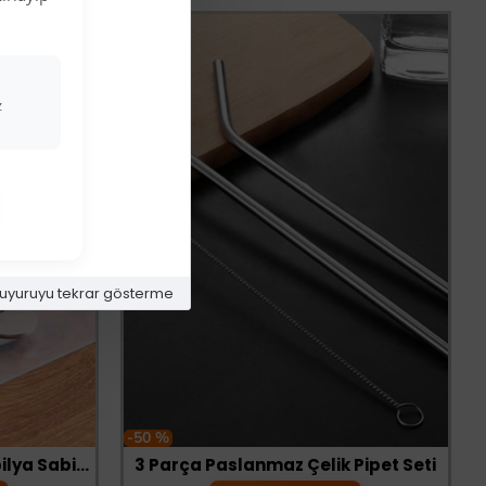
z
uyuruyu tekrar gösterme
-50 %
Kendinden Yapışkanlı Mobilya Sabitleme Aparatı
3 Parça Paslanmaz Çelik Pipet Seti