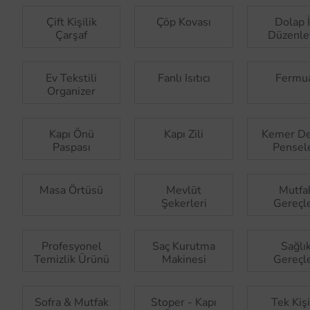
Çift Kişilik
Çöp Kovası
Dolap İ
Çarşaf
Düzenley
Ev Tekstili
Fanlı Isıtıcı
Fermu
Organizer
Kapı Önü
Kapı Zili
Kemer D
Paspası
Pensele
Masa Örtüsü
Mevlüt
Mutfa
Şekerleri
Gereçle
Profesyonel
Saç Kurutma
Sağlı
Temizlik Ürünü
Makinesi
Gereçle
Sofra & Mutfak
Stoper - Kapı
Tek Kişi