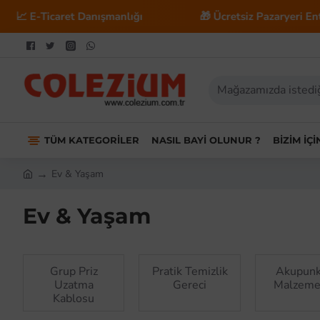
anışmanlığı
🎁 Ücretsiz Pazaryeri Entegrasyonu
TÜM KATEGORILER
NASIL BAYI OLUNUR ?
BIZIM İÇ
Ev & Yaşam
Ev & Yaşam
Grup Priz
Pratik Temizlik
Akupunk
Uzatma
Gereci
Malzeme
Kablosu