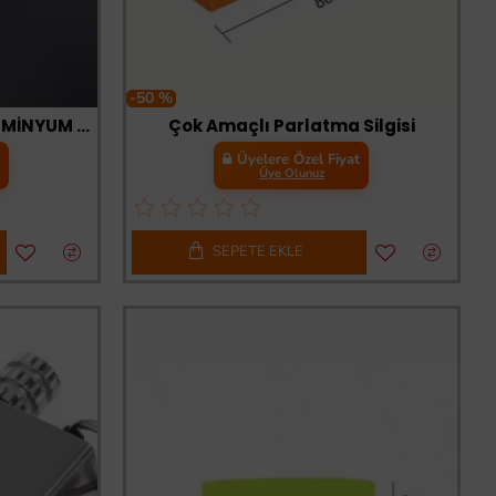
-50 %
BEYAZ MERMER DESENLİ ALÜMİNYUM PLASTİK DUVAR STİCKER (30*30)
Çok Amaçlı Parlatma Silgisi
t
Üyelere Özel Fiyat
Üye Olunuz
SEPETE EKLE