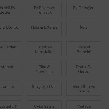
ktrikli Ev
Ev Bakım ve
Ev Gereçleri
letleri
Temizlik
u & Bornoz
Hobi & Eğlence
İğne
a Bardak
Kürek ve
Mangal
Küreyiciler
Barbekü
eştemal
Pike &
Pratik Ev
Nevresim
Gereci
ccadeler
Sevgiliye Özel
Sinek İlacı ve
Kovucu
Görüntü &
Uyku Seti &
Vintage