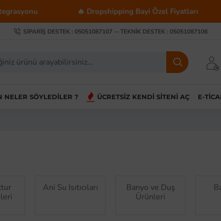
🔥 Dropshipping Bayi Özel Fiyatları
💰 Toptan Al
SIPARIŞ DESTEK : 05051087107 -- TEKNIK DESTEK : 05051087106
IN NELER SÖYLEDILER ?
ÜCRETSIZ KENDI SITENI AÇ
E-TIC
tur
Ani Su Isıtıcıları
Banyo ve Duş
B
leri
Ürünleri