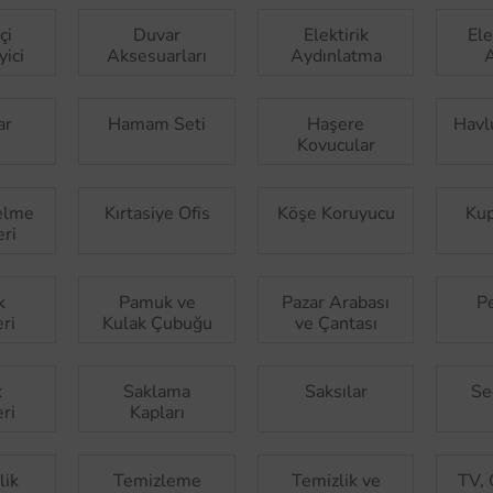
çi
Duvar
Elektirik
Ele
ici
Aksesuarları
Aydınlatma
A
ar
Hamam Seti
Haşere
Havl
Kovucular
elme
Kırtasiye Ofis
Köşe Koruyucu
Kup
ri
k
Pamuk ve
Pazar Arabası
P
ri
Kulak Çubuğu
ve Çantası
k
Saklama
Saksılar
Se
ri
Kapları
lik
Temizleme
Temizlik ve
TV, 