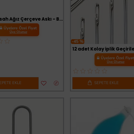
Tırtıklı Timsah Ağız Çerçeve Askı - Büyük, Çinko, 8x57mm, 1 Adet
Üyelere Özel Fiyat
Üye Olunuz
-45 %
12 adet Kolay iplik Geçiril
Üyelere Özel Fiya
Üye Olunuz
EPETE EKLE
SEPETE EKLE