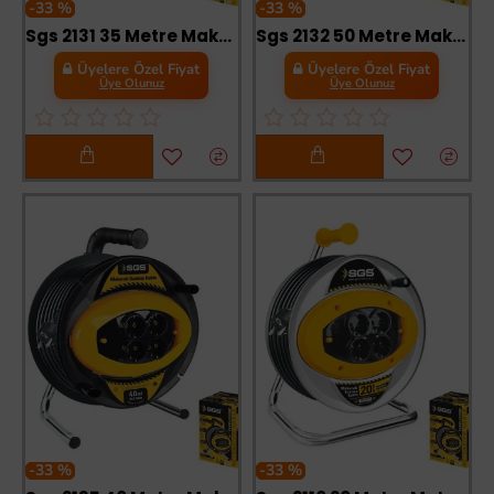
-33 %
-33 %
Sgs 2131 35 Metre Makaralı Uzatma Kablosu 3X1,5 Kablo
Sgs 2132 50 Metre Makaralı Uzatma Kablosu 3X1,5 Kablo
Üyelere Özel Fiyat
Üyelere Özel Fiyat
Üye Olunuz
Üye Olunuz
-33 %
-33 %