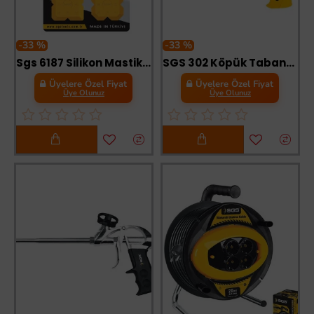
-33 %
-33 %
Sgs 6187 Silikon Mastik Derz Çekme Aparatı 4 Parça
SGS 302 Köpük Tabancası
Üyelere Özel Fiyat
Üyelere Özel Fiyat
Üye Olunuz
Üye Olunuz