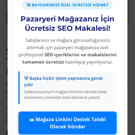
🚀 BAYILERIMIZE ÖZEL ÜCRETSIZ HIZMET
Pazaryeri Mağazanız İçin
Ücretsiz SEO Makalesi!
Gösterilen: 1 ile 12 arası, toplam: 12 (1
Satışlarınızı ve mağaza görünürlüğünüzü
Sayfa)
artırmak için pazaryeri mağazanıza özel
SGS: Stoksuz Satış ile
profesyonel
SEO içeriklerini ve makalelerini
Trendyol ve
tamamen ücretsiz
hazırlayıp yayınlıyoruz.
Hepsiburada'da Kazanın
💡 Başka hiçbir işlem yapmanıza gerek
Dropshipping dünyasında
sgs
kategorisi, düşük maliyetli
yok!
başlangıç ve yüksek büyüme potansiyeliyle öne çıkar.
Sadece pazaryeri mağaza linkinizi destek/talep
sistemimiz üzerinden bize iletmeniz yeterli.
Trendyol'da bu kategoride günlük binlerce arama
yapılmakta; erken davranan satıcılar organik görünürlük
avantajını kullanmaktadır. Colezium'a üye olarak sgs
🎫 Mağaza Linkini Destek Talebi
ürünlerini sıfır sermayeyle mağaza kurun.
Olarak Gönder
Hangi SGS Ürünleri En Çok