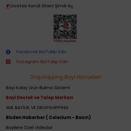
Ücretsiz Kendi Siteni Şimdi Aç
Dropshipping (Stoksuz Satış) Eğitimleri
Facebook BiziTakip Edin
İnstagram BiziTakip Edin
Dropshipping Bayi Hizmetleri
Bayi Kolay Ürün Bulma Sistemi
Bayi Destek ve Talep Merkezi
XML BAYİLİK VE DROPSHİPPİNG
Bizden Haberber ( Colezium - Basın)
Bayilere Özel Videolar