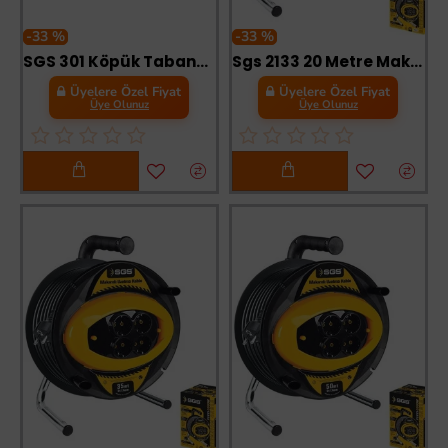
-33 %
-33 %
SGS 301 Köpük Tabancası Krom Kaplama
Sgs 2133 20 Metre Makaralı Uzatma Kablosu 3X2,5 Kablo
Üyelere Özel Fiyat
Üyelere Özel Fiyat
Üye Olunuz
Üye Olunuz