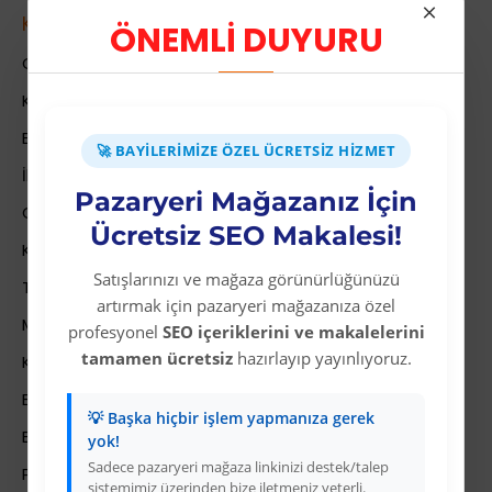
Kurumsal
ÖNEMLİ DUYURU
Colezium Hakkında
Kurumsal Bilgiler
Banka Hesab Bilgileri
🚀 BAYILERIMIZE ÖZEL ÜCRETSIZ HIZMET
İletişim
Pazaryeri Mağazanız İçin
Gizlilik Politikası
Ücretsiz SEO Makalesi!
Kullanıcı Sözleşmesi
Satışlarınızı ve mağaza görünürlüğünüzü
Teslimat Bilgileri
artırmak için pazaryeri mağazanıza özel
Mesafeli Satış Sözleşmesi
profesyonel
SEO içeriklerini ve makalelerini
tamamen ücretsiz
hazırlayıp yayınlıyoruz.
Kariyer
Bayi İade Sistemi
💡 Başka hiçbir işlem yapmanıza gerek
Bayi Bakiye Yükleme
yok!
Sadece pazaryeri mağaza linkinizi destek/talep
Para Puan Sistemi ile Kazanç
sistemimiz üzerinden bize iletmeniz yeterli.