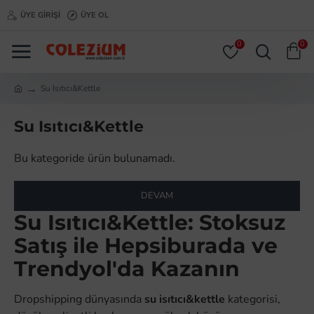
ÜYE GIRIŞI
ÜYE OL
0
0
Su Isıtıcı&Kettle
Su Isıtıcı&Kettle
Bu kategoride ürün bulunamadı.
DEVAM
Su Isıtıcı&Kettle: Stoksuz
Satış ile Hepsiburada ve
Trendyol'da Kazanın
Dropshipping dünyasında
su isıtıcı&kettle
kategorisi,