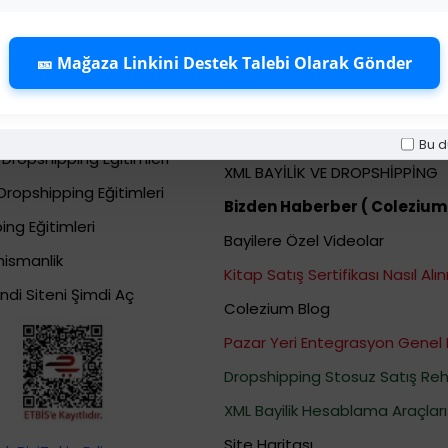
🎫 Mağaza Linkini Destek Talebi Olarak Gönder
ng (Stoksuz
Dropshipping Bayi Hiz
015f) E\u011fitimleri
Bayi Kolay Ürün Bulma Sistemi
shipping Eğitimleri
Bayi Destek ve Talep Merkez
Bu d
Dropshipping Eğitimleri
XML BAYİLİK VE DROPSHİPPİNG
Dropshipping Eğitimleri
Bizden Haberber ( Colezium
ing Eğitimleri
Bayilere Özel Videolar
nismanlik
Kitap Satış Sertifikası Nasıl Alını
ndi Siteni Şimdi Aç
Colezium Blog
Pazar Yeri Entegrasyon Genel 
Dropshipping Stosuz Satış Reh
XML Bayilik Hesablama Araçları
Site Haritası