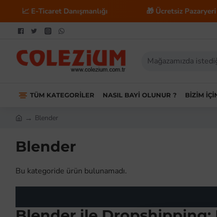
📈 E-Ticaret Danışmanlığı
🎁 Ücretsiz Pazaryeri En
TÜM KATEGORILER
NASIL BAYI OLUNUR ?
BIZIM İÇ
Blender
Blender
Bu kategoride ürün bulunamadı.
Blender ile Dropshipping: