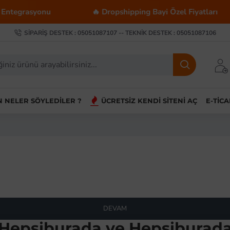
tegrasyonu
🔥 Dropshipping Bayi Özel Fiyatları
SIPARIŞ DESTEK : 05051087107 -- TEKNIK DESTEK : 05051087106
IN NELER SÖYLEDILER ?
ÜCRETSIZ KENDI SITENI AÇ
E-TIC
DEVAM
 Hepsiburada ve Hepsiburada