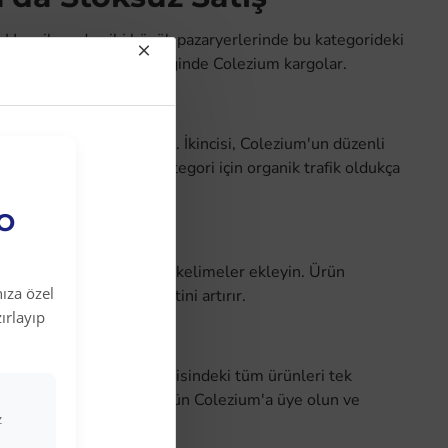
 ve Hepsiburada gibi büyük pazaryerlerinde bu kategorideki
satış yapın, sipariş geldiğinde Colezium kargolar.
için mali risk minimumdur. İkincisi, Colezium'un düzenli
ve Hepsiburada'da bu kategori için organik trafik oldukça
EO
" gibi uzun kuyruk anahtar kelimeler ekleyin. Ürün
ıza özel
rür, müşteri memnuniyetini artırır.
ırlayıp
trikli Ev Aletleri
kategorisindeki tüm ürünleri tek
rtföyünüzü genişletin. Bugün Colezium'a üye olun ve
z