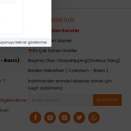
metleri
MÜŞTERİ HİZMETLERİ
Sıkça Sorulan Sorular
i
Yeni Gelen Ürünler
uyuruyu tekrar gösterme
En Çok Satan Ürünler
 - Basın)
Bayimiz Olun ! Dropshipping(Stoksuz Satış)
Bizden Haberber ( Colezium - Basın )
r ?
İndirimlerden anında haberdar olmak için
kayıt olabilirsiniz..
Bilgilendirme
GÖNDER
beri