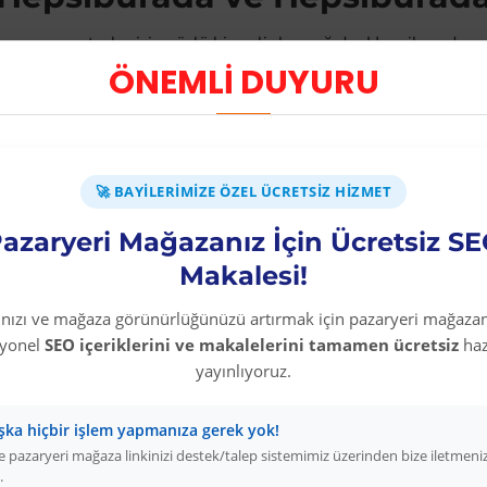
ng yapan satıcılar için güçlü bir gelir kaynağıdır. Hepsiburada
 geniş tedarikçi ağıyla blender ürünlerini yüksek kâr marjıyla 
ÖNEMLİ DUYURU
ıdır?
birkaç kritik avantajı vardır. Birincisi, stok yatırımı olmadığı 
isteleyip yüksek marj elde edebilirsiniz. Üçüncüsü, Hepsiburada 
🚀 BAYILERIMIZE ÖZEL ÜCRETSIZ HIZMET
azaryeri Mağazanız İçin Ücretsiz S
n Öneriler
Makalesi!
ender dropshipping", "blender satın al" ve "blender uygun fiyat
rınızı ve mağaza görünürlüğünüzü artırmak için pazaryeri mağazan
 kargo süresini mutlaka belirtin. Bu detaylar iade oranını düşü
syonel
SEO içeriklerini ve makalelerini tamamen ücretsiz
haz
Otomatik Yönetim
yayınlıyoruz.
ızda blender stok ve fiyat değişiklikleri otomatik yansır.
Elek
şka hiçbir işlem yapmanıza gerek yok!
ı Ütü
,
Su Isıtıcı&Kettle
gibi ilgili kategorileri de ekleyerek po
 pazaryeri mağaza linkinizi destek/talep sistemimiz üzerinden bize iletmeni
.