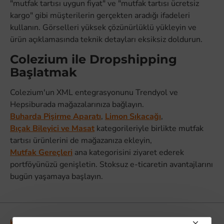
"mutfak tartısı uygun fiyat" ve "mutfak tartısı ücretsiz
kargo" gibi müşterilerin gerçekten aradığı ifadeleri
kullanın. Görselleri yüksek çözünürlüklü yükleyin ve
ürün açıklamasında teknik detayları eksiksiz doldurun.
Colezium ile Dropshipping
Başlatmak
Colezium'un XML entegrasyonunu Trendyol ve
Hepsiburada mağazalarınıza bağlayın.
Buharda Pişirme Aparatı
,
Limon Sıkacağı
,
Bıçak Bileyici ve Masat
kategorileriyle birlikte mutfak
tartısı ürünlerini de mağazanıza ekleyin,
Mutfak Gereçleri
ana kategorisini ziyaret ederek
portföyünüzü genişletin. Stoksuz e-ticaretin avantajlarını
bugün yaşamaya başlayın.
Kurumsal