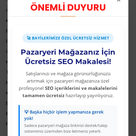
ÖNEMLİ DUYURU
Colezium Hakkında
Kurumsal Bilgiler
Banka Hesab Bilgileri
🚀 BAYILERIMIZE ÖZEL ÜCRETSIZ HIZMET
İletişim
Pazaryeri Mağazanız İçin
Gizlilik Politikası
Ücretsiz SEO Makalesi!
Kullanıcı Sözleşmesi
Teslimat Bilgileri
Satışlarınızı ve mağaza görünürlüğünüzü
artırmak için pazaryeri mağazanıza özel
Mesafeli Satış Sözleşmesi
profesyonel
SEO içeriklerini ve makalelerini
Kariyer
tamamen ücretsiz
hazırlayıp yayınlıyoruz.
Bayi İade Sistemi
💡 Başka hiçbir işlem yapmanıza gerek
Bayi Bakiye Yükleme
yok!
Para Puan Sistemi ile Kazanç
Sadece pazaryeri mağaza linkinizi destek/talep
sistemimiz üzerinden bize iletmeniz yeterli.