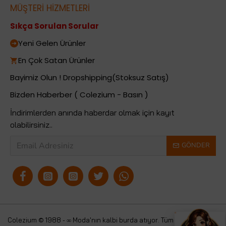
MÜŞTERİ HİZMETLERİ
Sıkça Sorulan Sorular
Yeni Gelen Ürünler
En Çok Satan Ürünler
Bayimiz Olun ! Dropshipping(Stoksuz Satış)
Bizden Haberber ( Colezium - Basın )
İndirimlerden anında haberdar olmak için kayıt
olabilirsiniz..
GÖNDER
Colezium © 1988 - ∞ Moda'nın kalbi burda atıyor. Tüm
Colezium