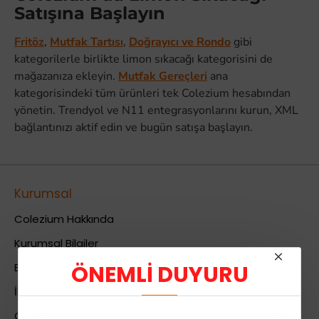
Satışına Başlayın
Fritöz
,
Mutfak Tartısı
,
Doğrayıcı ve Rondo
gibi
kategorilerle birlikte limon sıkacağı kategorisini de
mağazanıza ekleyin.
Mutfak Gereçleri
ana
kategorisindeki tüm ürünleri tek Colezium hesabından
yönetin. Trendyol ve N11 entegrasyonlarını kurun, XML
bağlantınızı aktif edin ve bugün satışa başlayın.
Kurumsal
Colezium Hakkında
Kurumsal Bilgiler
ÖNEMLİ DUYURU
Banka Hesab Bilgileri
İletişim
Gizlilik Politikası