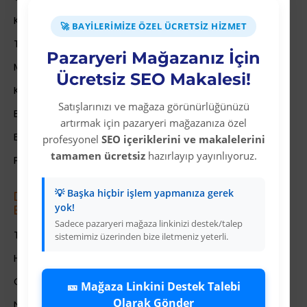
Kullanıcı Sözleşmesi
🚀 BAYILERIMIZE ÖZEL ÜCRETSIZ HIZMET
Teslimat Bilgileri
Pazaryeri Mağazanız İçin
Mesafeli Satış Sözleşmesi
Ücretsiz SEO Makalesi!
Kariyer
Satışlarınızı ve mağaza görünürlüğünüzü
Bayi İade Sistemi
artırmak için pazaryeri mağazanıza özel
Bayi Bakiye Yükleme
profesyonel
SEO içeriklerini ve makalelerini
tamamen ücretsiz
hazırlayıp yayınlıyoruz.
Para Puan Sistemi ile Kazanç
💡 Başka hiçbir işlem yapmanıza gerek
Dropshipping (Stoksuz Sat\u0131\u015f)
yok!
E\u011fitimleri
Sadece pazaryeri mağaza linkinizi destek/talep
Trendyol Dropshipping Eğitimleri
sistemimiz üzerinden bize iletmeniz yeterli.
HepsiBurada Dropshipping Eğitimleri
ÇiçekSepeti Dropshipping Eğitimleri
🎫 Mağaza Linkini Destek Talebi
Olarak Gönder
N11 Dropshipping Eğitimleri