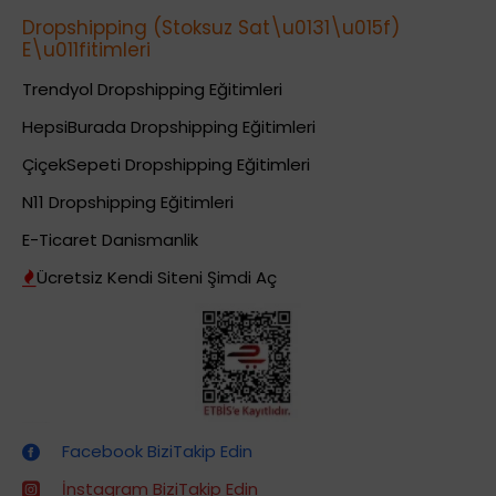
Dropshipping (Stoksuz Sat\u0131\u015f)
E\u011fitimleri
Trendyol Dropshipping Eğitimleri
HepsiBurada Dropshipping Eğitimleri
ÇiçekSepeti Dropshipping Eğitimleri
N11 Dropshipping Eğitimleri
E-Ticaret Danismanlik
Ücretsiz Kendi Siteni Şimdi Aç
Dropshipping (Stoksuz Satış) Eğitimleri
Facebook BiziTakip Edin
İnstagram BiziTakip Edin