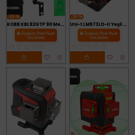
-33 %
-33 %
KOBB KBL92GTP 90 Metre Lazer Hizalama Yeşil Lazer
Uni-t LM573LD-II Yeşil Çizgi Lazer Hizalama Cihazı 40 Metre
Üyelere Özel Fiyat
Üyelere Özel Fiyat
Üye Olunuz
Üye Olunuz