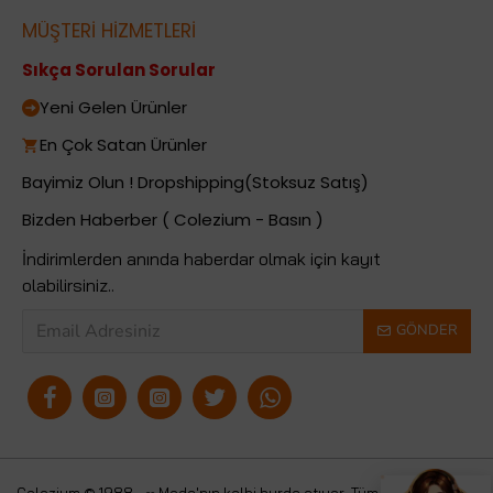
MÜŞTERİ HİZMETLERİ
Sıkça Sorulan Sorular
Yeni Gelen Ürünler
En Çok Satan Ürünler
Bayimiz Olun ! Dropshipping(Stoksuz Satış)
Bizden Haberber ( Colezium - Basın )
İndirimlerden anında haberdar olmak için kayıt
olabilirsiniz..
GÖNDER
Colezium © 1988 - ∞ Moda'nın kalbi burda atıyor. Tüm