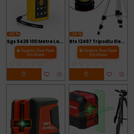
-33 %
-33 %
Sgs 5426 100 Metre Lazer Metre
Bts 12497 Tripodlu Elektronik Lazer Terazi Set
Üyelere Özel Fiyat
Üyelere Özel Fiyat
Üye Olunuz
Üye Olunuz