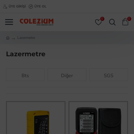
ÜYE GIRIŞI
ÜYE OL
0
0
Lazermetre
Lazermetre
Bts
Diğer
SGS