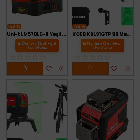
-33 %
-33 %
Uni-t LM570LD-II Yeşil Çizgi Lazer Hizalama Cihazı 10 Metre
KOBB KBL91GTP 90 Metre Lazer Hizalama Yeşil Lazer
Üyelere Özel Fiyat
Üyelere Özel Fiyat
Üye Olunuz
Üye Olunuz