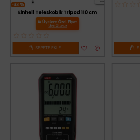
-33 %
Einhell Teleskobik Tripod 110 cm
Üyelere Özel Fiyat
Üye Olunuz
SEPETE EKLE
S