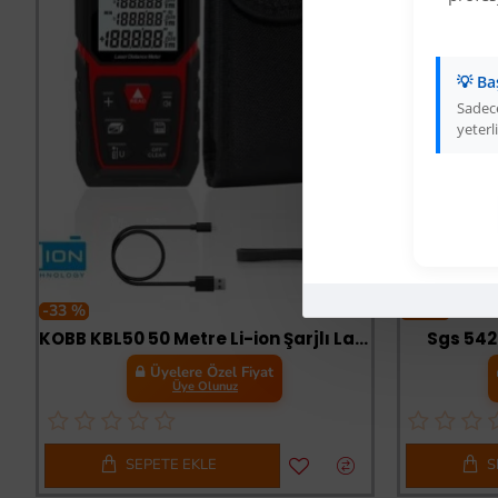
💡 Ba
Sadece
yeterli
-33 %
-33 %
KOBB KBL50 50 Metre Li-ion Şarjlı Lazer Metre
Sgs 542
Üyelere Özel Fiyat
Üye Olunuz
SEPETE EKLE
S