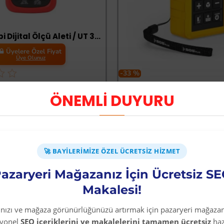
Unit-T El Tipi Dijital Ölçü Aleti / UT 39C+
Üyelere Özel Fiyat
Üye Olunuz
-33 %
Sgs 5425 60 Metre Laz
ÖNEMLİ DUYURU
Üyelere Özel Fiya
Üye Olunuz
EPETE EKLE
SEPETE EKLE
🚀 BAYILERIMIZE ÖZEL ÜCRETSIZ HIZMET
azaryeri Mağazanız İçin Ücretsiz S
Makalesi!
rınızı ve mağaza görünürlüğünüzü artırmak için pazaryeri mağazan
syonel
SEO içeriklerini ve makalelerini tamamen ücretsiz
haz