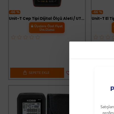
-66 %
-66 %
Unit-T Cep Tipi Dijital Ölçü Aleti / UT 121A
Üyelere Özel Fiyat
Üye Olunuz
SEPETE EKLE
S
P
Satışla
profe