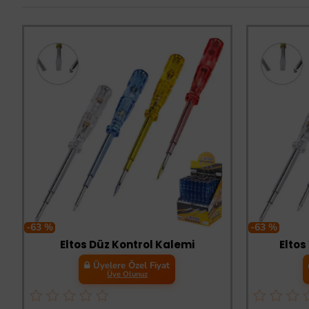
-63 %
-63 %
Eltos Düz Kontrol Kalemi
Eltos
Üyelere Özel Fiyat
Üye Olunuz