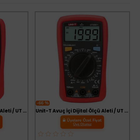
-66 %
Unit-T Avuç İçi Dijital Ölçü Aleti / UT 33B+
Unit-T Avuç İçi Dijital Ölçü Aleti / UT 33D+
t
Üyelere Özel Fiyat
Üye Olunuz