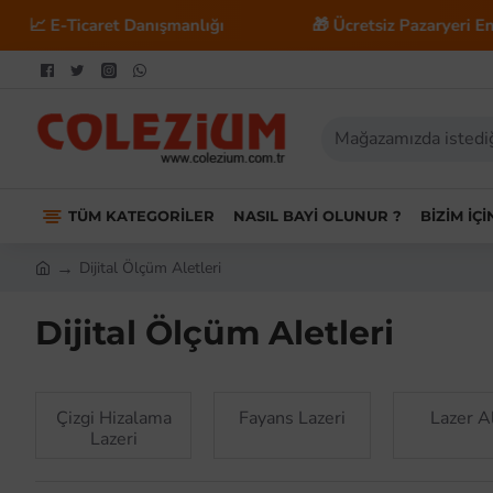
t Danışmanlığı
🎁 Ücretsiz Pazaryeri Entegrasyonu
TÜM KATEGORILER
NASIL BAYI OLUNUR ?
BIZIM İÇ
Dijital Ölçüm Aletleri
Dijital Ölçüm Aletleri
Çizgi Hizalama
Fayans Lazeri
Lazer Al
Lazeri