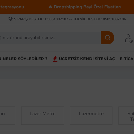
🔥 Dropshipping Bayi Özel Fiyatları
💰 Toptan 
SIPARIŞ DESTEK : 05051087107 -- TEKNIK DESTEK : 05051087106
IN NELER SÖYLEDILER ?
ÜCRETSIZ KENDI SITENI AÇ
E-TIC
ıcı
Lazer Metre
Lazermetre
Sab
T