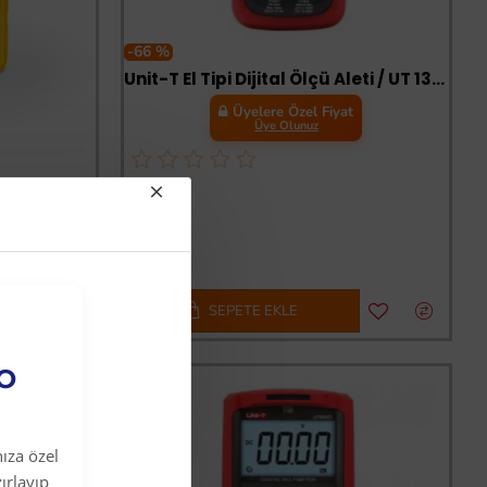
-66 %
Unit-T El Tipi Dijital Ölçü Aleti / UT 136C+
Üyelere Özel Fiyat
Üye Olunuz
er Metre
t
SEPETE EKLE
EO
ıza özel
ırlayıp