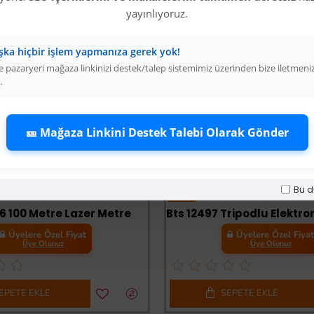
yayınlıyoruz.
şka hiçbir işlem yapmanıza gerek yok!
 pazaryeri mağaza linkinizi destek/talep sistemimiz üzerinden bize iletmeni
.
🎫 Mağaza Linkini Destek Talebi Olarak Gönder
Bu d
-33 %
6 100 Metre Lazer Metre
Üyelere Özel Fiyat
Üyelere Özel Fiya
Üye Olunuz
Üye Olunuz
EPETE EKLE
SEPETE EKLE