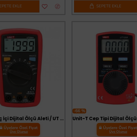
EPETE EKLE
SEPETE EKLE
-66 %
Unit-T Avuç İçi Dijital Ölçü Aleti / UT 33B+
Üyelere Özel Fiyat
Üyelere Özel Fiya
Üye Olunuz
Üye Olunuz