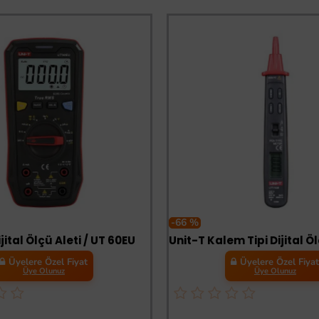
-66 %
jital Ölçü Aleti / UT 60EU
Üyelere Özel Fiyat
Üyelere Özel Fiya
Üye Olunuz
Üye Olunuz