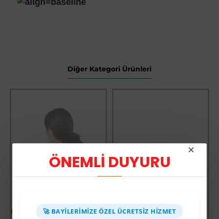
Diğer Kategori Ürünleri
ÖNEMLİ DUYURU
🚀 BAYILERIMIZE ÖZEL ÜCRETSIZ HIZMET
-60 %
-64 %