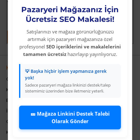
Yoğun Saçlı Lastikli Topuz Toka / Siyah
Vay Canına Sosyal Bilgiler
Pazaryeri Mağazanız İçin
Üyelere Özel Fiyat
Üyelere Özel Fiyat
Üye Olunuz
Üye Olunuz
Ücretsiz SEO Makalesi!
Satışlarınızı ve mağaza görünürlüğünüzü
artırmak için pazaryeri mağazanıza özel
profesyonel
SEO içeriklerini ve makalelerini
tamamen ücretsiz
hazırlayıp yayınlıyoruz.
Kurumsal
💡 Başka hiçbir işlem yapmanıza gerek
yok!
Colezium Hakkında
Sadece pazaryeri mağaza linkinizi destek/talep
Kurumsal Bilgiler
sistemimiz üzerinden bize iletmeniz yeterli.
Banka Hesab Bilgileri
İletişim
🎫 Mağaza Linkini Destek Talebi
Olarak Gönder
Gizlilik Politikası
Kullanıcı Sözleşmesi