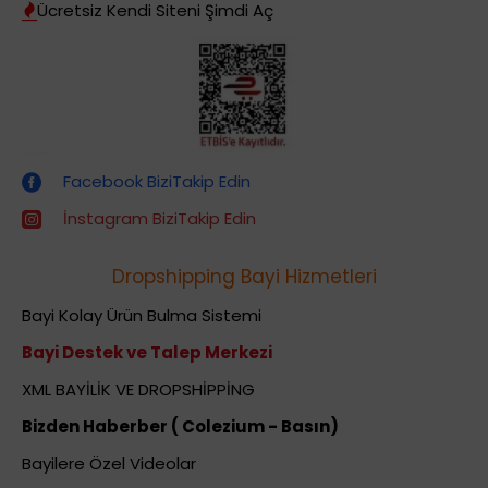
Ücretsiz Kendi Siteni Şimdi Aç
Dropshipping (Stoksuz Satış) Eğitimleri
Facebook BiziTakip Edin
İnstagram BiziTakip Edin
Dropshipping Bayi Hizmetleri
Bayi Kolay Ürün Bulma Sistemi
Bayi Destek ve Talep Merkezi
XML BAYİLİK VE DROPSHİPPİNG
Bizden Haberber ( Colezium - Basın)
Bayilere Özel Videolar