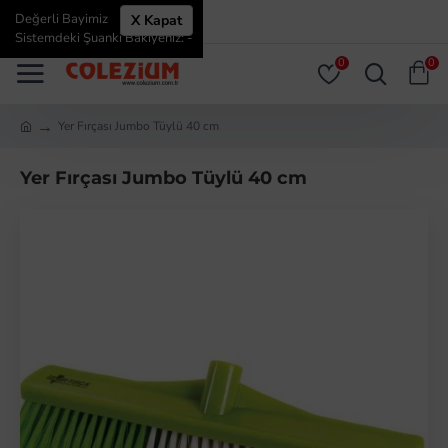
Değerli Bayimiz
X Kapat
ÜYE GIRIŞI
ÜYE OL
Sistemdeki Şuanki Bakiyeniz: -
0
0
Yer Fırçası Jumbo Tüylü 40 cm
Yer Fırçası Jumbo Tüylü 40 cm