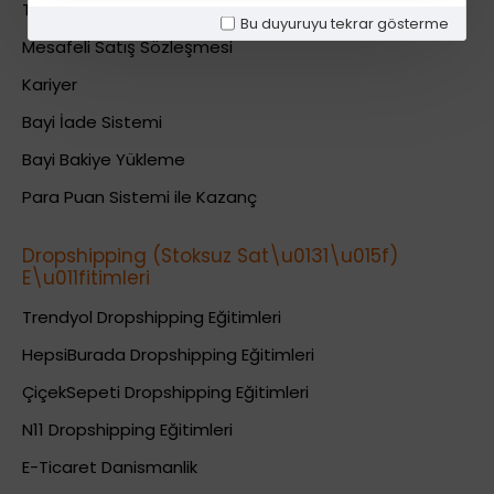
Teslimat Bilgileri
Bu duyuruyu tekrar gösterme
Mesafeli Satış Sözleşmesi
Kariyer
Bayi İade Sistemi
Bayi Bakiye Yükleme
Para Puan Sistemi ile Kazanç
Dropshipping (Stoksuz Sat\u0131\u015f)
E\u011fitimleri
Trendyol Dropshipping Eğitimleri
HepsiBurada Dropshipping Eğitimleri
ÇiçekSepeti Dropshipping Eğitimleri
N11 Dropshipping Eğitimleri
E-Ticaret Danismanlik