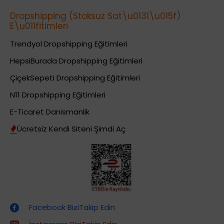
Dropshipping (Stoksuz Sat\u0131\u015f)
E\u011fitimleri
Trendyol Dropshipping Eğitimleri
HepsiBurada Dropshipping Eğitimleri
ÇiçekSepeti Dropshipping Eğitimleri
N11 Dropshipping Eğitimleri
E-Ticaret Danismanlik
Ücretsiz Kendi Siteni Şimdi Aç
Dropshipping (Stoksuz Satış) Eğitimleri
Facebook BiziTakip Edin