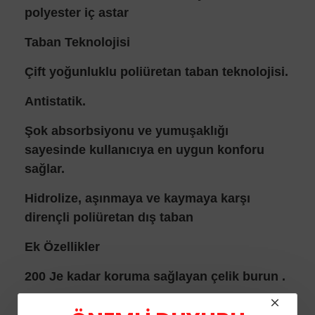
polyester iç astar
Taban Teknolojisi
Çift yoğunluklu poliüretan taban teknolojisi.
Antistatik.
Şok absorbsiyonu ve yumuşaklığı
sayesinde kullanıcıya en uygun konforu
sağlar.
Hidrolize, aşınmaya ve kaymaya karşı
dirençli poliüretan dış taban
Ek Özellikler
200 Je kadar koruma sağlayan çelik burun .
Mostra