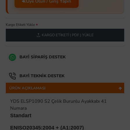
Üye Olun / Giriş Yapın
Kargo Etiketi Yükle
KARGO ETIKETI ( PDF ) YÜKLE
BAYI SIPARIŞ DESTEK
BAYI TEKNIK DESTEK
ÜRÜN AÇIKLAMASI
YDS ELSP1090 S2 Çelik Burunlu Ayakkabı 41
Numara
Standart
ENISO20345:2004 + (A1:2007)