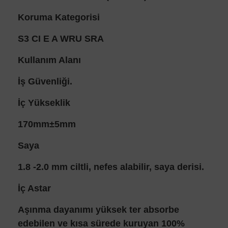
Koruma Kategorisi
S3 CI E A WRU SRA
Kullanım Alanı
İş Güvenliği.
İç Yükseklik
170mm±5mm
Saya
1.8 -2.0 mm ciltli, nefes alabilir, saya derisi.
İç Astar
Aşınma dayanımı yüksek ter absorbe
edebilen ve kısa sürede kuruyan 100%