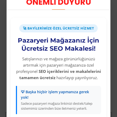
ÖNEMLİ DUYURU
Anatomik olarak şekillendirilmiş,
çıkartılabilir,nefes alabilir açık hücre
poliüretan mostra.
🚀 BAYILERIMIZE ÖZEL ÜCRETSIZ HIZMET
Ağırlık
Pazaryeri Mağazanız İçin
1220 gr Çift (42)
Ücretsiz SEO Makalesi!
Satışlarınızı ve mağaza görünürlüğünüzü
artırmak için pazaryeri mağazanıza özel
profesyonel
SEO içeriklerini ve makalelerini
tamamen ücretsiz
hazırlayıp yayınlıyoruz.
💡 Başka hiçbir işlem yapmanıza gerek
yok!
Diğer Kategori Ürünleri
Sadece pazaryeri mağaza linkinizi destek/talep
sistemimiz üzerinden bize iletmeniz yeterli.