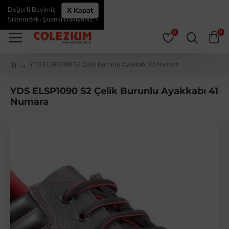
Değerli Bayimiz
X Kapat
ÜYE GIRIŞI
ÜYE OL
Sistemdeki Şuanki Bakiyeniz: -
0
0
YDS ELSP1090 S2 Çelik Burunlu Ayakkabı 41 Numara
YDS ELSP1090 S2 Çelik Burunlu Ayakkabı 41
Numara