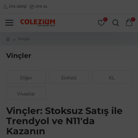
ÜYE GIRIŞI
ÜYE OL
0
0
Vinçler
Vinçler
Diğer
Einhell
KL
Vivastar
Vinçler: Stoksuz Satış ile
Trendyol ve N11'da
Kazanın