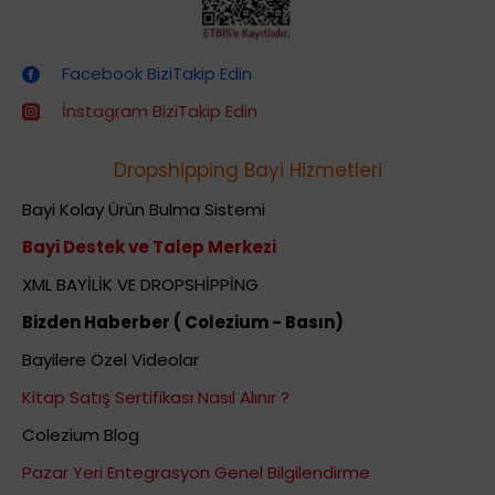
Dropshipping (Stoksuz Satış) Eğitimleri
Facebook BiziTakip Edin
İnstagram BiziTakip Edin
Dropshipping Bayi Hizmetleri
Bayi Kolay Ürün Bulma Sistemi
Bayi Destek ve Talep Merkezi
XML BAYİLİK VE DROPSHİPPİNG
Bizden Haberber ( Colezium - Basın)
Bayilere Özel Videolar
Kitap Satış Sertifikası Nasıl Alınır ?
Colezium Blog
Pazar Yeri Entegrasyon Genel Bilgilendirme