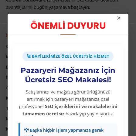
ederek portföyünüzü genişletin. Stoksuz e-ticaretin
avantajlarını bugün yaşamaya başlayın.
ÖNEMLİ DUYURU
Kurumsal
Colezium Hakkında
🚀 BAYILERIMIZE ÖZEL ÜCRETSIZ HIZMET
Kurumsal Bilgiler
Banka Hesab Bilgileri
Pazaryeri Mağazanız İçin
İletişim
Ücretsiz SEO Makalesi!
Gizlilik Politikası
Satışlarınızı ve mağaza görünürlüğünüzü
Kullanıcı Sözleşmesi
artırmak için pazaryeri mağazanıza özel
profesyonel
SEO içeriklerini ve makalelerini
Teslimat Bilgileri
tamamen ücretsiz
hazırlayıp yayınlıyoruz.
Mesafeli Satış Sözleşmesi
Kariyer
💡 Başka hiçbir işlem yapmanıza gerek