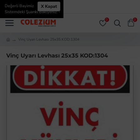
Değerli Bayimiz
X Kapat
ÜYE GIRIŞI
ÜYE OL
Sistemdeki Şuanki Bakiyeniz: -
0
0
Vinç Uyarı Levhası 25x35 KOD:1304
Vinç Uyarı Levhası 25x35 KOD:1304