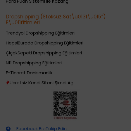
Para Puan Sistemi ile Kazanç
Dropshipping (Stoksuz Sat\u0131\u015f)
E\u011fitimleri
Trendyol Dropshipping Eğitimleri
HepsiBurada Dropshipping Eğitimleri
ÇiçekSepeti Dropshipping Eğitimleri
N11 Dropshipping Eğitimleri
E-Ticaret Danismanlik
Ücretsiz Kendi Siteni Şimdi Aç
Dropshipping (Stoksuz Satış) Eğitimleri
Facebook BiziTakip Edin