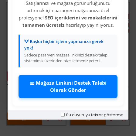
Satışlarınızı ve mağaza görünürlüğünüzü
STOK TÜKENDİ
STOK TÜKE
artırmak için pazaryeri mağazanıza özel
profesyonel
SEO içeriklerini ve makalelerini
tamamen ücretsiz
hazırlayıp yayınlıyoruz.
💡 Başka hiçbir işlem yapmanıza gerek
yok!
Sadece pazaryeri mağaza linkinizi destek/talep
sistemimiz üzerinden bize iletmeniz yeterli.
-63 %
-63 %
🎫 Mağaza Linkini Destek Talebi
10 Mm Kasap Et Kancası - 239li Dönerli Set - Et İşleme - Hijyenik - Düzenli - Dayanıklı - Uzun Ömürlü
Apple İphone 14 Pro Kılıf Elegant Kapak - Lacivert
Olarak Gönder
Üyelere Özel Fiyat
Üyelere Özel Fiyat
Üye Olunuz
Üye Olunuz
Bu duyuruyu tekrar gösterme