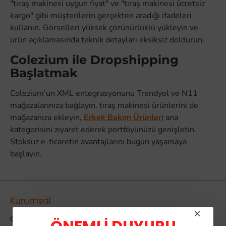
"tıraş makinesi uygun fiyat" ve "tıraş makinesi ücretsiz
kargo" gibi müşterilerin gerçekten aradığı ifadeleri
kullanın. Görselleri yüksek çözünürlüklü yükleyin ve
ürün açıklamasında teknik detayları eksiksiz doldurun.
Colezium ile Dropshipping
Başlatmak
Colezium'un XML entegrasyonunu Trendyol ve N11
mağazalarınıza bağlayın. tıraş makinesi ürünlerini de
mağazanıza ekleyin,
Erkek Bakım Ürünleri
ana
kategorisini ziyaret ederek portföyünüzü genişletin.
Stoksuz e-ticaretin avantajlarını bugün yaşamaya
başlayın.
Kurumsal
Colezium Hakkında