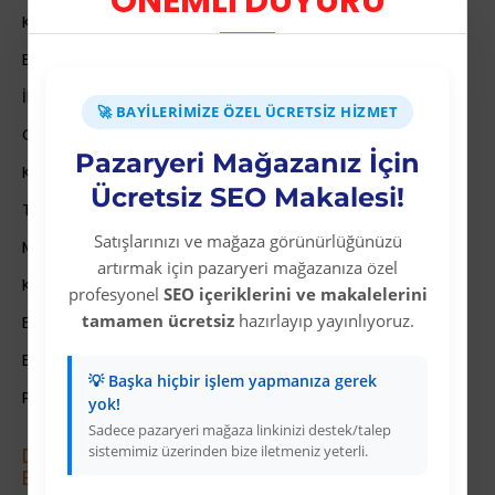
ÖNEMLİ DUYURU
Kurumsal Bilgiler
Banka Hesab Bilgileri
İletişim
🚀 BAYILERIMIZE ÖZEL ÜCRETSIZ HIZMET
Gizlilik Politikası
Pazaryeri Mağazanız İçin
Kullanıcı Sözleşmesi
Ücretsiz SEO Makalesi!
Teslimat Bilgileri
Satışlarınızı ve mağaza görünürlüğünüzü
Mesafeli Satış Sözleşmesi
artırmak için pazaryeri mağazanıza özel
Kariyer
profesyonel
SEO içeriklerini ve makalelerini
tamamen ücretsiz
hazırlayıp yayınlıyoruz.
Bayi İade Sistemi
Bayi Bakiye Yükleme
💡 Başka hiçbir işlem yapmanıza gerek
Para Puan Sistemi ile Kazanç
yok!
Sadece pazaryeri mağaza linkinizi destek/talep
sistemimiz üzerinden bize iletmeniz yeterli.
Dropshipping (Stoksuz Sat\u0131\u015f)
E\u011fitimleri