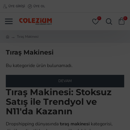
ÜYE GIRIŞI
ÜYE OL
0
0
Tıraş Makinesi
Tıraş Makinesi
Bu kategoride ürün bulunamadı.
DEVAM
Tıraş Makinesi: Stoksuz
Satış ile Trendyol ve
N11'da Kazanın
Dropshipping dünyasında
tıraş makinesi
kategorisi,