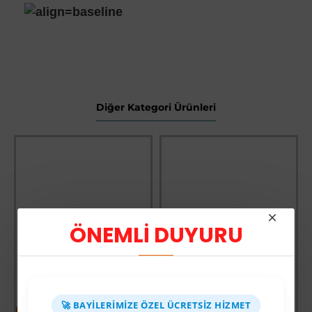
Diğer Kategori Ürünleri
ÖNEMLİ DUYURU
🚀 BAYILERIMIZE ÖZEL ÜCRETSIZ HIZMET
-64 %
-69 %