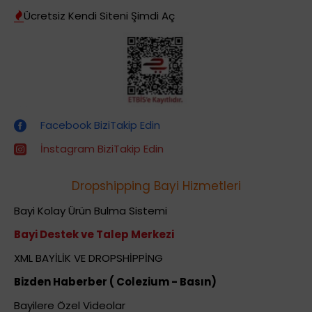
Ücretsiz Kendi Siteni Şimdi Aç
Dropshipping (Stoksuz Satış) Eğitimleri
Facebook BiziTakip Edin
İnstagram BiziTakip Edin
Dropshipping Bayi Hizmetleri
Bayi Kolay Ürün Bulma Sistemi
Bayi Destek ve Talep Merkezi
XML BAYİLİK VE DROPSHİPPİNG
Bizden Haberber ( Colezium - Basın)
Bayilere Özel Videolar