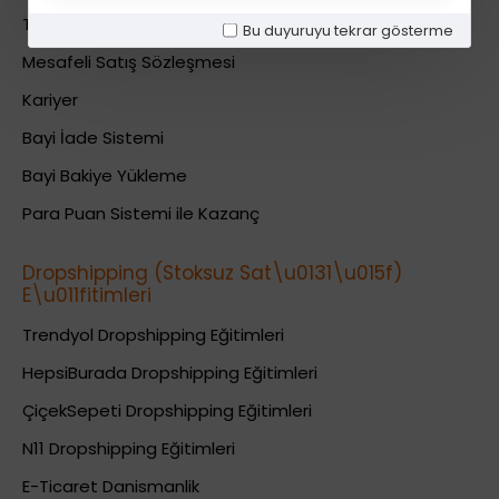
Teslimat Bilgileri
Bu duyuruyu tekrar gösterme
Mesafeli Satış Sözleşmesi
Kariyer
Bayi İade Sistemi
Bayi Bakiye Yükleme
Para Puan Sistemi ile Kazanç
Dropshipping (Stoksuz Sat\u0131\u015f)
E\u011fitimleri
Trendyol Dropshipping Eğitimleri
HepsiBurada Dropshipping Eğitimleri
ÇiçekSepeti Dropshipping Eğitimleri
N11 Dropshipping Eğitimleri
E-Ticaret Danismanlik