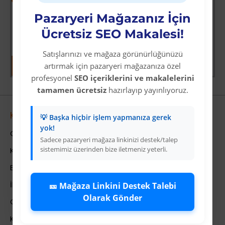
ksiyoncusu
Wolverine: Logan
Mavi Üzeri Gümüş Yıldız İyiki Doğdun Flama Süs
Pazaryeri Mağazanız İçin
Üyelere Özel Fiyat
Üyelere Özel Fiyat
Ücretsiz SEO Makalesi!
Üye Olunuz
Üye Olunuz
Satışlarınızı ve mağaza görünürlüğünüzü
artırmak için pazaryeri mağazanıza özel
profesyonel
SEO içeriklerini ve makalelerini
tamamen ücretsiz
hazırlayıp yayınlıyoruz.
Kurumsal
💡 Başka hiçbir işlem yapmanıza gerek
yok!
Colezium Hakkında
Sadece pazaryeri mağaza linkinizi destek/talep
sistemimiz üzerinden bize iletmeniz yeterli.
Kurumsal Bilgiler
Banka Hesab Bilgileri
İletişim
🎫 Mağaza Linkini Destek Talebi
Olarak Gönder
Gizlilik Politikası
Kullanıcı Sözleşmesi