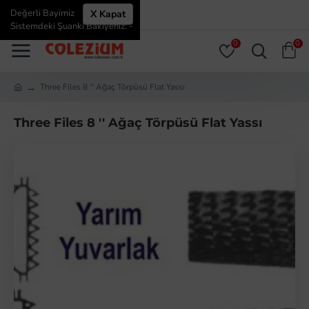
Değerli Bayimiz
X Kapat
ÜYE GIRIŞI
ÜYE OL
Sistemdeki Şuanki Bakiyeniz: -
0
0
Three Files 8 '' Ağaç Törpüsü Flat Yassı
Three Files 8 '' Ağaç Törpüsü Flat Yassı