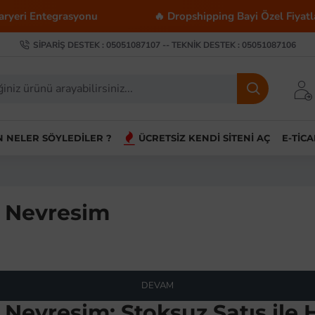
eri Entegrasyonu
🔥 Dropshipping Bayi Özel Fiyatları
SIPARIŞ DESTEK : 05051087107 -- TEKNIK DESTEK : 05051087106
IN NELER SÖYLEDILER ?
ÜCRETSIZ KENDI SITENI AÇ
E-TIC
ar Nevresim
DEVAM
ar Nevresim: Stoksuz Satış il