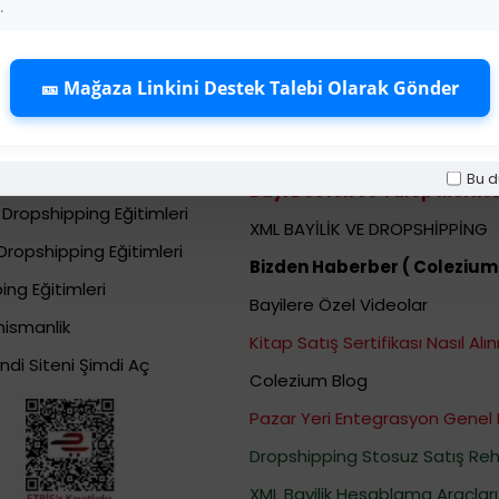
.
🎫 Mağaza Linkini Destek Talebi Olarak Gönder
ng (Stoksuz
Dropshipping Bayi Hiz
015f) E\u011fitimleri
Bayi Kolay Ürün Bulma Sistemi
shipping Eğitimleri
Bu d
Bayi Destek ve Talep Merkez
Dropshipping Eğitimleri
XML BAYİLİK VE DROPSHİPPİNG
Dropshipping Eğitimleri
Bizden Haberber ( Colezium
ing Eğitimleri
Bayilere Özel Videolar
nismanlik
Kitap Satış Sertifikası Nasıl Alını
ndi Siteni Şimdi Aç
Colezium Blog
Pazar Yeri Entegrasyon Genel 
Dropshipping Stosuz Satış Reh
XML Bayilik Hesablama Araçları