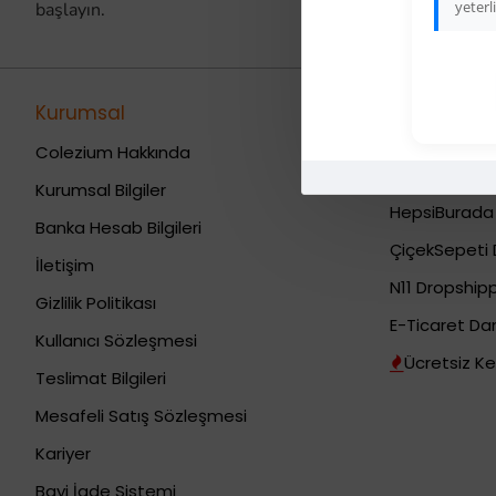
yeterli
başlayın.
Kurumsal
Dropshippi
Sat\u0131\u
Colezium Hakkında
Trendyol Drop
Kurumsal Bilgiler
HepsiBurada 
Banka Hesab Bilgileri
ÇiçekSepeti 
İletişim
N11 Dropshipp
Gizlilik Politikası
E-Ticaret Da
Kullanıcı Sözleşmesi
Ücretsiz Ke
Teslimat Bilgileri
Mesafeli Satış Sözleşmesi
Kariyer
Bayi İade Sistemi