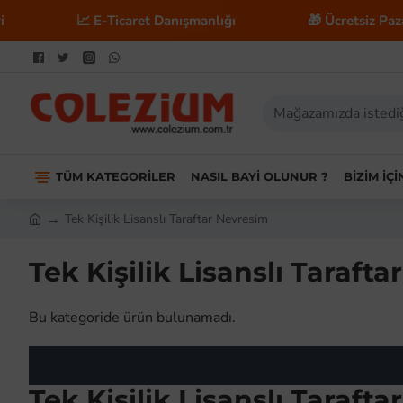
📈 E-Ticaret Danışmanlığı
🎁 Ücretsiz Pazary
TÜM KATEGORILER
NASIL BAYI OLUNUR ?
BIZIM İÇ
Tek Kişilik Lisanslı Taraftar Nevresim
Tek Kişilik Lisanslı Taraft
Bu kategoride ürün bulunamadı.
Tek Kişilik Lisanslı Taraft