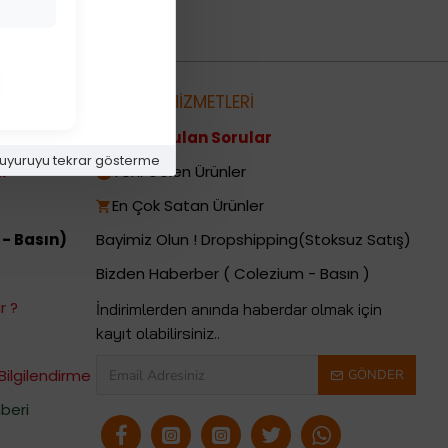
metleri
MÜŞTERİ HİZMETLERİ
Sıkça Sorulan Sorular
uyuruyu tekrar gösterme
i
Yeni Gelen Ürünler
En Çok Satan Ürünler
 - Basın)
Bayimiz Olun ! Dropshipping(Stoksuz Satış)
Bizden Haberber ( Colezium - Basın )
r ?
İndirimlerden anında haberdar olmak için
kayıt olabilirsiniz..
Bilgilendirme
GÖNDER
beri