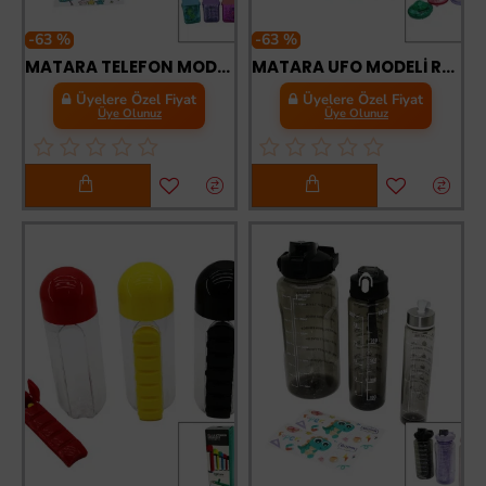
-63 %
-63 %
MATARA TELEFON MODELİ RENKLİ MİKA KRİSTAL SULUK MATARA PİPETLİ VİDALI KAPAK ASKILI 300ML
MATARA UFO MODELİ RENKLİ MİKA KRİSTAL SULUK MATARA PİPETLİ TAŞIMA ASKILI 550ML
Üyelere Özel Fiyat
Üyelere Özel Fiyat
Üye Olunuz
Üye Olunuz