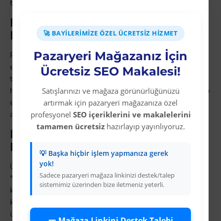
tutmadan satış yapın.
Hangi Suluk & Matara Ürünleri
En Çok Satar?
🚀 BAYILERIMIZE ÖZEL ÜCRETSIZ HIZMET
Pazaryeri Mağazanız İçin
Pazaryeri verilerine göre suluk & matara kategorisinde
en yüksek dönüşüm oranına sahip ürünler şunlardır:
Ücretsiz SEO Makalesi!
trend ürünler, sezonluk modeller ve yüksek arama
hacimli niş ürünler. Colezium'un güncel kataloğunu takip
Satışlarınızı ve mağaza görünürlüğünüzü
ederek bu ürünleri ilk listeleyen satıcılar arasında yer
artırmak için pazaryeri mağazanıza özel
alın.
profesyonel
SEO içeriklerini ve makalelerini
tamamen ücretsiz
hazırlayıp yayınlıyoruz.
Hepsiburada'da Suluk & Matara
Listelemek için Strateji
💡 Başka hiçbir işlem yapmanıza gerek
yok!
Ürün başlıklarını oluştururken "suluk & matara satın al",
Sadece pazaryeri mağaza linkinizi destek/talep
"suluk & matara uygun fiyat" ve "suluk & matara ücretsiz
sistemimiz üzerinden bize iletmeniz yeterli.
kargo" gibi müşterilerin gerçekten aradığı ifadeleri
kullanın. Görselleri yüksek çözünürlüklü yükleyin ve
ürün açıklamasında teknik detayları eksiksiz doldurun.
🎫 Mağaza Linkini Destek Talebi