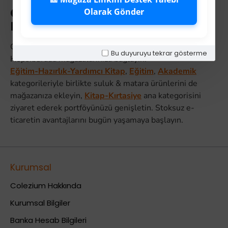
Colezium ile Dropshipping
Olarak Gönder
Başlatmak
Colezium'un XML entegrasyonunu Hepsiburada ve
Bu duyuruyu tekrar gösterme
Hepsiburada mağazalarınıza bağlayın.
Eğitim-Hazırlık-Yardımcı Kitap
,
Eğitim
,
Akademik
kategorileriyle birlikte suluk & matara ürünlerini de
mağazanıza ekleyin,
Kitap-Kırtasiye
ana kategorisini
ziyaret ederek portföyünüzü genişletin. Stoksuz e-
ticaretin avantajlarını bugün yaşamaya başlayın.
Kurumsal
Colezium Hakkında
Kurumsal Bilgiler
Banka Hesab Bilgileri