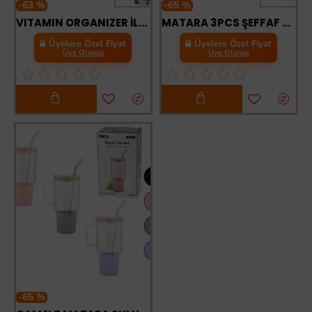
-63 %
-65 %
VITAMIN ORGANIZER İLAÇ KUTULU PLASTİK SULUK MATARA RENKLİ BARDAK KAPAKLI
MATARA 3PCS ŞEFFAF RENKLİ 500-900-2000ML PİPETLİ MOTİVASYON SULUK MATARA TELEFONLUKLU
Üyelere Özel Fiyat
Üyelere Özel Fiyat
Üye Olunuz
Üye Olunuz
-65 %