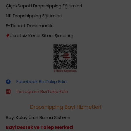
ÇiçekSepeti Dropshipping Eğitimleri
N11 Dropshipping Eğitimleri
E-Ticaret Danismanlik
Ücretsiz Kendi Siteni Şimdi Aç
Dropshipping (Stoksuz Satış) Eğitimleri
Facebook BiziTakip Edin
İnstagram BiziTakip Edin
Dropshipping Bayi Hizmetleri
Bayi Kolay Ürün Bulma Sistemi
Bayi Destek ve Talep Merkezi