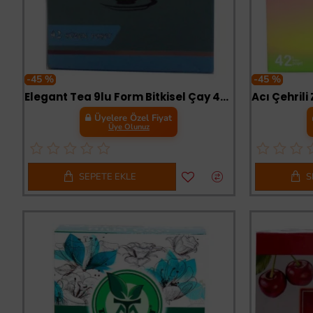
-45 %
-45 %
Elegant Tea 9lu Form Bitkisel Çay 42 Süzen Poşet
Üyelere Özel Fiyat
Üye Olunuz
SEPETE EKLE
S