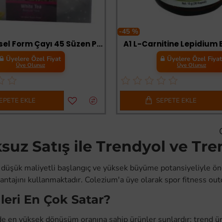
-45 %
Beyaz Bitkisel Form Çayı 45 Süzen Poşet
A1 L-Carnitine Lepidium B
Üyelere Özel Fiyat
Üyelere Özel Fiya
Üye Olunuz
Üye Olunuz
EPETE EKLE
SEPETE EKLE
suz Satış ile Trendyol ve Tr
 düşük maliyetli başlangıç ve yüksek büyüme potansiyeliyle ön
antajını kullanmaktadır. Colezium'a üye olarak spor fitness out
leri En Çok Satar?
nde en yüksek dönüşüm oranına sahip ürünler şunlardır: trend ü