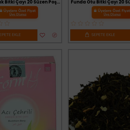
Form Karışık Bitki Çayı 20 Süzen Poşet
Funda Otu Bitki Çayı 20 S
Üyelere Özel Fiyat
Üyelere Özel Fiya
Üye Olunuz
Üye Olunuz
EPETE EKLE
SEPETE EKLE