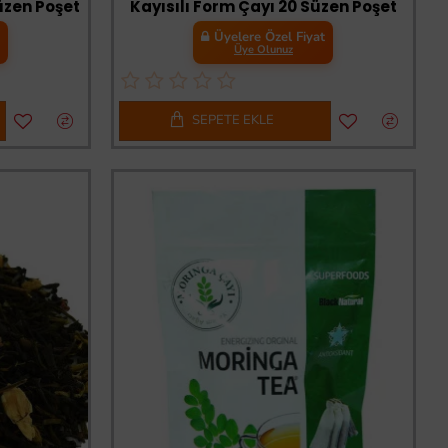
üzen Poşet
Kayısılı Form Çayı 20 Süzen Poşet
t
Üyelere Özel Fiyat
Üye Olunuz
SEPETE EKLE