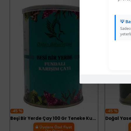
💡 Ba
Sadece
yeterli
-45 %
-45 %
Beşi Bir Yerde Çay 100 Gr Teneke Kutu
Üyelere Özel Fiyat
Üye Olunuz