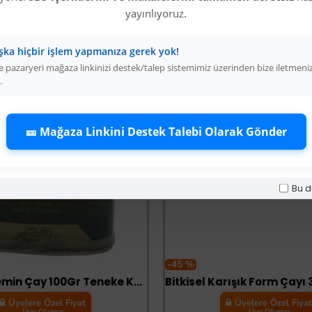
yayınlıyoruz.
şka hiçbir işlem yapmanıza gerek yok!
 pazaryeri mağaza linkinizi destek/talep sistemimiz üzerinden bize iletmeni
.
🎫 Mağaza Linkini Destek Talebi Olarak Gönder
Bu d
-45 %
Doğal Yasemin Çay 100Gr Teneke Kutu
Üyelere Özel Fiyat
Üyelere Özel Fiya
Üye Olunuz
Üye Olunuz