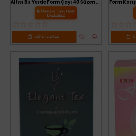
Altısı Bir Yerde Form Çayı 40 Süzen Poşet
Üyelere Özel Fiyat
Üye Olunuz
SEPETE EKLE
S