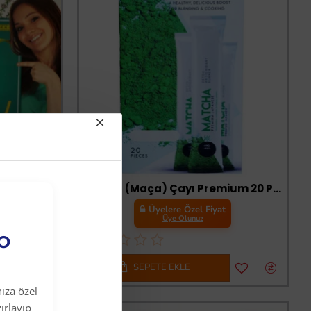
-45 %
Süzen Poşet
Matcha (Maça) Çayı Premium 20 Poşet
t
Üyelere Özel Fiyat
Üye Olunuz
EO
SEPETE EKLE
ıza özel
ırlayıp