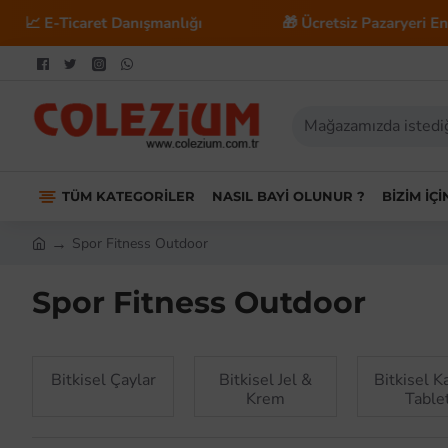
anlığı
🎁 Ücretsiz Pazaryeri Entegrasyonu
TÜM KATEGORILER
NASIL BAYI OLUNUR ?
BIZIM İÇ
Spor Fitness Outdoor
Spor Fitness Outdoor
Bitkisel Çaylar
Bitkisel Jel &
Bitkisel K
Krem
Table