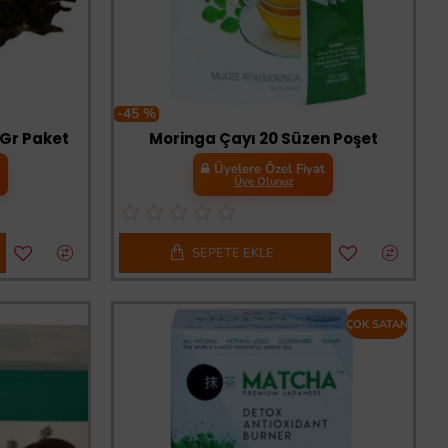
-45 %
 Gr Paket
Moringa Çayı 20 Süzen Poşet
t
Üyelere Özel Fiyat
Üye Olunuz
SEPETE EKLE
ÇOK SATAN