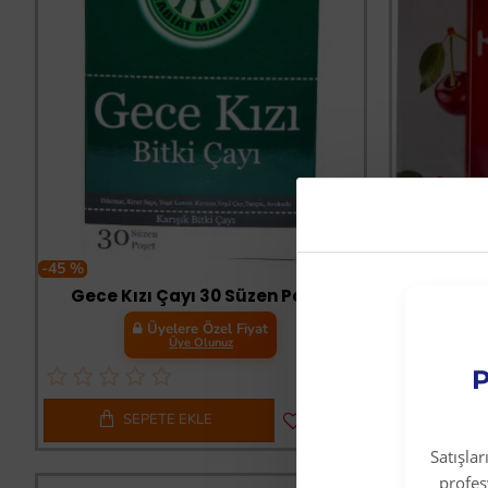
-45 %
-45 %
Gece Kızı Çayı 30 Süzen Poşet
Üyelere Özel Fiyat
Üye Olunuz
P
SEPETE EKLE
S
Satışla
profe