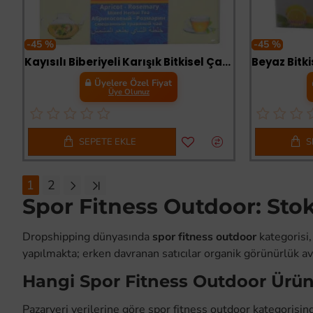
-45 %
-45 %
Kayısılı Biberiyeli Karışık Bitkisel Çay 45 Süzen Poşet
Üyelere Özel Fiyat
Üye Olunuz
SEPETE EKLE
S
1
2
Spor Fitness Outdoor: Stok
Dropshipping dünyasında
spor fitness outdoor
kategorisi,
yapılmakta; erken davranan satıcılar organik görünürlük av
Hangi Spor Fitness Outdoor Ürün
Pazaryeri verilerine göre spor fitness outdoor kategorisi