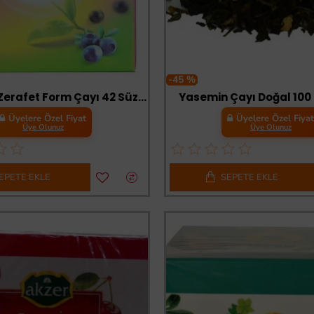
-45 %
Acı Çehrili Zerafet Form Çayı 42 Süzen Poşet
Yasemin Çayı Doğal 100
Üyelere Özel Fiyat
Üyelere Özel Fiya
Üye Olunuz
Üye Olunuz
EPETE EKLE
SEPETE EKLE