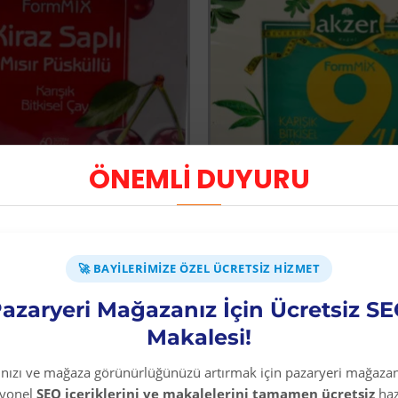
ÖNEMLİ DUYURU
-45 %
Kiraz Saplı Mısır Püsküllü Bitkisel Çay 60 Süzen Poşet
9lu Form Bitkisel Çay 60 
🚀 BAYILERIMIZE ÖZEL ÜCRETSIZ HIZMET
Üyelere Özel Fiyat
Üyelere Özel Fiya
Üye Olunuz
Üye Olunuz
azaryeri Mağazanız İçin Ücretsiz S
Makalesi!
EPETE EKLE
SEPETE EKLE
rınızı ve mağaza görünürlüğünüzü artırmak için pazaryeri mağazan
syonel
SEO içeriklerini ve makalelerini tamamen ücretsiz
haz