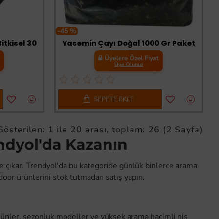
-45 %
itkisel 30
Yasemin Çayı Doğal 1000 Gr Paket
t
Üyelere Özel Fiyat
Üye Olunuz
SEPETE EKLE
Gösterilen: 1 ile 20 arası, toplam: 26 (2 Sayfa)
endyol'da Kazanın
e çıkar. Trendyol'da bu kategoride günlük binlerce arama
door ürünlerini stok tutmadan satış yapın.
rünler, sezonluk modeller ve yüksek arama hacimli niş