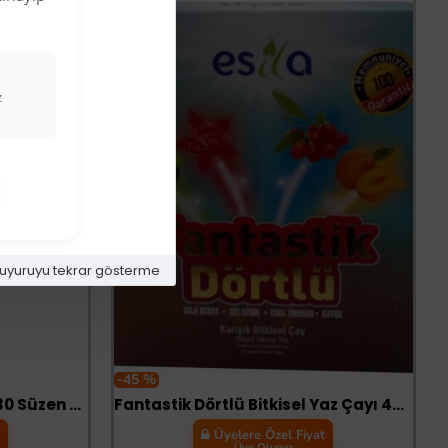
z
uyuruyu tekrar gösterme
-45 %
Bitkisel Karışık Form Çayı 30 Süzen Poşet
Fantastik Dörtlü Bitkisel Yaz Çayı 45 Süzen Poşet
t
Üyelere Özel Fiyat
Üye Olunuz