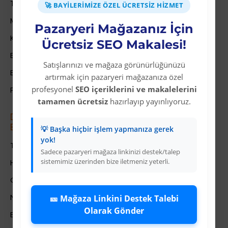
Teslimat Bilgileri
🚀 BAYILERIMIZE ÖZEL ÜCRETSIZ HIZMET
Mesafeli Satış Sözleşmesi
Pazaryeri Mağazanız İçin
Kariyer
Ücretsiz SEO Makalesi!
Bayi İade Sistemi
Satışlarınızı ve mağaza görünürlüğünüzü
Bayi Bakiye Yükleme
artırmak için pazaryeri mağazanıza özel
profesyonel
SEO içeriklerini ve makalelerini
Para Puan Sistemi ile Kazanç
tamamen ücretsiz
hazırlayıp yayınlıyoruz.
Dropshipping (Stoksuz Sat\u0131\u015f)
E\u011fitimleri
💡 Başka hiçbir işlem yapmanıza gerek
yok!
Trendyol Dropshipping Eğitimleri
Sadece pazaryeri mağaza linkinizi destek/talep
sistemimiz üzerinden bize iletmeniz yeterli.
HepsiBurada Dropshipping Eğitimleri
ÇiçekSepeti Dropshipping Eğitimleri
N11 Dropshipping Eğitimleri
🎫 Mağaza Linkini Destek Talebi
Olarak Gönder
E-Ticaret Danismanlik