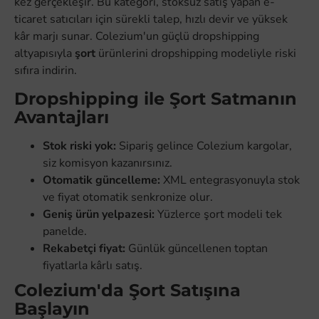
kez gerçekleşir. Bu kategori, stoksuz satış yapan e-
ticaret satıcıları için sürekli talep, hızlı devir ve yüksek
kâr marjı sunar. Colezium'un güçlü dropshipping
altyapısıyla
şort
ürünlerini dropshipping modeliyle riski
sıfıra indirin.
Dropshipping ile Şort Satmanın
Avantajları
Stok riski yok:
Sipariş gelince Colezium kargolar,
siz komisyon kazanırsınız.
Otomatik güncelleme:
XML entegrasyonuyla stok
ve fiyat otomatik senkronize olur.
Geniş ürün yelpazesi:
Yüzlerce şort modeli tek
panelde.
Rekabetçi fiyat:
Günlük güncellenen toptan
fiyatlarla kârlı satış.
Colezium'da Şort Satışına
Başlayın