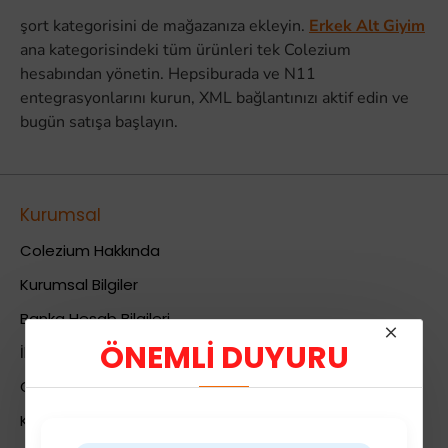
şort kategorisini de mağazanıza ekleyin.
Erkek Alt Giyim
ana kategorisindeki tüm ürünleri tek Colezium
hesabından yönetin. Hepsiburada ve N11
entegrasyonlarını kurun, XML bağlantınızı aktif edin ve
bugün satışa başlayın.
Kurumsal
Colezium Hakkında
Kurumsal Bilgiler
Banka Hesab Bilgileri
ÖNEMLİ DUYURU
İletişim
Gizlilik Politikası
Kullanıcı Sözleşmesi