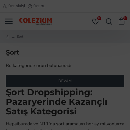
ÜYE GIRIŞI
ÜYE OL
0
0
Şort
Şort
Bu kategoride ürün bulunamadı.
DEVAM
Şort Dropshipping:
Pazaryerinde Kazançlı
Satış Kategorisi
Hepsiburada ve N11'da şort aramaları her ay milyonlarca