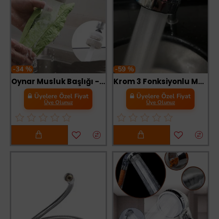
-34 %
-59 %
Oynar Musluk Başlığı - 3 Fonksiyonlu
Krom 3 Fonksiyonlu Mutfak Lavabo Başlığı 360 Derece Döner Musluk Ucu
Üyelere Özel Fiyat
Üyelere Özel Fiyat
Üye Olunuz
Üye Olunuz