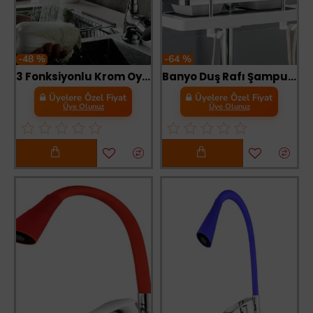
-48 %
-64 %
3 Fonksiyonlu Krom Oynar Musluk Başlığı
Banyo Duş Rafı Şampuanlık Sabunluk Organizer
Üyelere Özel Fiyat
Üyelere Özel Fiyat
Üye Olunuz
Üye Olunuz