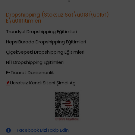
Dropshipping (Stoksuz Sat\u0131\u015f)
E\u011fitimleri
Trendyol Dropshipping Eğitimleri
HepsiBurada Dropshipping Eğitimleri
ÇiçekSepeti Dropshipping Eğitimleri
N11 Dropshipping Eğitimleri
E-Ticaret Danismanlik
Ücretsiz Kendi Siteni Şimdi Aç
Dropshipping (Stoksuz Satış) Eğitimleri
Facebook BiziTakip Edin