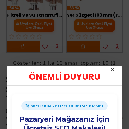
-64 %
-33 %
Filtreli Ve Su Tasarruflu Arıtmalı Duş Başlığı Seti Boncuklu Başlık Hortum Ve Mafsal Set
Yer Süzgeci 100 mm (Yandan)
Üyelere Özel Fiyat
Üyelere Özel Fiyat
Üye Olunuz
Üye Olunuz
Gösterilen: 1 ile 10 arası, toplam: 10 (1
Sayfa)
ÖNEMLİ DUYURU
Sıhhı Tesisat: Stoksuz
Satış ile Trendyol ve
Trendyol'da Kazanın
🚀 BAYILERIMIZE ÖZEL ÜCRETSIZ HIZMET
Dropshipping dünyasında
sıhhı tesisat
kategorisi, düşük
maliyetli başlangıç ve yüksek büyüme potansiyeliyle öne
Pazaryeri Mağazanız İçin
çıkar. Trendyol'da bu kategoride günlük binlerce arama
Ücretsiz SEO Makalesi!