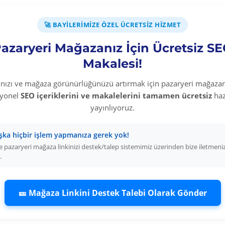
● Genleşme : 850 %
🚀 BAYILERIMIZE ÖZEL ÜCRETSIZ HIZMET
● Mum çapı 6.2 mm
azaryeri Mağazanız İçin Ücretsiz S
Uygulama:
Makalesi!
● Mum silikon çubuk
yerleştirilir.
rınızı ve mağaza görünürlüğünüzü artırmak için pazaryeri mağazan
syonel
SEO içeriklerini ve makalelerini tamamen ücretsiz
haz
● Tabancanın ısınmas
yayınlıyoruz.
● Yeteri kadar ısının
şka hiçbir işlem yapmanıza gerek yok!
● Yapıştırılacak yüzey
 pazaryeri mağaza linkinizi destek/talep sistemimiz üzerinden bize iletmeni
.
uygulanır.
🎫 Mağaza Linkini Destek Talebi Olarak Gönder