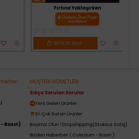
-64 %
Fırtına Yaklaşırken
Üyelere Özel Fiyat
Üye Olunuz
SEPETE EKLE
metleri
MÜŞTERİ HİZMETLERİ
Sıkça Sorulan Sorular
i
Yeni Gelen Ürünler
En Çok Satan Ürünler
 - Basın)
Bayimiz Olun ! Dropshipping(Stoksuz Satış)
Bizden Haberber ( Colezium - Basın )