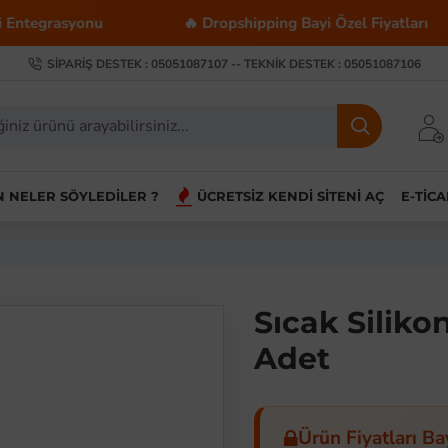
yonu
🔥 Dropshipping Bayi Özel Fiyatları
💰
SIPARIŞ DESTEK : 05051087107 -- TEKNIK DESTEK : 05051087106
IN NELER SÖYLEDILER ?
ÜCRETSIZ KENDI SITENI AÇ
E-TIC
Sıcak Siliko
Adet
Ürün Fiyatları Ba