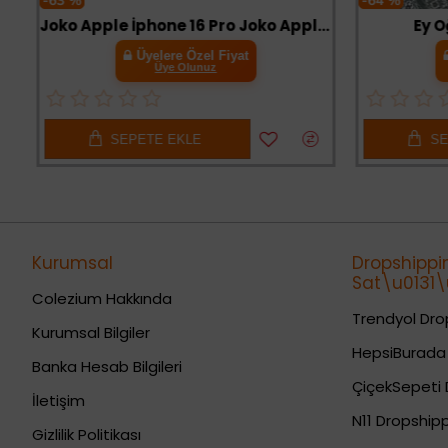
-63 %
-64 %
Joko Apple İphone 16 Pro Joko Apple Magic 5d Cam - Siyah
Ey Oğ
Üyelere Özel Fiyat
Üye Olunuz
SEPETE EKLE
SE
Kurumsal
Dropshippi
Sat\u0131\u
Colezium Hakkında
Trendyol Drop
Kurumsal Bilgiler
HepsiBurada 
Banka Hesab Bilgileri
ÇiçekSepeti 
İletişim
N11 Dropshipp
Gizlilik Politikası