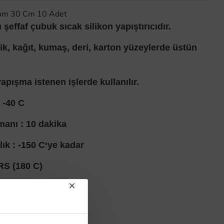
2 mm 30 Cm 10 Adet
ı şeffaf çubuk sıcak silikon yapıştırıcıdır.
ik, kağıt, kumaş, deri, karton yüzeylerde üstün
apışma istenen işlerde kullanılır.
 -40 C
anı : 10 dakika
ık : -150 C‘ye kadar
RS (180 C)
 oC
6 kg cm2 (20 C)