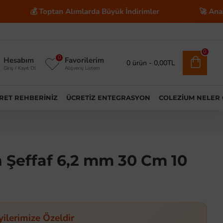
 Toptan Alımlarda Büyük İndirimler
🚀 Anahtar Teslim
0
0
Hesabım
Favorilerim
0 ürün - 0,00TL
Giriş / Kayıt Ol
Alışveriş Listem
ARET REHBERINIZ
ÜCRETIZ ENTEGRASYON
COLEZIUM NELER
n Şeffaf 6,2 mm 30 Cm 10
yilerimize Özeldir