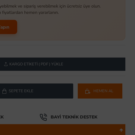
yebilmek ve sipariş verebilmek için ücretsiz üye olun.
ı fiyatlardan hemen yararlanın.
Yapın
KARGO ETIKETI ( PDF ) YÜKLE
SEPETE EKLE
HEMEN AL
EK
BAYI TEKNIK DESTEK