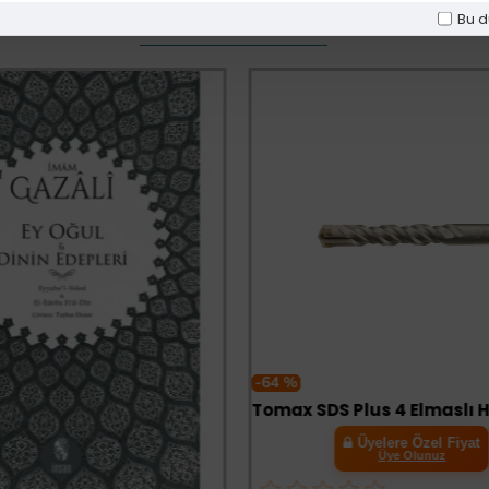
Bu d
Diğer Kategori Ürünleri
-64 %
Üyelere Özel Fiyat
Üye Olunuz