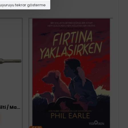
uyuruyu tekrar gösterme
Tomax SDS Plus 4 Elmaslı Hilti / Matkap Ucu 11x210