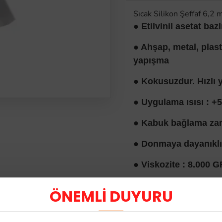
Sıcak Silikon Şeffaf 6,
● Etilvinil asetat bazl
● Ahşap, metal, plast
yapışma
● Kokusuzdur. Hızlı y
● Uygulama ısısı : +5
● Kabuk bağlama zam
● Donmaya dayanıklıl
● Viskozite : 8.000 G
● Erime ısısı : 80 85
ÖNEMLİ DUYURU
● Kırılma direnci : 3