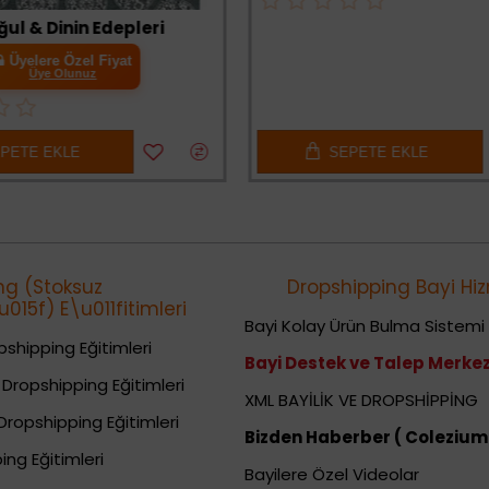
ul & Dinin Edepleri
Üyelere Özel Fiyat
Üye Olunuz
PETE EKLE
SEPETE EKLE
ng (Stoksuz
Dropshipping Bayi Hiz
015f) E\u011fitimleri
Bayi Kolay Ürün Bulma Sistemi
shipping Eğitimleri
Bayi Destek ve Talep Merkez
Dropshipping Eğitimleri
XML BAYİLİK VE DROPSHİPPİNG
Dropshipping Eğitimleri
Bizden Haberber ( Colezium
ing Eğitimleri
Bayilere Özel Videolar