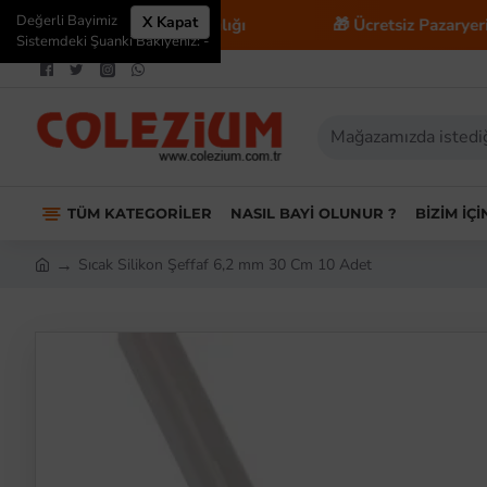
Değerli Bayimiz
X Kapat
E-Ticaret Danışmanlığı
🎁 Ücretsiz Pazaryeri Entegras
Sistemdeki Şuanki Bakiyeniz: -
TÜM KATEGORILER
NASIL BAYI OLUNUR ?
BIZIM İÇ
Sıcak Silikon Şeffaf 6,2 mm 30 Cm 10 Adet