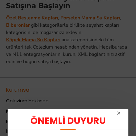
Satışına Başlayın
Özel Beslenme Kapları
,
Porselen Mama Su Kapları
,
Biberonlar
gibi kategorilerle birlikte seyahat kapları
kategorisini de mağazanıza ekleyin.
Köpek Mama Su Kapları
ana kategorisindeki tüm
ürünleri tek Colezium hesabından yönetin. Hepsiburada
ve N11 entegrasyonlarını kurun, XML bağlantınızı aktif
edin ve bugün satışa başlayın.
Kurumsal
Colezium Hakkında
Kurumsal Bilgiler
ÖNEMLİ DUYURU
Banka Hesab Bilgileri
İletişim