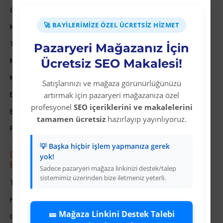
Gizlilik Politikası
🚀 BAYILERIMIZE ÖZEL ÜCRETSIZ HIZMET
Kullanıcı Sözleşmesi
Teslimat Bilgileri
Pazaryeri Mağazanız İçin
Mesafeli Satış Sözleşmesi
Ücretsiz SEO Makalesi!
Kariyer
Satışlarınızı ve mağaza görünürlüğünüzü
Bayi İade Sistemi
artırmak için pazaryeri mağazanıza özel
profesyonel
SEO içeriklerini ve makalelerini
Bayi Bakiye Yükleme
tamamen ücretsiz
hazırlayıp yayınlıyoruz.
Para Puan Sistemi ile Kazanç
💡 Başka hiçbir işlem yapmanıza gerek
Dropshipping (Stoksuz Sat\u0131\u015f)
yok!
E\u011fitimleri
Sadece pazaryeri mağaza linkinizi destek/talep
sistemimiz üzerinden bize iletmeniz yeterli.
Trendyol Dropshipping Eğitimleri
HepsiBurada Dropshipping Eğitimleri
🎫 Mağaza Linkini Destek Talebi
ÇiçekSepeti Dropshipping Eğitimleri