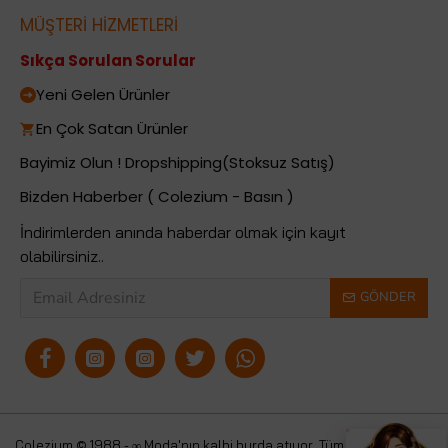
MÜŞTERİ HİZMETLERİ
Sıkça Sorulan Sorular
Yeni Gelen Ürünler
En Çok Satan Ürünler
Bayimiz Olun ! Dropshipping(Stoksuz Satış)
Bizden Haberber ( Colezium - Basın )
İndirimlerden anında haberdar olmak için kayıt
olabilirsiniz..
GÖNDER
Colezium © 1988 - ∞ Moda'nın kalbi burda atıyor. Tüm