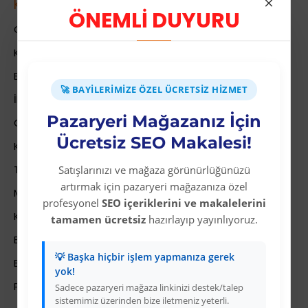
Kurumsal
ÖNEMLİ DUYURU
Colezium Hakkında
Kurumsal Bilgiler
Banka Hesab Bilgileri
🚀 BAYILERIMIZE ÖZEL ÜCRETSIZ HIZMET
İletişim
Pazaryeri Mağazanız İçin
Gizlilik Politikası
Ücretsiz SEO Makalesi!
Kullanıcı Sözleşmesi
Teslimat Bilgileri
Satışlarınızı ve mağaza görünürlüğünüzü
artırmak için pazaryeri mağazanıza özel
Mesafeli Satış Sözleşmesi
profesyonel
SEO içeriklerini ve makalelerini
Kariyer
tamamen ücretsiz
hazırlayıp yayınlıyoruz.
Bayi İade Sistemi
💡 Başka hiçbir işlem yapmanıza gerek
Bayi Bakiye Yükleme
yok!
Para Puan Sistemi ile Kazanç
Sadece pazaryeri mağaza linkinizi destek/talep
sistemimiz üzerinden bize iletmeniz yeterli.