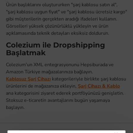
Ürün başlıklarını oluştururken "şarj kablosu satın al",
"şarj kablosu uygun fiyat" ve "şarj kablosu ücretsiz kargo"
gibi müşterilerin gerçekten aradığı ifadeleri kullanın.
Görselleri yüksek çözünürlüklü yükleyin ve ürün
açıklamasında teknik detayları eksiksiz doldurun.
Colezium ile Dropshipping
Başlatmak
Colezium'un XML entegrasyonunu Hepsiburada ve
Amazon Türkiye mağazalarınıza bağlayın.
Kablosuz Şarj Cihazı
kategorileriyle birlikte şarj kablosu
ürünlerini de mağazanıza ekleyin,
Şarj Cihazı & Kablo
ana kategorisini ziyaret ederek portföyünüzü genişletin.
Stoksuz e-ticaretin avantajlarını bugün yaşamaya
başlayın.