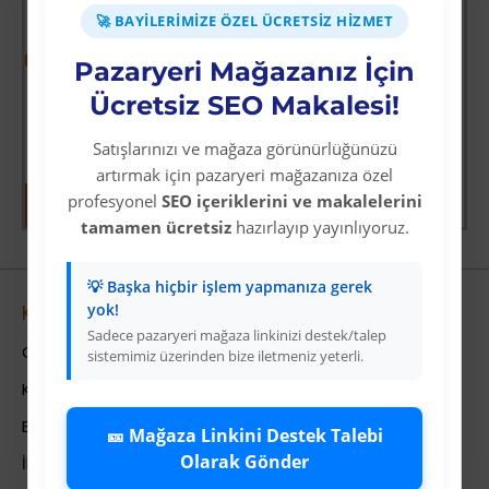
🚀 BAYILERIMIZE ÖZEL ÜCRETSIZ HIZMET
-64 %
-69 %
Pazaryeri Mağazanız İçin
ksiyoncusu
Wolverine: Logan
Mavi Üzeri Gümüş Yıldız İyiki Doğdun Flama Süs
Ücretsiz SEO Makalesi!
Üyelere Özel Fiyat
Üyelere Özel Fiyat
Üye Olunuz
Üye Olunuz
Satışlarınızı ve mağaza görünürlüğünüzü
artırmak için pazaryeri mağazanıza özel
profesyonel
SEO içeriklerini ve makalelerini
tamamen ücretsiz
hazırlayıp yayınlıyoruz.
💡 Başka hiçbir işlem yapmanıza gerek
yok!
Kurumsal
Sadece pazaryeri mağaza linkinizi destek/talep
Colezium Hakkında
sistemimiz üzerinden bize iletmeniz yeterli.
Kurumsal Bilgiler
Banka Hesab Bilgileri
🎫 Mağaza Linkini Destek Talebi
Olarak Gönder
İletişim