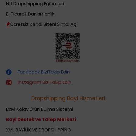
N11 Dropshipping Eğitimleri
E-Ticaret Danismanlik
Ücretsiz Kendi Siteni Şimdi Aç
Dropshipping (Stoksuz Satış) Eğitimleri
Facebook BiziTakip Edin
İnstagram BiziTakip Edin
Dropshipping Bayi Hizmetleri
Bayi Kolay Ürün Bulma Sistemi
Bayi Destek ve Talep Merkezi
XML BAYİLİK VE DROPSHİPPİNG