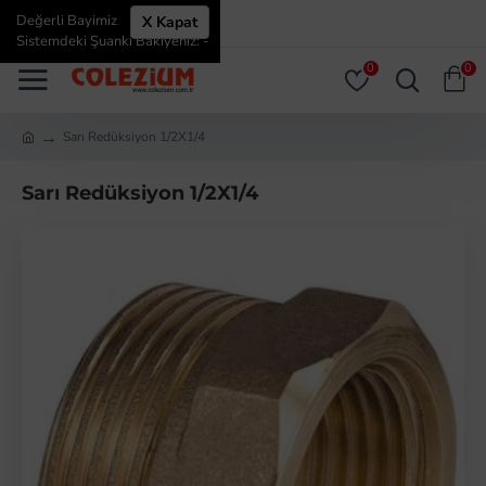
Değerli Bayimiz
X Kapat
ÜYE GIRIŞI
ÜYE OL
Sistemdeki Şuanki Bakiyeniz: -
0
0
Sarı Redüksiyon 1/2X1/4
Sarı Redüksiyon 1/2X1/4