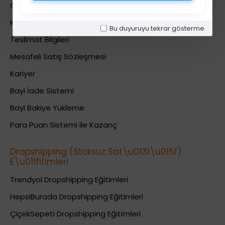
Gizlilik Politikası
Kullanıcı Sözleşmesi
Bu duyuruyu tekrar gösterme
Teslimat Bilgileri
Mesafeli Satış Sözleşmesi
Kariyer
Bayi İade Sistemi
Bayi Bakiye Yükleme
Para Puan Sistemi ile Kazanç
Dropshipping (Stoksuz Sat\u0131\u015f)
E\u011fitimleri
Trendyol Dropshipping Eğitimleri
HepsiBurada Dropshipping Eğitimleri
ÇiçekSepeti Dropshipping Eğitimleri