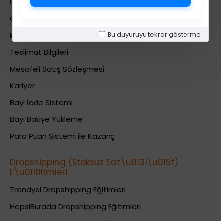
İletişim
Gizlilik Politikası
Bu duyuruyu tekrar gösterme
Kullanıcı Sözleşmesi
Teslimat Bilgileri
Mesafeli Satış Sözleşmesi
Kariyer
Bayi İade Sistemi
Bayi Bakiye Yükleme
Para Puan Sistemi ile Kazanç
Dropshipping (Stoksuz Sat\u0131\u015f)
E\u011fitimleri
Trendyol Dropshipping Eğitimleri
HepsiBurada Dropshipping Eğitimleri