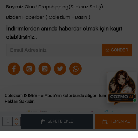
Bayimiz Olun ! Dropshipping(Stoksuz Satış)
Bizden Haberber ( Colezium - Basın )
İndirimlerden anında haberdar olmak için kayıt
olabilirsiniz..
GÖNDER
Colezium © 1988 - ∞ Moda'nın kalbi burda atıyor. Tüm
Colezium
Hakları Saklıdır.
SEPETE EKLE
HEMEN AL