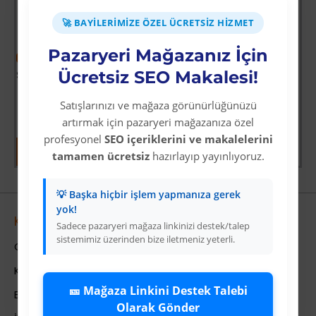
🚀 BAYILERIMIZE ÖZEL ÜCRETSIZ HIZMET
Pazaryeri Mağazanız İçin
-38 %
Ücretsiz SEO Makalesi!
Star Diving Dalış Maskesi Yetişkin - 51701-MAVİ - 1 ADET
Üyelere Özel Fiyat
Satışlarınızı ve mağaza görünürlüğünüzü
Üye Olunuz
artırmak için pazaryeri mağazanıza özel
profesyonel
SEO içeriklerini ve makalelerini
tamamen ücretsiz
hazırlayıp yayınlıyoruz.
💡 Başka hiçbir işlem yapmanıza gerek
yok!
Kurumsal
Sadece pazaryeri mağaza linkinizi destek/talep
sistemimiz üzerinden bize iletmeniz yeterli.
Colezium Hakkında
Kurumsal Bilgiler
🎫 Mağaza Linkini Destek Talebi
Banka Hesab Bilgileri
Olarak Gönder