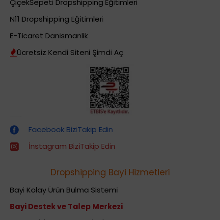
ÇiçekSepeti Dropshipping Eğitimleri
N11 Dropshipping Eğitimleri
E-Ticaret Danismanlik
Ücretsiz Kendi Siteni Şimdi Aç
Dropshipping (Stoksuz Satış) Eğitimleri
Facebook BiziTakip Edin
İnstagram BiziTakip Edin
Dropshipping Bayi Hizmetleri
Bayi Kolay Ürün Bulma Sistemi
Bayi Destek ve Talep Merkezi