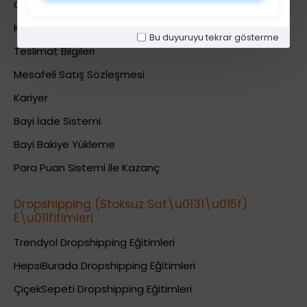
Gizlilik Politikası
Kullanıcı Sözleşmesi
Bu duyuruyu tekrar gösterme
Teslimat Bilgileri
Mesafeli Satış Sözleşmesi
Kariyer
Bayi İade Sistemi
Bayi Bakiye Yükleme
Para Puan Sistemi ile Kazanç
Dropshipping (Stoksuz Sat\u0131\u015f)
E\u011fitimleri
Trendyol Dropshipping Eğitimleri
HepsiBurada Dropshipping Eğitimleri
ÇiçekSepeti Dropshipping Eğitimleri