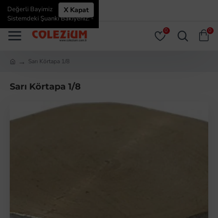
Değerli Bayimiz
X Kapat
ÜYE GIRIŞI
ÜYE OL
Sistemdeki Şuanki Bakiyeniz: -
0
0
Sarı Körtapa 1/8
Sarı Körtapa 1/8