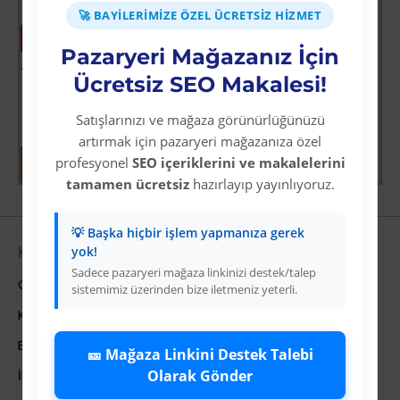
🚀 BAYILERIMIZE ÖZEL ÜCRETSIZ HIZMET
-63 %
-64 %
Pazaryeri Mağazanız İçin
Joko Apple İphone 16 Pro Joko Apple Magic 5d Cam - Siyah
Ey Oğul & Dinin Edepleri
Ücretsiz SEO Makalesi!
Üyelere Özel Fiyat
Üyelere Özel Fiyat
Üye Olunuz
Üye Olunuz
Satışlarınızı ve mağaza görünürlüğünüzü
artırmak için pazaryeri mağazanıza özel
profesyonel
SEO içeriklerini ve makalelerini
tamamen ücretsiz
hazırlayıp yayınlıyoruz.
💡 Başka hiçbir işlem yapmanıza gerek
Kurumsal
yok!
Sadece pazaryeri mağaza linkinizi destek/talep
Colezium Hakkında
sistemimiz üzerinden bize iletmeniz yeterli.
Kurumsal Bilgiler
Banka Hesab Bilgileri
🎫 Mağaza Linkini Destek Talebi
Olarak Gönder
İletişim