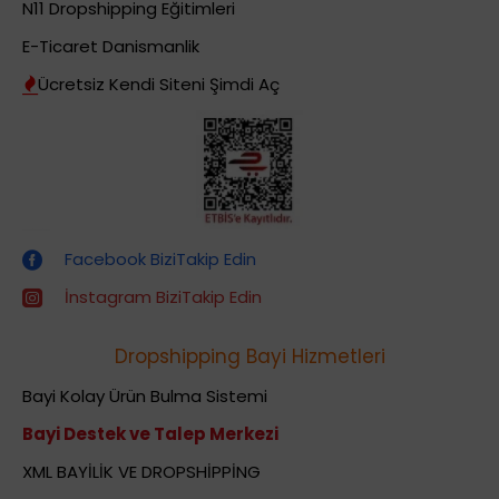
N11 Dropshipping Eğitimleri
E-Ticaret Danismanlik
Ücretsiz Kendi Siteni Şimdi Aç
Dropshipping (Stoksuz Satış) Eğitimleri
Facebook BiziTakip Edin
İnstagram BiziTakip Edin
Dropshipping Bayi Hizmetleri
Bayi Kolay Ürün Bulma Sistemi
Bayi Destek ve Talep Merkezi
XML BAYİLİK VE DROPSHİPPİNG