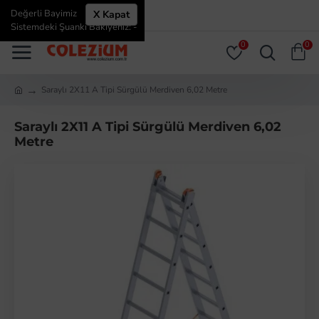
Değerli Bayimiz
X Kapat
ÜYE GIRIŞI
ÜYE OL
Sistemdeki Şuanki Bakiyeniz: -
0
0
Saraylı 2X11 A Tipi Sürgülü Merdiven 6,02 Metre
Saraylı 2X11 A Tipi Sürgülü Merdiven 6,02
Metre