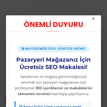
ÖNEMLİ DUYURU
Diğer Kategori Ürünleri
STOK TÜKENDİ
🚀 BAYILERIMIZE ÖZEL ÜCRETSIZ HIZMET
Pazaryeri Mağazanız İçin
Ücretsiz SEO Makalesi!
Satışlarınızı ve mağaza görünürlüğünüzü
artırmak için pazaryeri mağazanıza özel
profesyonel
SEO içeriklerini ve makalelerini
tamamen ücretsiz
hazırlayıp yayınlıyoruz.
-63 %
-64 %
💡 Başka hiçbir işlem yapmanıza gerek