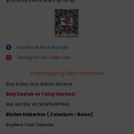
Ücretsiz Kendi Siteni Şimdi Aç
Dropshipping (Stoksuz Satış) Eğitimleri
Facebook BiziTakip Edin
İnstagram BiziTakip Edin
Dropshipping Bayi Hizmetleri
Bayi Kolay Ürün Bulma Sistemi
Bayi Destek ve Talep Merkezi
XML BAYİLİK VE DROPSHİPPİNG
Bizden Haberber ( Colezium - Basın)
Bayilere Özel Videolar