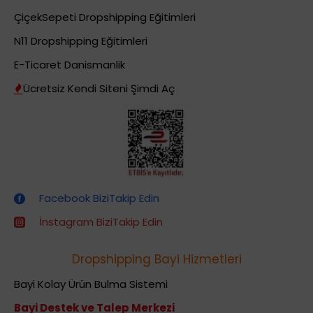
ÇiçekSepeti Dropshipping Eğitimleri
N11 Dropshipping Eğitimleri
E-Ticaret Danismanlik
Ücretsiz Kendi Siteni Şimdi Aç
Dropshipping (Stoksuz Satış) Eğitimleri
Facebook BiziTakip Edin
İnstagram BiziTakip Edin
Dropshipping Bayi Hizmetleri
Bayi Kolay Ürün Bulma Sistemi
Bayi Destek ve Talep Merkezi