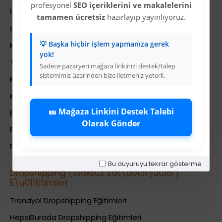
profesyonel
SEO içeriklerini ve makalelerini
İletişim
tamamen ücretsiz
hazırlayıp yayınlıyoruz.
Gizlilik Politikası
💡 Başka hiçbir işlem yapmanıza gerek
Kullanıcı Sözleşmesi
yok!
Teslimat Bilgileri
Sadece pazaryeri mağaza linkinizi destek/talep
sistemimiz üzerinden bize iletmeniz yeterli.
Mesafeli Satış Sözleşmesi
Kariyer
🎫 Mağaza Linkini Destek Talebi
Bayi İade Sistemi
Olarak Gönder
Bayi Bakiye Yükleme
Para Puan Sistemi ile Kazanç
Bu duyuruyu tekrar gösterme
Dropshipping (Stoksuz Sat\u0131\u015f)
E\u011fitimleri
Trendyol Dropshipping Eğitimleri
HepsiBurada Dropshipping Eğitimleri