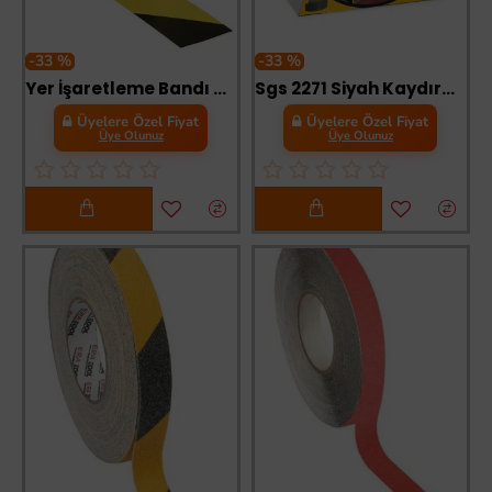
-33 %
-33 %
Yer İşaretleme Bandı Sarı Siyah 50 mm 30 Metre
Sgs 2271 Siyah Kaydırmaz Bant 25 mm 15 Metre
Üyelere Özel Fiyat
Üyelere Özel Fiyat
Üye Olunuz
Üye Olunuz