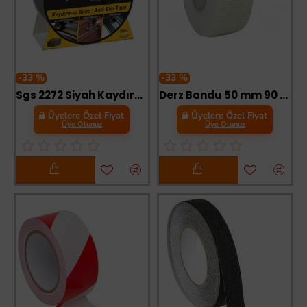
-33 %
-33 %
Sgs 2272 Siyah Kaydırmaz Bant 50 mm 5 Metre
Derz Bandu 50 mm 90 Metre 75 Gr
Üyelere Özel Fiyat
Üyelere Özel Fiyat
Üye Olunuz
Üye Olunuz