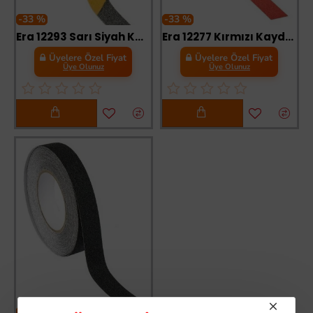
-33 %
-33 %
Era 12293 Sarı Siyah Kaydırmaz Bant 25 mm 15 Metre
Era 12277 Kırmızı Kaydırmaz Bant 25 mm 15 Metre
Üyelere Özel Fiyat
Üyelere Özel Fiyat
Üye Olunuz
Üye Olunuz
-33 %