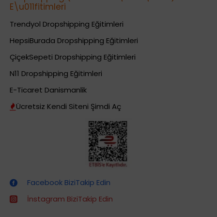
E\u011fitimleri
Trendyol Dropshipping Eğitimleri
HepsiBurada Dropshipping Eğitimleri
ÇiçekSepeti Dropshipping Eğitimleri
N11 Dropshipping Eğitimleri
E-Ticaret Danismanlik
Ücretsiz Kendi Siteni Şimdi Aç
Dropshipping (Stoksuz Satış) Eğitimleri
Facebook BiziTakip Edin
İnstagram BiziTakip Edin