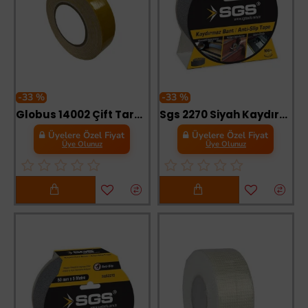
-33 %
-33 %
Globus 14002 Çift Taraflı Köpük Bant 18 mm 2 Metre
Sgs 2270 Siyah Kaydırmaz Bant 25 mm 5 Metre
Üyelere Özel Fiyat
Üyelere Özel Fiyat
Üye Olunuz
Üye Olunuz