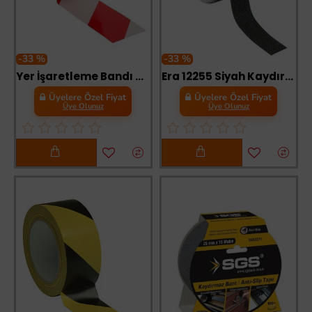
-33 %
-33 %
Yer İşaretleme Bandı Kırmızı Beyaz 50 mm 30 Metre
Era 12255 Siyah Kaydırmaz Bant 25 mm 15 Metre
Üyelere Özel Fiyat
Üyelere Özel Fiyat
Üye Olunuz
Üye Olunuz