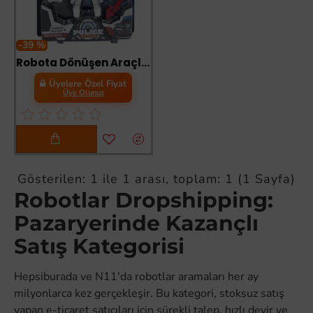
-39 %
Robota Dönüşen Araçlar - SD-8 - 1 ADET
Üyelere Özel Fiyat
Üye Olunuz
Gösterilen: 1 ile 1 arası, toplam: 1 (1 Sayfa)
Robotlar Dropshipping:
Pazaryerinde Kazançlı
Satış Kategorisi
Hepsiburada ve N11'da robotlar aramaları her ay
milyonlarca kez gerçekleşir. Bu kategori, stoksuz satış
yapan e-ticaret satıcıları için sürekli talep, hızlı devir ve