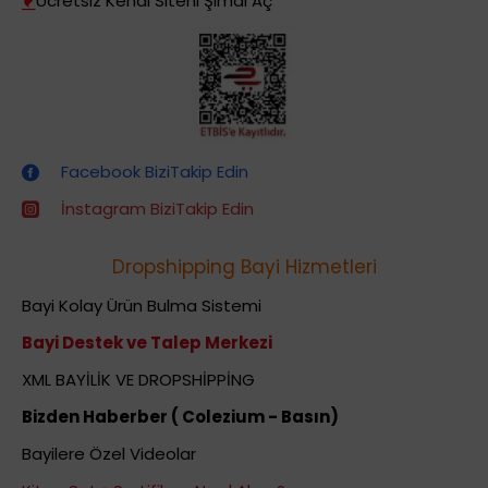
Ücretsiz Kendi Siteni Şimdi Aç
Dropshipping (Stoksuz Satış) Eğitimleri
Facebook BiziTakip Edin
İnstagram BiziTakip Edin
Dropshipping Bayi Hizmetleri
Bayi Kolay Ürün Bulma Sistemi
Bayi Destek ve Talep Merkezi
XML BAYİLİK VE DROPSHİPPİNG
Bizden Haberber ( Colezium - Basın)
Bayilere Özel Videolar