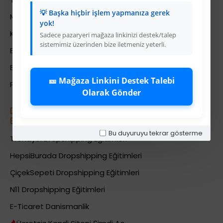
💡 Başka hiçbir işlem yapmanıza gerek
Mesafeli Satış Sözleşmesi
yok!
Kariyer
Sadece pazaryeri mağaza linkinizi destek/talep
sistemimiz üzerinden bize iletmeniz yeterli.
Bayi İade Sistemi
Bayi Bakiye Yükleme
🎫 Mağaza Linkini Destek Talebi
Para Puan Sistemi ile Kazanç
Olarak Gönder
Dropshipping (Stoksuz Sat\u0131\u015f)
E\u011fitimleri
Bu duyuruyu tekrar gösterme
Trendyol Dropshipping Eğitimleri
HepsiBurada Dropshipping Eğitimleri
ÇiçekSepeti Dropshipping Eğitimleri
N11 Dropshipping Eğitimleri
E-Ticaret Danismanlik