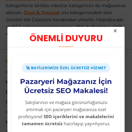
kategorilerle birlikte robotlar kategorisini de mağazanıza
ekleyin.
Oyun & Oyuncak
ana kategorisindeki tüm
ürünleri tek Colezium hesabından yönetin. Hepsiburada
ve N11 entegrasyonlarını kurun, XML bağlantınızı aktif
edin ve bugün satışa başlayın.
ÖNEMLİ DUYURU
Kurumsal
🚀 BAYILERIMIZE ÖZEL ÜCRETSIZ HIZMET
Colezium Hakkında
Pazaryeri Mağazanız İçin
Kurumsal Bilgiler
Ücretsiz SEO Makalesi!
Banka Hesab Bilgileri
İletişim
Satışlarınızı ve mağaza görünürlüğünüzü
artırmak için pazaryeri mağazanıza özel
Gizlilik Politikası
profesyonel
SEO içeriklerini ve makalelerini
Kullanıcı Sözleşmesi
tamamen ücretsiz
hazırlayıp yayınlıyoruz.
Teslimat Bilgileri