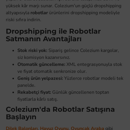
yüksek kâr marjı sunar. Colezium'un güçlü dropshipping
altyapısıyla
robotlar
ürünlerini dropshipping modeliyle
riski sıfıra indirin.
Dropshipping ile Robotlar
Satmanın Avantajları
Stok riski yok:
Sipariş gelince Colezium kargolar,
siz komisyon kazanırsınız.
Otomatik güncelleme:
XML entegrasyonuyla stok
ve fiyat otomatik senkronize olur.
Geniş ürün yelpazesi:
Yüzlerce robotlar modeli tek
panelde.
Rekabetçi fiyat:
Günlük güncellenen toptan
fiyatlarla kârlı satış.
Colezium'da Robotlar Satışına
Başlayın
Dilek Balonları
,
Havuz Oyunu
,
Oyuncak Araba
gibi