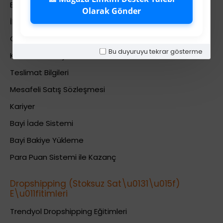
Banka Hesab Bilgileri
Olarak Gönder
İletişim
Gizlilik Politikası
Bu duyuruyu tekrar gösterme
Kullanıcı Sözleşmesi
Teslimat Bilgileri
Mesafeli Satış Sözleşmesi
Kariyer
Bayi İade Sistemi
Bayi Bakiye Yükleme
Para Puan Sistemi ile Kazanç
Dropshipping (Stoksuz Sat\u0131\u015f)
E\u011fitimleri
Trendyol Dropshipping Eğitimleri