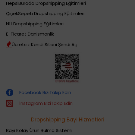
HepsiBurada Dropshipping Eğitimleri
ÇiçekSepeti Dropshipping Eğitimleri
N11 Dropshipping Eğitimleri
E-Ticaret Danismanlik
Ücretsiz Kendi Siteni Şimdi Aç
Dropshipping (Stoksuz Satış) Eğitimleri
Facebook BiziTakip Edin
İnstagram BiziTakip Edin
Dropshipping Bayi Hizmetleri
Bayi Kolay Ürün Bulma Sistemi