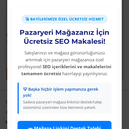
det
🚀 BAYILERIMIZE ÖZEL ÜCRETSIZ HIZMET
Pazaryeri Mağazanız İçin
-38 %
Ücretsiz SEO Makalesi!
Star Diving Dalış Maskesi Yetişkin - 51701-MAVİ - 1 ADET
Üyelere Özel Fiyat
Satışlarınızı ve mağaza görünürlüğünüzü
Üye Olunuz
artırmak için pazaryeri mağazanıza özel
profesyonel
SEO içeriklerini ve makalelerini
tamamen ücretsiz
hazırlayıp yayınlıyoruz.
💡 Başka hiçbir işlem yapmanıza gerek
yok!
Kurumsal
Sadece pazaryeri mağaza linkinizi destek/talep
sistemimiz üzerinden bize iletmeniz yeterli.
Colezium Hakkında
Kurumsal Bilgiler
🎫 Mağaza Linkini Destek Talebi