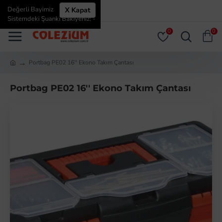
Değerli Bayimiz
X Kapat
ÜYE GIRIŞI
ÜYE OL
Sistemdeki Şuanki Bakiyeniz: -
0
0
Portbag PE02 16'' Ekono Takım Çantası
Portbag PE02 16'' Ekono Takım Çantası