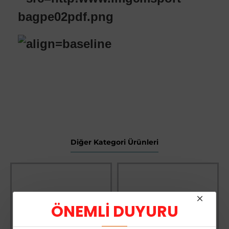
Diğer Kategori Ürünleri
-66 %
Sürbısa 61631 - Sürmene Et Açma Bıçağı 31 cm
Üyelere Özel Fiyat
Üye Olunuz
ÖNEMLİ DUYURU