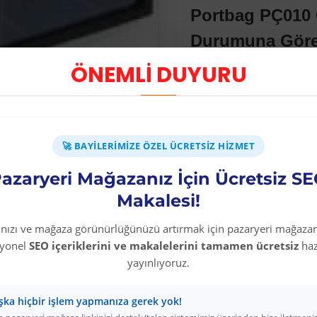
Portbag PÇ010 
Durumuna Göre 
ÖNEMLİ DUYURU
🚀 BAYILERIMIZE ÖZEL ÜCRETSIZ HIZMET
azaryeri Mağazanız İçin Ücretsiz S
Makalesi!
rınızı ve mağaza görünürlüğünüzü artırmak için pazaryeri mağazan
Diğer Kategori Ürünleri
syonel
SEO içeriklerini ve makalelerini tamamen ücretsiz
haz
yayınlıyoruz.
şka hiçbir işlem yapmanıza gerek yok!