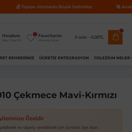
 Toptan Alımlarda Büyük İndirimler
🚀 Anahtar Teslim 
0
0
Hesabım
Favorilerim
0 ürün - 0,00TL
Giriş / Kayıt Ol
Alışveriş Listem
ARET REHBERINIZ
ÜCRETIZ ENTEGRASYON
COLEZIUM NELER
10 Çekmece Mavi-Kırmızı
yilerimize Özeldir
yebilmek ve sipariş verebilmek için ücretsiz üye olun.