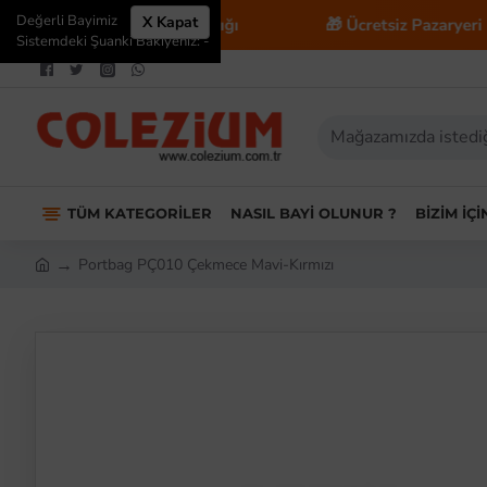
Değerli Bayimiz
X Kapat
-Ticaret Danışmanlığı
🎁 Ücretsiz Pazaryeri Entegras
Sistemdeki Şuanki Bakiyeniz: -
TÜM KATEGORILER
NASIL BAYI OLUNUR ?
BIZIM İÇ
Portbag PÇ010 Çekmece Mavi-Kırmızı