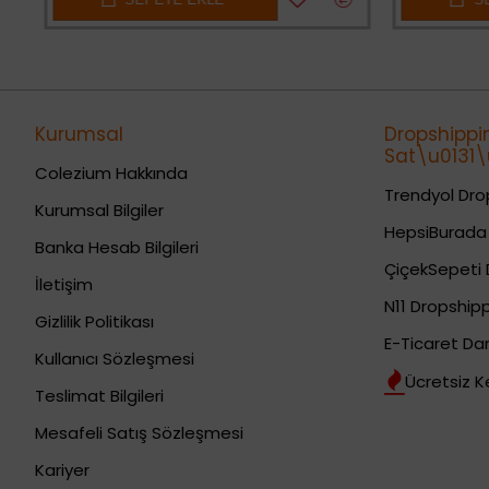
Kurumsal
Dropshippi
Sat\u0131\u
Colezium Hakkında
Trendyol Drop
Kurumsal Bilgiler
HepsiBurada 
Banka Hesab Bilgileri
ÇiçekSepeti 
İletişim
N11 Dropshipp
Gizlilik Politikası
E-Ticaret Da
Kullanıcı Sözleşmesi
Ücretsiz K
Teslimat Bilgileri
Mesafeli Satış Sözleşmesi
Kariyer