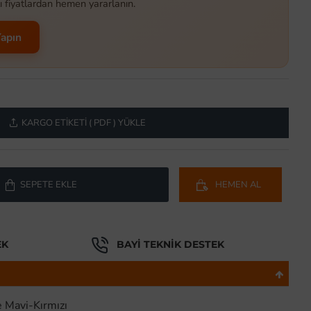
ı fiyatlardan hemen yararlanın.
Yapın
KARGO ETIKETI ( PDF ) YÜKLE
SEPETE EKLE
HEMEN AL
EK
BAYI TEKNIK DESTEK
Mavi-Kırmızı