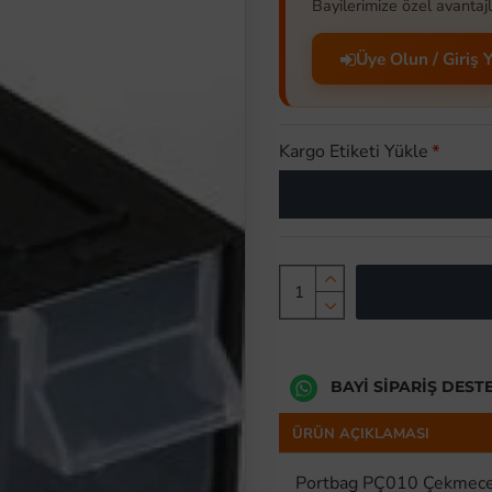
Bayilerimize özel avantajl
Üye Olun / Giriş 
Kargo Etiketi Yükle
BAYI SIPARIŞ DEST
ÜRÜN AÇIKLAMASI
Portbag PÇ010 Çekmece 