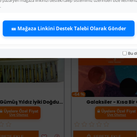
 pazaryeri mağaza linkinizi destek/talep sistemimiz üzerinden bize iletmeni
.
🎫 Mağaza Linkini Destek Talebi Olarak Gönder
Bu d
-64 %
Mavi Üzeri Gümüş Yıldız İyiki Doğdun Flama Süs
Galaksiler - Kısa Bir G
Üyelere Özel Fiyat
Üyelere Özel Fiyat
Üye Olunuz
Üye Olunuz
PETE EKLE
SEPETE EKLE