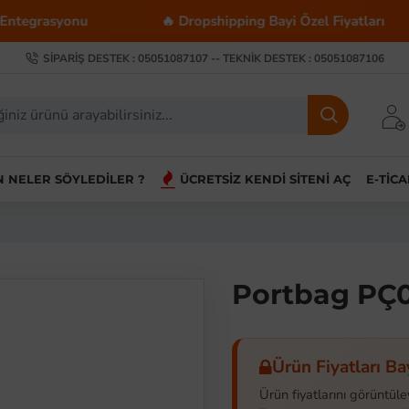
yonu
🔥 Dropshipping Bayi Özel Fiyatları
💰
SIPARIŞ DESTEK : 05051087107 -- TEKNIK DESTEK : 05051087106
IN NELER SÖYLEDILER ?
ÜCRETSIZ KENDI SITENI AÇ
E-TIC
Portbag PÇ0
Ürün Fiyatları Ba
Ürün fiyatlarını görüntüle