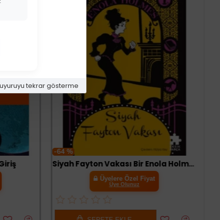
z
uyuruyu tekrar gösterme
-64 %
iriş
Siyah Fayton Vakası Bir Enola Holmes Gizemi
Üyelere Özel Fiyat
Üye Olunuz
SEPETE EKLE