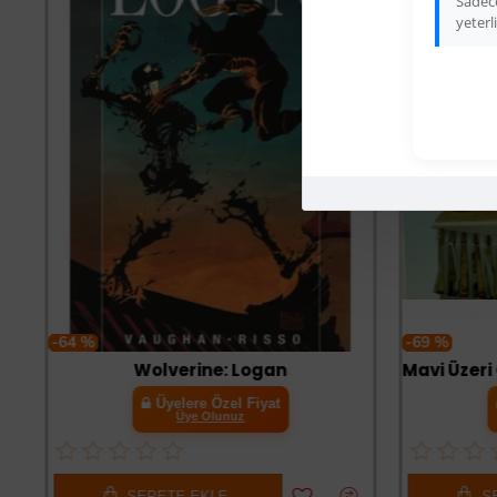
Sadece
yeterli
-64 %
-69 %
Wolverine: Logan
Üyelere Özel Fiyat
Üye Olunuz
SEPETE EKLE
SE