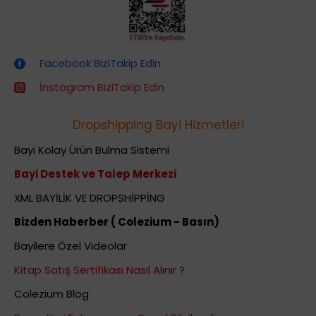
Dropshipping (Stoksuz Satış) Eğitimleri
Facebook BiziTakip Edin
İnstagram BiziTakip Edin
Dropshipping Bayi Hizmetleri
Bayi Kolay Ürün Bulma Sistemi
Bayi Destek ve Talep Merkezi
XML BAYİLİK VE DROPSHİPPİNG
Bizden Haberber ( Colezium - Basın)
Bayilere Özel Videolar
Kitap Satış Sertifikası Nasıl Alınır ?
Colezium Blog