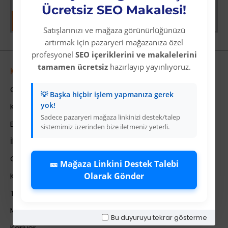
Ücretsiz SEO Makalesi!
Satışlarınızı ve mağaza görünürlüğünüzü
artırmak için pazaryeri mağazanıza özel
profesyonel
SEO içeriklerini ve makalelerini
tamamen ücretsiz
hazırlayıp yayınlıyoruz.
Kurumsal
Colezium Hakkında
💡 Başka hiçbir işlem yapmanıza gerek
yok!
Kurumsal Bilgiler
Sadece pazaryeri mağaza linkinizi destek/talep
Banka Hesab Bilgileri
sistemimiz üzerinden bize iletmeniz yeterli.
İletişim
Gizlilik Politikası
🎫 Mağaza Linkini Destek Talebi
Olarak Gönder
Kullanıcı Sözleşmesi
Teslimat Bilgileri
Mesafeli Satış Sözleşmesi
Bu duyuruyu tekrar gösterme
Kariyer