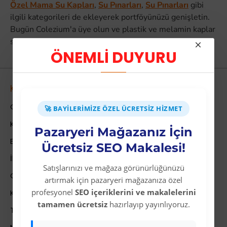
Özel Mama Su Kapları
,
Su Pınarları
,
Su Pınarları
gibi
ilgili kategorileri de ekleyerek portföyünüzü genişletin.
Bugün Colezium'a üye olun ve plastik ve melamin kaplar
satışında öncü olun.
ÖNEMLİ DUYURU
Kurumsal
Colezium Hakkında
🚀 BAYILERIMIZE ÖZEL ÜCRETSIZ HIZMET
Kurumsal Bilgiler
Pazaryeri Mağazanız İçin
Banka Hesab Bilgileri
Ücretsiz SEO Makalesi!
İletişim
Satışlarınızı ve mağaza görünürlüğünüzü
Gizlilik Politikası
artırmak için pazaryeri mağazanıza özel
profesyonel
SEO içeriklerini ve makalelerini
Kullanıcı Sözleşmesi
tamamen ücretsiz
hazırlayıp yayınlıyoruz.
Teslimat Bilgileri