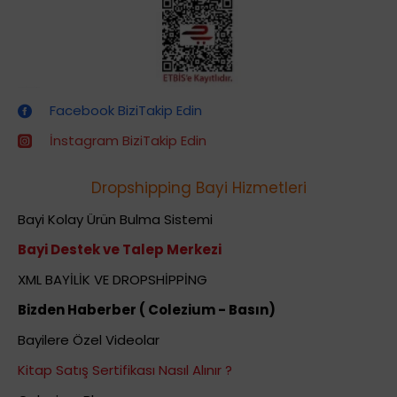
Dropshipping (Stoksuz Satış) Eğitimleri
Facebook BiziTakip Edin
İnstagram BiziTakip Edin
Dropshipping Bayi Hizmetleri
Bayi Kolay Ürün Bulma Sistemi
Bayi Destek ve Talep Merkezi
XML BAYİLİK VE DROPSHİPPİNG
Bizden Haberber ( Colezium - Basın)
Bayilere Özel Videolar
Kitap Satış Sertifikası Nasıl Alınır ?