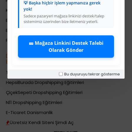
Mesafeli Satış Sözleşmesi
💡 Başka hiçbir işlem yapmanıza gerek
yok!
Kariyer
Sadece pazaryeri mağaza linkinizi destek/talep
Bayi İade Sistemi
sistemimiz üzerinden bize iletmeniz yeterli.
Bayi Bakiye Yükleme
Para Puan Sistemi ile Kazanç
🎫 Mağaza Linkini Destek Talebi
Olarak Gönder
Dropshipping (Stoksuz Sat\u0131\u015f)
E\u011fitimleri
Trendyol Dropshipping Eğitimleri
Bu duyuruyu tekrar gösterme
HepsiBurada Dropshipping Eğitimleri
ÇiçekSepeti Dropshipping Eğitimleri
N11 Dropshipping Eğitimleri
E-Ticaret Danismanlik
Ücretsiz Kendi Siteni Şimdi Aç