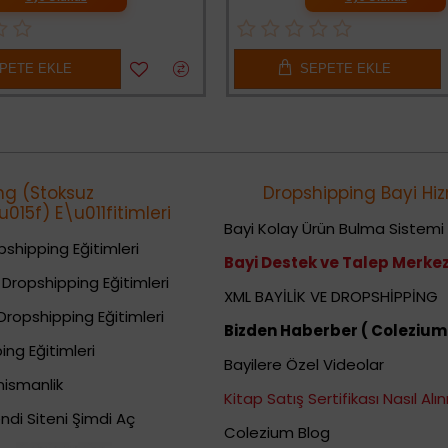
PETE EKLE
SEPETE EKLE
ng (Stoksuz
Dropshipping Bayi Hiz
015f) E\u011fitimleri
Bayi Kolay Ürün Bulma Sistemi
shipping Eğitimleri
Bayi Destek ve Talep Merkez
Dropshipping Eğitimleri
XML BAYİLİK VE DROPSHİPPİNG
Dropshipping Eğitimleri
Bizden Haberber ( Colezium
ing Eğitimleri
Bayilere Özel Videolar
nismanlik
Kitap Satış Sertifikası Nasıl Alını
ndi Siteni Şimdi Aç
Colezium Blog