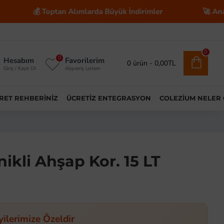
optan Alımlarda Büyük İndirimler
🚀 Anahtar Teslim E
0
0
Hesabım
Favorilerim
0 ürün - 0,00TL
Giriş / Kayıt Ol
Alışveriş Listem
ARET REHBERINIZ
ÜCRETIZ ENTEGRASYON
COLEZIUM NELER
ikli Ahşap Kor. 15 LT
yilerimize Özeldir