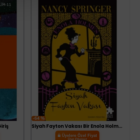
-64 %
iriş
Siyah Fayton Vakası Bir Enola Holmes Gizemi
Üyelere Özel Fiyat
Üye Olunuz