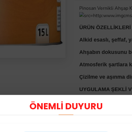
Pinosan Vernikli Ahşap K
ÜRÜN ÖZELLİKLERİ
Alkid esaslı, şeffaf,
Ahşabın dokusunu b
Atmosferik şartlara k
Çizilme ve aşınma di
UYGULAMA ŞEKLİ V
Her türlü ahşap doğ
ÖNEMLİ DUYURU
boyanmasında kullanı
Uygulamadan önce yü