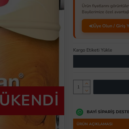
Ürün fiyatlarını görüntüle
Bayilerimize özel avantajl
Üye Olun / Giriş 
Kargo Etiketi Yükle
TÜKENDİ
BAYI SIPARIŞ DEST
ÜRÜN AÇIKLAMASI