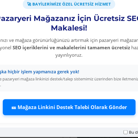
Uygulamaya hazır hal
🚀 BAYILERIMIZE ÖZEL ÜCRETSIZ HIZMET
Fırça, rulo veya püs
azaryeri Mağazanız İçin Ücretsiz S
kullanılarak yüzeye 8 
Makalesi!
İki katta yüzeye bağlı
rınızı ve mağaza görünürlüğünüzü artırmak için pazaryeri mağazan
syonel
SEO içeriklerini ve makalelerini tamamen ücretsiz
haz
* 0,75 L ile 4,5-9 m² 
yayınlıyoruz.
** 2,5 L ile 15-30 m² 
şka hiçbir işlem yapmanıza gerek yok!
*** 15 L ile 90-180 m²
 pazaryeri mağaza linkinizi destek/talep sistemimiz üzerinden bize iletmeni
.
🎫 Mağaza Linkini Destek Talebi Olarak Gönder
Diğer Kategori Ürünleri
Bu d