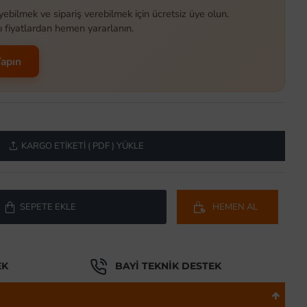
yebilmek ve sipariş verebilmek için ücretsiz üye olun.
ı fiyatlardan hemen yararlanın.
Yapın
KARGO ETIKETI ( PDF ) YÜKLE
SEPETE EKLE
HEMEN AL
EK
BAYI TEKNIK DESTEK