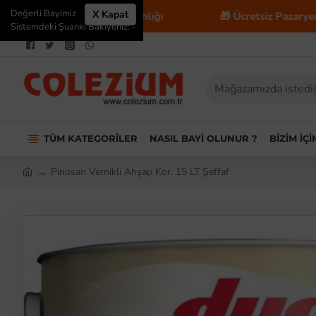
Değerli Bayimiz
X Kapat
Ticaret Danışmanlığı
🎁 Ücretsiz Pazaryeri Entegrasyo
Sistemdeki Şuanki Bakiyeniz: -
TÜM KATEGORILER
NASIL BAYI OLUNUR ?
BIZIM İÇ
Pinosan Vernikli Ahşap Kor. 15 LT Şeffaf