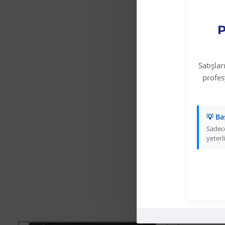
P
Satışla
profe
💡 Ba
Sadece
yeterli