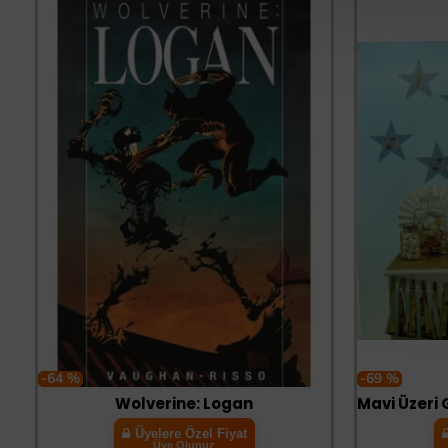
-64 %
-69 %
Wolverine: Logan
Üyelere Özel Fiyat
Üye Olunuz