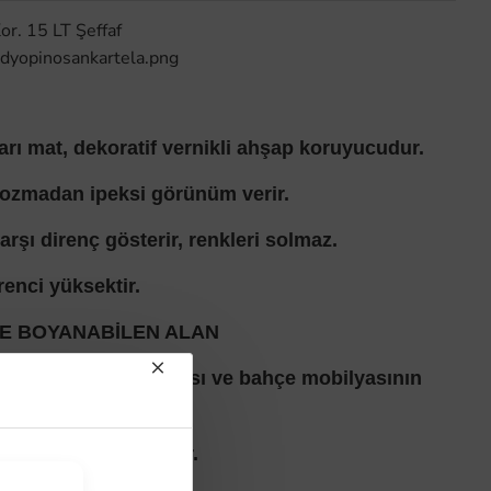
or. 15 LT Şeffaf
 yarı mat, dekoratif vernikli ahşap koruyucudur.
ozmadan ipeksi görünüm verir.
arşı direnç gösterir, renkleri solmaz.
renci yüksektir.
E BOYANABİLEN ALAN
rama, cephe kaplaması ve bahçe mobilyasının
lır.
zey temizlenmelidir.