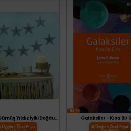
-64 %
Mavi Üzeri Gümüş Yıldız İyiki Doğdun Flama Süs
Galaksiler - Kısa Bir G
Üyelere Özel Fiyat
Üyelere Özel Fiyat
Üye Olunuz
Üye Olunuz