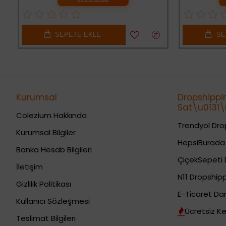
SEPETE EKLE
SE
Kurumsal
Dropshippi
Sat\u0131\u
Colezium Hakkında
Trendyol Drop
Kurumsal Bilgiler
HepsiBurada 
Banka Hesab Bilgileri
ÇiçekSepeti 
İletişim
N11 Dropshipp
Gizlilik Politikası
E-Ticaret Da
Kullanıcı Sözleşmesi
Ücretsiz Ke
Teslimat Bilgileri