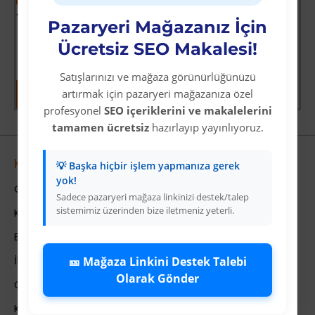
-60 %
-64 %
Yoğun Saçlı Lastikli Topuz Toka / Siyah
Vay Canına Sosyal Bilgiler
Pazaryeri Mağazanız İçin
Üyelere Özel Fiyat
Üyelere Özel Fiyat
Ücretsiz SEO Makalesi!
Üye Olunuz
Üye Olunuz
Satışlarınızı ve mağaza görünürlüğünüzü
artırmak için pazaryeri mağazanıza özel
profesyonel
SEO içeriklerini ve makalelerini
tamamen ücretsiz
hazırlayıp yayınlıyoruz.
Kurumsal
💡 Başka hiçbir işlem yapmanıza gerek
yok!
Colezium Hakkında
Sadece pazaryeri mağaza linkinizi destek/talep
sistemimiz üzerinden bize iletmeniz yeterli.
Kurumsal Bilgiler
Banka Hesab Bilgileri
İletişim
🎫 Mağaza Linkini Destek Talebi
Olarak Gönder
Gizlilik Politikası
Kullanıcı Sözleşmesi