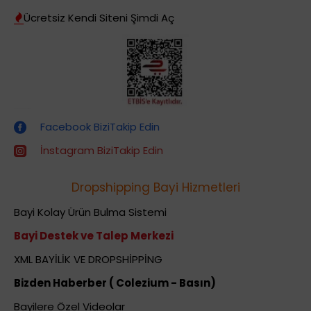
Ücretsiz Kendi Siteni Şimdi Aç
Dropshipping (Stoksuz Satış) Eğitimleri
Facebook BiziTakip Edin
İnstagram BiziTakip Edin
Dropshipping Bayi Hizmetleri
Bayi Kolay Ürün Bulma Sistemi
Bayi Destek ve Talep Merkezi
XML BAYİLİK VE DROPSHİPPİNG
Bizden Haberber ( Colezium - Basın)
Bayilere Özel Videolar