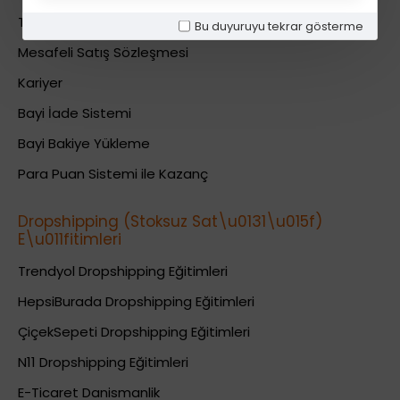
Teslimat Bilgileri
Bu duyuruyu tekrar gösterme
Mesafeli Satış Sözleşmesi
Kariyer
Bayi İade Sistemi
Bayi Bakiye Yükleme
Para Puan Sistemi ile Kazanç
Dropshipping (Stoksuz Sat\u0131\u015f)
E\u011fitimleri
Trendyol Dropshipping Eğitimleri
HepsiBurada Dropshipping Eğitimleri
ÇiçekSepeti Dropshipping Eğitimleri
N11 Dropshipping Eğitimleri
E-Ticaret Danismanlik