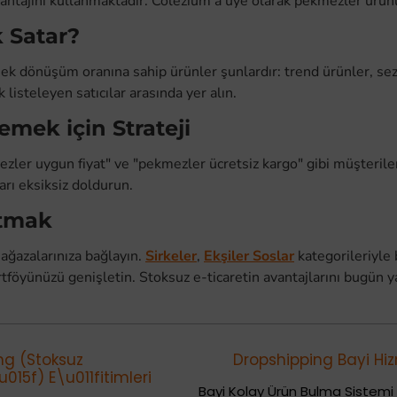
antajını kullanmaktadır. Colezium'a üye olarak pekmezler ürünl
 Satar?
ek dönüşüm oranına sahip ürünler şunlardır: trend ürünler, se
listeleyen satıcılar arasında yer alın.
mek için Strateji
zler uygun fiyat" ve "pekmezler ücretsiz kargo" gibi müşteriler
rı eksiksiz doldurun.
atmak
azalarınıza bağlayın.
Sirkeler
,
Ekşiler Soslar
kategorileriyle 
rtföyünüzü genişletin. Stoksuz e-ticaretin avantajlarını bugün 
ng (Stoksuz
Dropshipping Bayi Hiz
015f) E\u011fitimleri
Bayi Kolay Ürün Bulma Sistemi