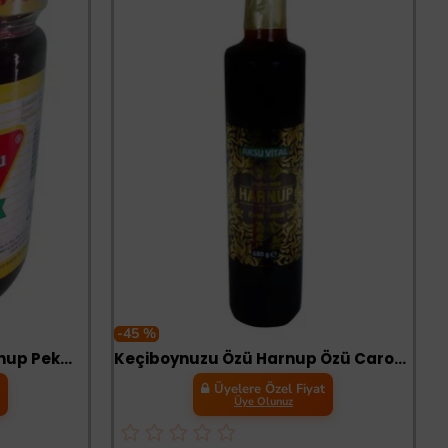
-45 %
Keçiboynuzu Pekmezi Harnup Pekmezi Cam Kavanoz 800 Gr
Keçiboynuzu Özü Harnup Özü Carop Extract Cam Şişe 680 Gr
t
Üyelere Özel Fiyat
Üye Olunuz