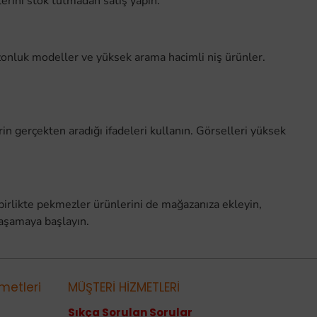
erini stok tutmadan satış yapın.
zonluk modeller ve yüksek arama hacimli niş ürünler.
in gerçekten aradığı ifadeleri kullanın. Görselleri yüksek
birlikte pekmezler ürünlerini de mağazanıza ekleyin,
yaşamaya başlayın.
metleri
MÜŞTERİ HİZMETLERİ
Sıkça Sorulan Sorular