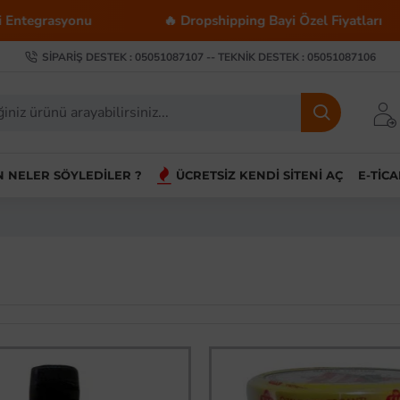
yonu
🔥 Dropshipping Bayi Özel Fiyatları
💰
SIPARIŞ DESTEK : 05051087107 -- TEKNIK DESTEK : 05051087106
IN NELER SÖYLEDILER ?
ÜCRETSIZ KENDI SITENI AÇ
E-TIC