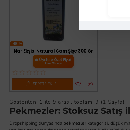
-45 %
Nar Ekşisi Natural Cam Şişe 300 Gr
Üyelere Özel Fiyat
Üye Olunuz
SEPETE EKLE
Gösterilen: 1 ile 9 arası, toplam: 9 (1 Sayfa)
Pekmezler: Stoksuz Satış 
Dropshipping dünyasında
pekmezler
kategorisi, düşük ma