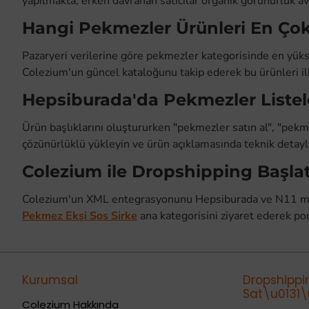
yapılmakta; erken davranan satıcılar organik görünürlük av
Hangi Pekmezler Ürünleri En Çok
Pazaryeri verilerine göre pekmezler kategorisinde en yüks
Colezium'un güncel kataloğunu takip ederek bu ürünleri ilk 
Hepsiburada'da Pekmezler Listele
Ürün başlıklarını oluştururken "pekmezler satın al", "pekme
çözünürlüklü yükleyin ve ürün açıklamasında teknik detayla
Colezium ile Dropshipping Başl
Colezium'un XML entegrasyonunu Hepsiburada ve N11 mağ
Pekmez Ekşi Sos Sirke
ana kategorisini ziyaret ederek po
Kurumsal
Dropshippi
Sat\u0131\u
Colezium Hakkında