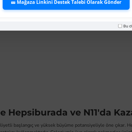
🎫 Mağaza Linkini Destek Talebi Olarak Gönder
Bu d
ile Hepsiburada ve N11'da Ka
liyetli başlangıç ve yüksek büyüme potansiyeliyle öne çıkar. 