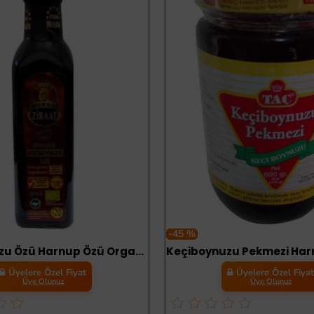
-45 %
Keçiboynuzu Özü Harnup Özü Organik Cam Şişe 350 Gr
Üyelere Özel Fiyat
Üyelere Özel Fiya
Üye Olunuz
Üye Olunuz