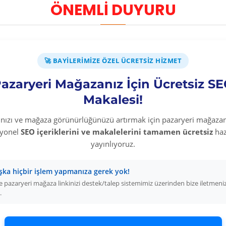
ÖNEMLİ DUYURU
-45 %
Keçiboynuzu Özü Ve Vitamin İçeren Takviye Edici Gıda 640 Gr
Üyelere Özel Fiyat
Üyelere Özel Fiya
Üye Olunuz
Üye Olunuz
🚀 BAYILERIMIZE ÖZEL ÜCRETSIZ HIZMET
EPETE EKLE
SEPETE EKLE
azaryeri Mağazanız İçin Ücretsiz S
Makalesi!
rınızı ve mağaza görünürlüğünüzü artırmak için pazaryeri mağazan
syonel
SEO içeriklerini ve makalelerini tamamen ücretsiz
haz
yayınlıyoruz.
şka hiçbir işlem yapmanıza gerek yok!
 pazaryeri mağaza linkinizi destek/talep sistemimiz üzerinden bize iletmeni
.