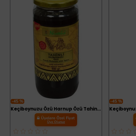
-45 %
-45 %
Keçiboynuzu Özü Harnup Özü Tahinli Soğuk Press Cam Kavanoz 640 Gr
Üyelere Özel Fiyat
Üye Olunuz