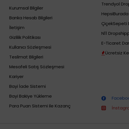
Trendyol Drop
Kurumsal Bilgiler
HepsiBurada 
Banka Hesab Bilgileri
ÇiçekSepeti 
İletişim
N11 Dropshipp
Gizlilik Politikası
E-Ticaret Da
Kullanıcı Sözleşmesi
Ücretsiz Ke
Teslimat Bilgileri
Mesafeli Satış Sözleşmesi
Kariyer
Bayi İade Sistemi
Dropshipping (Stoksuz Satış) Eğitimleri
Bayi Bakiye Yükleme
Facebook
Para Puan Sistemi ile Kazanç
İnstagra