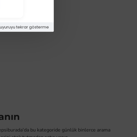
uyuruyu tekrar gösterme
zanın
Hepsiburada'da bu kategoride günlük binlerce arama