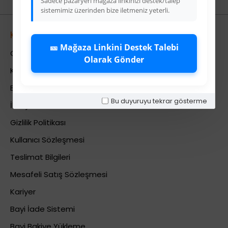
Sadece pazaryeri mağaza linkinizi destek/talep
sistemimiz üzerinden bize iletmeniz yeterli.
Kurumsal
🎫 Mağaza Linkini Destek Talebi
Colezium Hakkında
Olarak Gönder
Kurumsal Bilgiler
Banka Hesab Bilgileri
Bu duyuruyu tekrar gösterme
İletişim
Gizlilik Politikası
Kullanıcı Sözleşmesi
Teslimat Bilgileri
Mesafeli Satış Sözleşmesi
Kariyer
Bayi İade Sistemi
Bayi Bakiye Yükleme