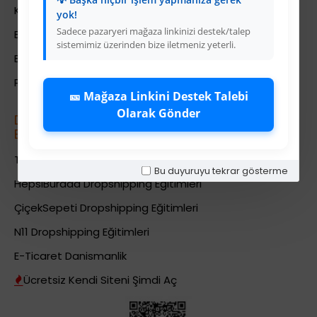
Kariyer
yok!
Sadece pazaryeri mağaza linkinizi destek/talep
Bayi İade Sistemi
sistemimiz üzerinden bize iletmeniz yeterli.
Bayi Bakiye Yükleme
Para Puan Sistemi ile Kazanç
🎫 Mağaza Linkini Destek Talebi
Olarak Gönder
Dropshipping (Stoksuz Sat\u0131\u015f)
E\u011fitimleri
Trendyol Dropshipping Eğitimleri
Bu duyuruyu tekrar gösterme
HepsiBurada Dropshipping Eğitimleri
ÇiçekSepeti Dropshipping Eğitimleri
N11 Dropshipping Eğitimleri
E-Ticaret Danismanlik
Ücretsiz Kendi Siteni Şimdi Aç