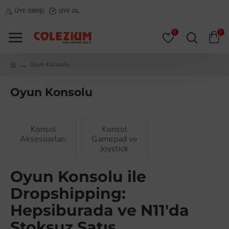
ÜYE GIRIŞI
ÜYE OL
0
0
Oyun Konsolu
Oyun Konsolu
Konsol
Konsol
Aksesuarları
Gamepad ve
Joystick
Oyun Konsolu ile
Dropshipping:
Hepsiburada ve N11'da
Stoksuz Satış