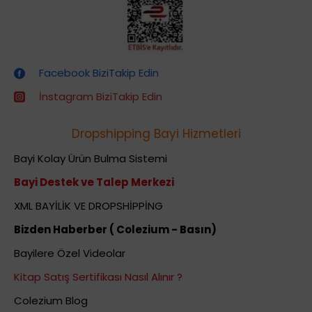
Dropshipping (Stoksuz Satış) Eğitimleri
Facebook BiziTakip Edin
İnstagram BiziTakip Edin
Dropshipping Bayi Hizmetleri
Bayi Kolay Ürün Bulma Sistemi
Bayi Destek ve Talep Merkezi
XML BAYİLİK VE DROPSHİPPİNG
Bizden Haberber ( Colezium - Basın)
Bayilere Özel Videolar
Kitap Satış Sertifikası Nasıl Alınır ?
Colezium Blog