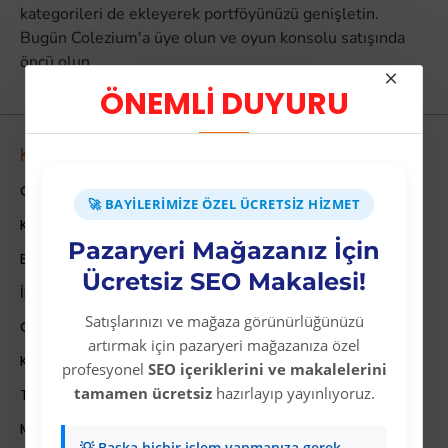
kategorileri de ekleyerek portföyünüzü genişletin.
Bugün Colezium'a üye olun ve oyun konsolu satışında
öncü olun.
ÖNEMLİ DUYURU
Kurumsal
Colezium Hakkında
🚀 BAYILERIMIZE ÖZEL ÜCRETSIZ HIZMET
Kurumsal Bilgiler
Pazaryeri Mağazanız İçin
Banka Hesab Bilgileri
Ücretsiz SEO Makalesi!
İletişim
Satışlarınızı ve mağaza görünürlüğünüzü
Gizlilik Politikası
artırmak için pazaryeri mağazanıza özel
Kullanıcı Sözleşmesi
profesyonel
SEO içeriklerini ve makalelerini
tamamen ücretsiz
hazırlayıp yayınlıyoruz.
Teslimat Bilgileri
Mesafeli Satış Sözleşmesi
💡 Başka hiçbir işlem yapmanıza gerek