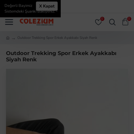
Değerli Bayimiz
X Kapat
ÜYE GIRIŞI
ÜYE OL
Sistemdeki Şuanki Bakiyeniz: -
0
0
Outdoor Trekking Spor Erkek Ayakkabı Siyah Renk
Outdoor Trekking Spor Erkek Ayakkabı
Siyah Renk