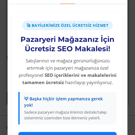
🚀 BAYILERIMIZE ÖZEL ÜCRETSIZ HIZMET
Pazaryeri Mağazanız İçin
Ücretsiz SEO Makalesi!
-64 %
-69 %
Satışlarınızı ve mağaza görünürlüğünüzü
ksiyoncusu
Wolverine: Logan
Mavi Üzeri Gümüş Yıldız İyiki Doğdun Flama Süs
artırmak için pazaryeri mağazanıza özel
Üyelere Özel Fiyat
Üyelere Özel Fiyat
profesyonel
SEO içeriklerini ve makalelerini
Üye Olunuz
Üye Olunuz
tamamen ücretsiz
hazırlayıp yayınlıyoruz.
💡 Başka hiçbir işlem yapmanıza gerek
yok!
Sadece pazaryeri mağaza linkinizi destek/talep
sistemimiz üzerinden bize iletmeniz yeterli.
Kurumsal