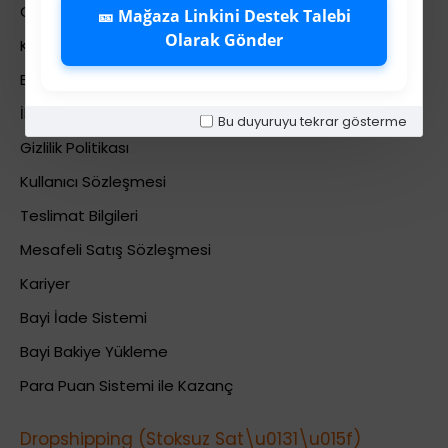
Colezium Hakkında
🎫 Mağaza Linkini Destek Talebi
Olarak Gönder
Kurumsal Bilgiler
Banka Hesab Bilgileri
İletişim
Bu duyuruyu tekrar gösterme
Gizlilik Politikası
Kullanıcı Sözleşmesi
Teslimat Bilgileri
Mesafeli Satış Sözleşmesi
Kariyer
Bayi İade Sistemi
Bayi Bakiye Yükleme
Para Puan Sistemi ile Kazanç
Dropshipping (Stoksuz Sat\u0131\u015f)