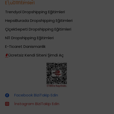
E\u011fitimleri
Trendyol Dropshipping Eğitimleri
HepsiBurada Dropshipping Eğitimleri
ÇiçekSepeti Dropshipping Eğitimleri
N11 Dropshipping Eğitimleri
E-Ticaret Danismanlik
Ücretsiz Kendi Siteni Şimdi Aç
Dropshipping (Stoksuz Satış) Eğitimleri
Facebook BiziTakip Edin
İnstagram BiziTakip Edin