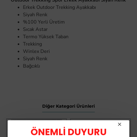
Outdoor Trekking Spor Erkek Ayakkabı Siyah Renk
Erkek Outdoor Trekking Ayakkabı
Siyah Renk
%100 Yerli Üretim
Sıcak Astar
Termo Yüksek Taban
Trekking
Winlex Deri
Siyah Renk
Bağcıklı
Diğer Kategori Ürünleri
ÖNEMLİ DUYURU