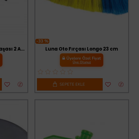
-33 %
Eltos Büyük Akü Takviye Maşası 2 Adet
Luna Oto Fırçası Longo 23 cm
t
Üyelere Özel Fiyat
Üye Olunuz
SEPETE EKLE