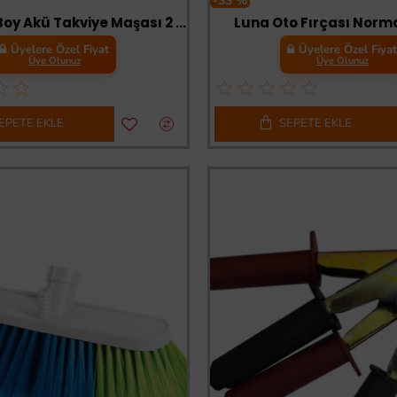
-33 %
Eltos Orta Boy Akü Takviye Maşası 2 Adet
Luna Oto Fırçası Norm
Üyelere Özel Fiyat
Üyelere Özel Fiya
Üye Olunuz
Üye Olunuz
EPETE EKLE
SEPETE EKLE