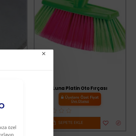
-33 %
Nikon 52076 180 mm Cırtlı Yün Polisaj Bonesi
Luna Platin Oto Fırçası
t
Üyelere Özel Fiyat
Üye Olunuz
EO
SEPETE EKLE
ıza özel
ırlayıp