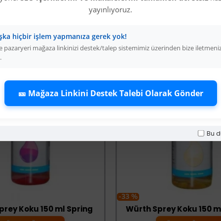
yayınlıyoruz.
şka hiçbir işlem yapmanıza gerek yok!
 pazaryeri mağaza linkinizi destek/talep sistemimiz üzerinden bize iletmeni
.
🎫 Mağaza Linkini Destek Talebi Olarak Gönder
Bu d
-33 %
prey Koku 150 ml Spring
Würth Sprey Koku 150 m