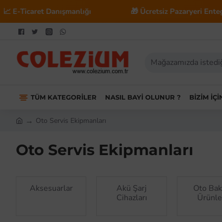
nışmanlığı
🎁 Ücretsiz Pazaryeri Entegrasyonu
TÜM KATEGORILER
NASIL BAYI OLUNUR ?
BIZIM İÇ
Oto Servis Ekipmanları
Oto Servis Ekipmanları
Aksesuarlar
Akü Şarj
Oto Ba
Cihazları
Ürünle