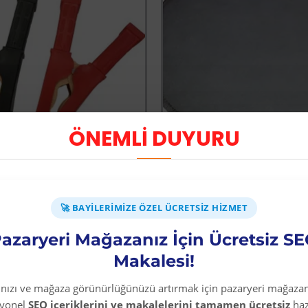
ÖNEMLİ DUYURU
-33 %
400 Amper Akü Takviye Pensesi 2 Adet
🚀 BAYILERIMIZE ÖZEL ÜCRETSIZ HIZMET
Üyelere Özel Fiyat
Üyelere Özel Fiya
Üye Olunuz
Üye Olunuz
azaryeri Mağazanız İçin Ücretsiz S
Makalesi!
EPETE EKLE
SEPETE EKLE
rınızı ve mağaza görünürlüğünüzü artırmak için pazaryeri mağazan
syonel
SEO içeriklerini ve makalelerini tamamen ücretsiz
haz