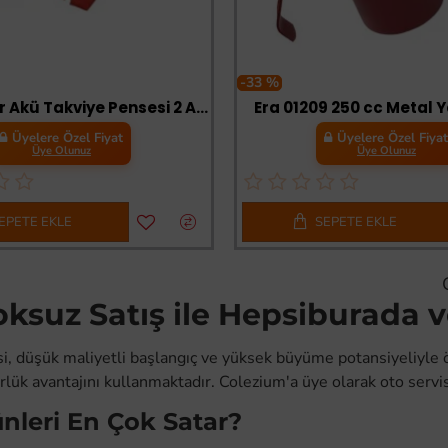
-33 %
1000 Amper Akü Takviye Pensesi 2 Adet
Era 01209 250 cc Metal 
Üyelere Özel Fiyat
Üyelere Özel Fiya
Üye Olunuz
Üye Olunuz
EPETE EKLE
SEPETE EKLE
oksuz Satış ile Hepsiburada 
i, düşük maliyetli başlangıç ve yüksek büyüme potansiyeliyle 
lük avantajını kullanmaktadır. Colezium'a üye olarak oto servis
nleri En Çok Satar?