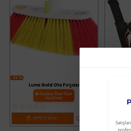
-33 %
-33 %
Luna Gold Oto Fırçası
Üyelere Özel Fiyat
Üye Olunuz
P
SEPETE EKLE
S
Satışla
profe