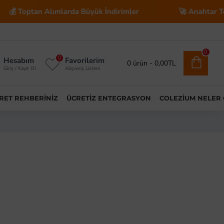
mlarda Büyük İndirimler
🚀 Anahtar Teslim E-Ticaret S
0
0
Hesabım
Favorilerim
0 ürün - 0,00TL
Giriş / Kayıt Ol
Alışveriş Listem
ARET REHBERINIZ
ÜCRETIZ ENTEGRASYON
COLEZIUM NELER