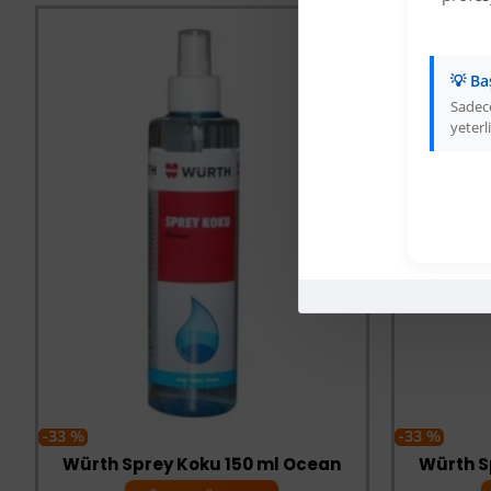
💡 Ba
Sadece
yeterli
-33 %
-33 %
Würth Sprey Koku 150 ml Ocean
Würth S