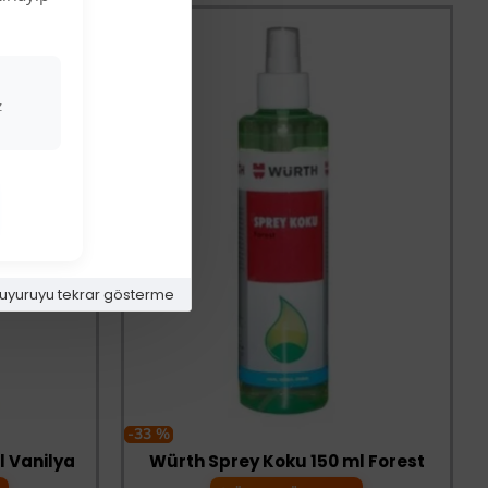
z
uyuruyu tekrar gösterme
-33 %
l Vanilya
Würth Sprey Koku 150 ml Forest