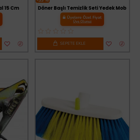
-33 %
al 15 Cm
Döner Başlı Temizlik Seti Yedek Mob
t
Üyelere Özel Fiyat
Üye Olunuz
SEPETE EKLE