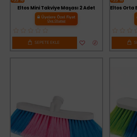
-33 %
-33 %
Eltos Mini Takviye Maşası 2 Adet
Üyelere Özel Fiyat
Üye Olunuz
SEPETE EKLE
S