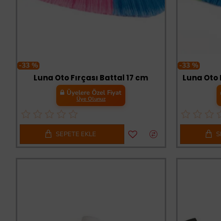
-33 %
-33 %
Luna Oto Fırçası Battal 17 cm
Luna Oto 
Üyelere Özel Fiyat
Üye Olunuz
SEPETE EKLE
S