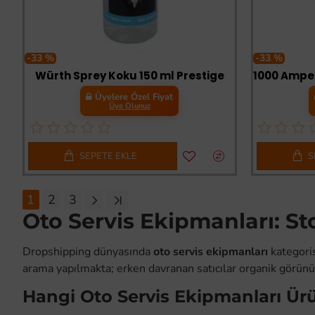
-33 %
-33 %
Würth Sprey Koku 150 ml Prestige
Üyelere Özel Fiyat
Üye Olunuz
SEPETE EKLE
S
1
2
3
Oto Servis Ekipmanları: St
Dropshipping dünyasında
oto servis ekipmanları
kategoris
arama yapılmakta; erken davranan satıcılar organik görünür
Hangi Oto Servis Ekipmanları Ürü