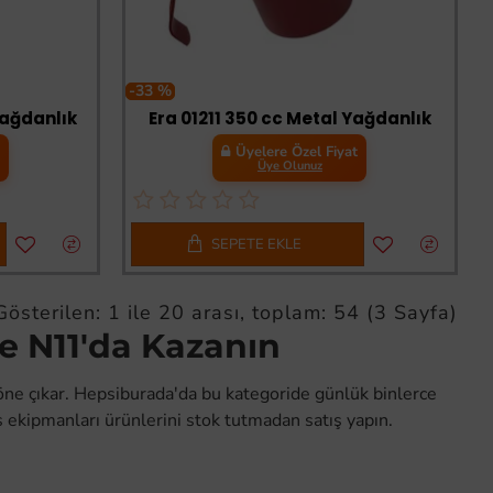
-33 %
Yağdanlık
Era 01211 350 cc Metal Yağdanlık
t
Üyelere Özel Fiyat
Üye Olunuz
SEPETE EKLE
Gösterilen: 1 ile 20 arası, toplam: 54 (3 Sayfa)
ve N11'da Kazanın
öne çıkar. Hepsiburada'da bu kategoride günlük binlerce
 ekipmanları ürünlerini stok tutmadan satış yapın.