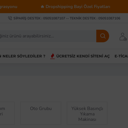
🔥 Dropshipping Bayi Özel Fiyatları
💰 Toptan Alı
SIPARIŞ DESTEK : 05051087107 -- TEKNIK DESTEK : 05051087106
IN NELER SÖYLEDILER ?
ÜCRETSIZ KENDI SITENI AÇ
E-TIC
kım
Oto Grubu
Yüksek Basınçlı
ri
Yıkama
Makinası