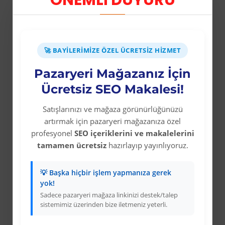
ÖNEMLİ DUYURU
-64 %
-69 %
-64 %
🚀 BAYILERIMIZE ÖZEL ÜCRETSIZ HIZMET
eksiyoncusu
Wolverine: Logan
Mavi Üzeri Gümüş Yıldız İyiki Doğdun Fl
Galaksil
Pazaryeri Mağazanız İçin
Fiyat
Üyelere Özel Fiyat
Üyelere Özel Fiyat
Üy
Üye Olunuz
Üye Olunuz
Ücretsiz SEO Makalesi!
Satışlarınızı ve mağaza görünürlüğünüzü
artırmak için pazaryeri mağazanıza özel
profesyonel
SEO içeriklerini ve makalelerini
tamamen ücretsiz
hazırlayıp yayınlıyoruz.
Kurumsal
💡 Başka hiçbir işlem yapmanıza gerek
yok!
Colezium Hakkında
Sadece pazaryeri mağaza linkinizi destek/talep
Kurumsal Bilgiler
sistemimiz üzerinden bize iletmeniz yeterli.
Banka Hesab Bilgileri