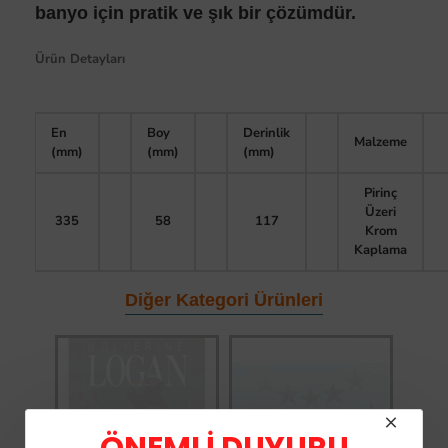
banyo için pratik ve şık bir çözümdür.
Ürün Detayları
En
Boy
Derinlik
Malzeme
(mm)
(mm)
(mm)
Pirinç
Üzeri
335
58
117
Krom
Kaplama
Diğer Kategori Ürünleri