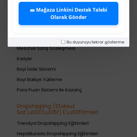
İletişim
🎫 Mağaza Linkini Destek Talebi
Gizlilik Politikası
Olarak Gönder
Kullanıcı Sözleşmesi
Teslimat Bilgileri
Bu duyuruyu tekrar gösterme
Mesafeli Satış Sözleşmesi
Kariyer
Bayi İade Sistemi
Bayi Bakiye Yükleme
Para Puan Sistemi ile Kazanç
Dropshipping (Stoksuz
Sat\u0131\u015f) E\u011fitimleri
Trendyol Dropshipping Eğitimleri
HepsiBurada Dropshipping Eğitimleri