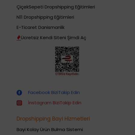
ÇiçekSepeti Dropshipping Eğitimleri
N11 Dropshipping Eğitimleri
E-Ticaret Danismanlik
Ücretsiz Kendi Siteni Şimdi Aç
Dropshipping (Stoksuz Satış) Eğitimleri
Facebook BiziTakip Edin
İnstagram BiziTakip Edin
Dropshipping Bayi Hizmetleri
Bayi Kolay Ürün Bulma Sistemi