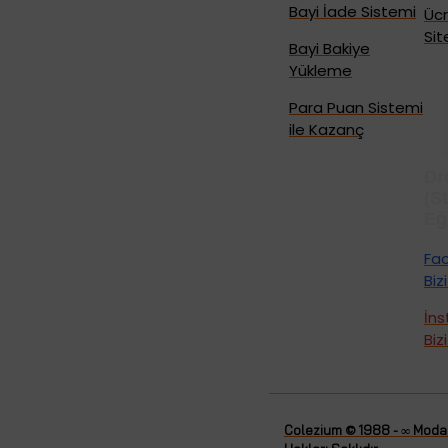
Bayi İade Sistemi
Ücr
Sit
Bayi Bakiye
Yükleme
Para Puan Sistemi
ile Kazanç
Dr
(S
Eğ
Fa
Biz
İn
Biz
Colezium © 1988 - ∞ Moda'