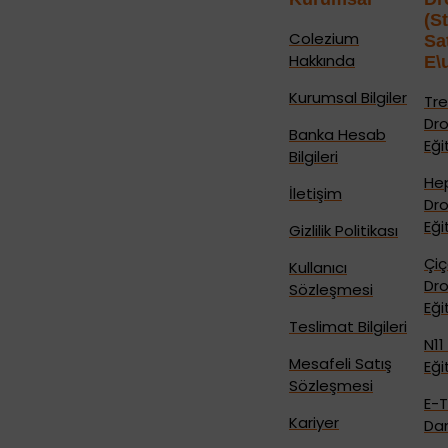
(S
Colezium
Sa
Hakkında
E\
Kurumsal Bilgiler
Tre
Dr
Banka Hesab
Eği
Bilgileri
He
İletişim
Dr
Eği
Gizlilik Politikası
Çi
Kullanıcı
Dr
Sözleşmesi
Eği
Teslimat Bilgileri
N11
Mesafeli Satış
Eği
Sözleşmesi
E-T
Kariyer
Dan