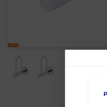
-33 %
P