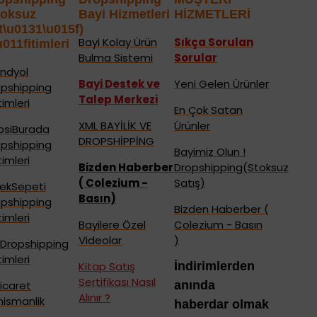
toksuz
Bayi Hizmetleri
HİZMETLERİ
t\u0131\u015f)
Bayi Kolay Ürün
Sıkça Sorulan
u011fitimleri
Bulma Sistemi
Sorular
ndyol
Bayi Destek ve
Yeni Gelen Ürünler
opshipping
Talep Merkezi
timleri
En Çok Satan
XML BAYİLİK VE
Ürünler
psiBurada
DROPSHİPPİNG
opshipping
Bayimiz Olun !
timleri
Bizden Haberber
Dropshipping(Stoksuz
( Colezium -
Satış)
çekSepeti
Basın)
opshipping
Bizden Haberber (
timleri
Bayilere Özel
Colezium - Basın
Videolar
)
 Dropshipping
timleri
Kitap Satış
İndirimlerden
Sertifikası Nasıl
icaret
anında
Alınır ?
ismanlik
haberdar olmak