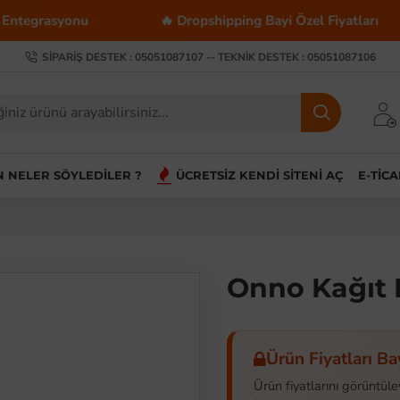
asyonu
🔥 Dropshipping Bayi Özel Fiyatları
SIPARIŞ DESTEK : 05051087107 -- TEKNIK DESTEK : 05051087106
IN NELER SÖYLEDILER ?
ÜCRETSIZ KENDI SITENI AÇ
E-TIC
Onno Kağıt
Ürün Fiyatları Ba
Ürün fiyatlarını görüntüle