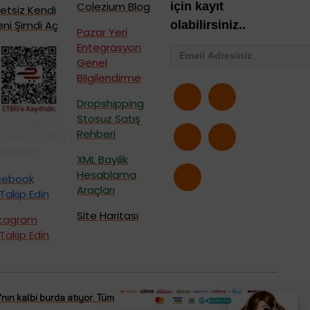
Colezium Blog
için kayıt
etsiz Kendi
eni Şimdi Aç
olabilirsiniz..
Pazar Yeri
Entegrasyon
Genel
Bilgilendirme
Dropshipping
Stosuz Satış
opshipping
Rehberi
toksuz Satış)
itimleri
XML Bayilik
Hesablama
cebook
Araçları
iTakip Edin
Site Haritası
stagram
iTakip Edin
nın kalbi burda atıyor. Tüm