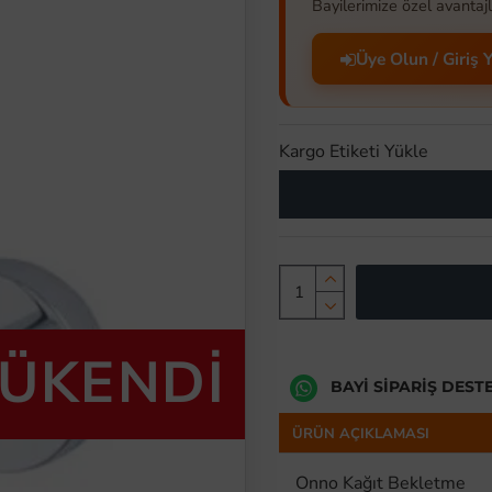
Bayilerimize özel avantajl
Üye Olun / Giriş 
Kargo Etiketi Yükle
TÜKENDİ
BAYI SIPARIŞ DEST
ÜRÜN AÇIKLAMASI
Onno Kağıt Bekletme