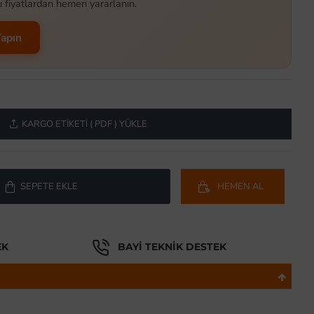
ı fiyatlardan hemen yararlanın.
Yapın
KARGO ETIKETI ( PDF ) YÜKLE
SEPETE EKLE
HEMEN AL
EK
BAYI TEKNIK DESTEK