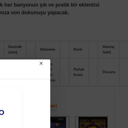
k her banyonun şık ve pratik bir eklentisi
ınıza son dokunuşu yapacak.
Derinlik
Montaj
Malzeme
Renk
(mm)
Sekli
Pirinç
Üzeri
Parlak
77
Duvara
Krom
Krom
Kaplama
Diğer Kategori Ürünleri
EO