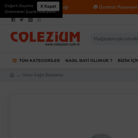
Değerli Bayimiz
X Kapat
 E-Ticaret Danışmanlığı
🎁 Ücretsiz Pazaryeri Entegr
Sistemdeki Şuanki Bakiyeniz: -
TÜM KATEGORILER
NASIL BAYI OLUNUR ?
BIZIM İÇ
Onno Kağıt Bekletme