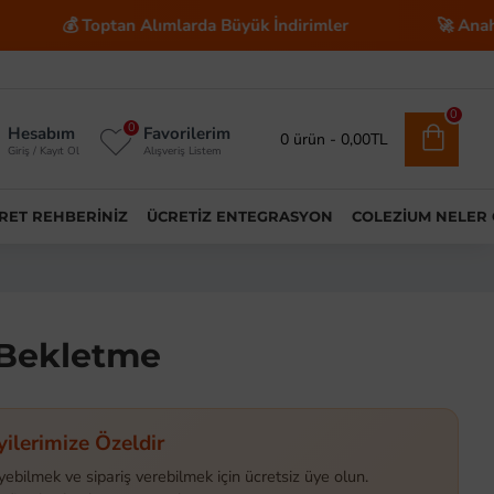
💰 Toptan Alımlarda Büyük İndirimler
🚀 Anahtar Tesli
0
0
Hesabım
Favorilerim
0 ürün - 0,00TL
Giriş / Kayıt Ol
Alışveriş Listem
ARET REHBERINIZ
ÜCRETIZ ENTEGRASYON
COLEZIUM NELER
 Bekletme
yilerimize Özeldir
yebilmek ve sipariş verebilmek için ücretsiz üye olun.