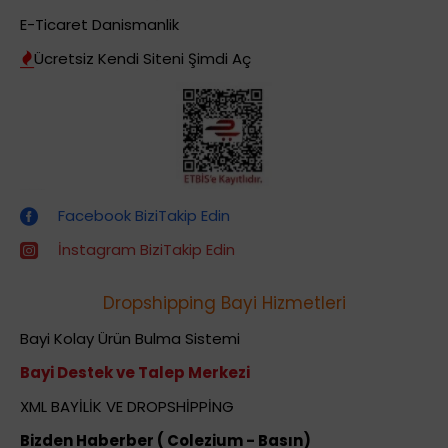
E-Ticaret Danismanlik
Ücretsiz Kendi Siteni Şimdi Aç
Dropshipping (Stoksuz Satış) Eğitimleri
Facebook BiziTakip Edin
İnstagram BiziTakip Edin
Dropshipping Bayi Hizmetleri
Bayi Kolay Ürün Bulma Sistemi
Bayi Destek ve Talep Merkezi
XML BAYİLİK VE DROPSHİPPİNG
Bizden Haberber ( Colezium - Basın)