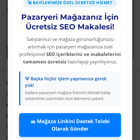
🚀 BAYILERIMIZE ÖZEL ÜCRETSIZ HIZMET
-64 %
-69 %
Pazaryeri Mağazanız İçin
ksiyoncusu
Wolverine: Logan
Mavi Üzeri Gümüş Yıldız İyiki Doğdun Flama Süs
Ücretsiz SEO Makalesi!
Üyelere Özel Fiyat
Üyelere Özel Fiyat
Üye Olunuz
Üye Olunuz
Satışlarınızı ve mağaza görünürlüğünüzü
artırmak için pazaryeri mağazanıza özel
profesyonel
SEO içeriklerini ve makalelerini
tamamen ücretsiz
hazırlayıp yayınlıyoruz.
💡 Başka hiçbir işlem yapmanıza gerek
Kurumsal
yok!
Sadece pazaryeri mağaza linkinizi destek/talep
Colezium Hakkında
sistemimiz üzerinden bize iletmeniz yeterli.
Kurumsal Bilgiler
Banka Hesab Bilgileri
🎫 Mağaza Linkini Destek Talebi
İletişim
Olarak Gönder
Gizlilik Politikası