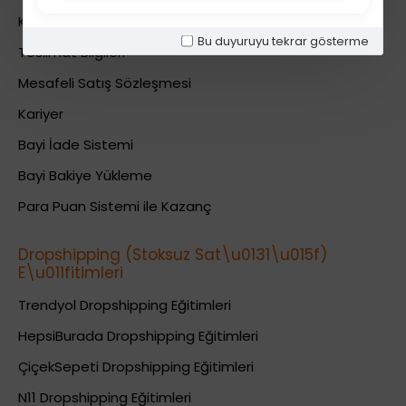
Kullanıcı Sözleşmesi
Bu duyuruyu tekrar gösterme
Teslimat Bilgileri
Mesafeli Satış Sözleşmesi
Kariyer
Bayi İade Sistemi
Bayi Bakiye Yükleme
Para Puan Sistemi ile Kazanç
Dropshipping (Stoksuz Sat\u0131\u015f)
E\u011fitimleri
Trendyol Dropshipping Eğitimleri
HepsiBurada Dropshipping Eğitimleri
ÇiçekSepeti Dropshipping Eğitimleri
N11 Dropshipping Eğitimleri