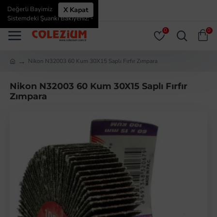
Değerli Bayimiz
X Kapat
ÜYE GIRIŞI
ÜYE OL
Sistemdeki Şuanki Bakiyeniz: -
0
0
Nikon N32003 60 Kum 30X15 Saplı Fırfır Zımpara
Nikon N32003 60 Kum 30X15 Saplı Fırfır
Zımpara