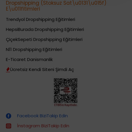
Dropshipping (Stoksuz Sat\u0131\u015f)
E\u011fitimleri
Trendyol Dropshipping Eğitimleri
HepsiBurada Dropshipping Eğitimleri
ÇiçekSepeti Dropshipping Eğitimleri
N11 Dropshipping Eğitimleri
E-Ticaret Danismanlik
Ücretsiz Kendi Siteni Şimdi Aç
Dropshipping (Stoksuz Satış) Eğitimleri
Facebook BiziTakip Edin
İnstagram BiziTakip Edin