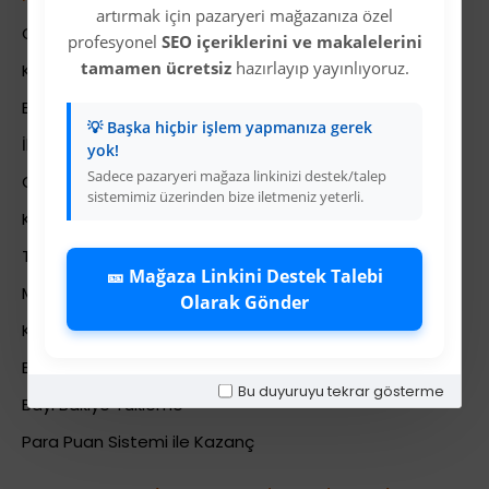
artırmak için pazaryeri mağazanıza özel
Colezium Hakkında
profesyonel
SEO içeriklerini ve makalelerini
tamamen ücretsiz
hazırlayıp yayınlıyoruz.
Kurumsal Bilgiler
Banka Hesab Bilgileri
💡 Başka hiçbir işlem yapmanıza gerek
İletişim
yok!
Sadece pazaryeri mağaza linkinizi destek/talep
Gizlilik Politikası
sistemimiz üzerinden bize iletmeniz yeterli.
Kullanıcı Sözleşmesi
Teslimat Bilgileri
🎫 Mağaza Linkini Destek Talebi
Mesafeli Satış Sözleşmesi
Olarak Gönder
Kariyer
Bayi İade Sistemi
Bu duyuruyu tekrar gösterme
Bayi Bakiye Yükleme
Para Puan Sistemi ile Kazanç