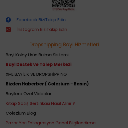
Dropshipping (Stoksuz Satış) Eğitimleri
Facebook BiziTakip Edin
İnstagram BiziTakip Edin
Dropshipping Bayi Hizmetleri
Bayi Kolay Ürün Bulma Sistemi
Bayi Destek ve Talep Merkezi
XML BAYİLİK VE DROPSHİPPİNG
Bizden Haberber ( Colezium - Basın)
Bayilere Özel Videolar
Kitap Satış Sertifikası Nasıl Alınır ?
Colezium Blog
Pazar Yeri Entegrasyon Genel Bilgilendirme