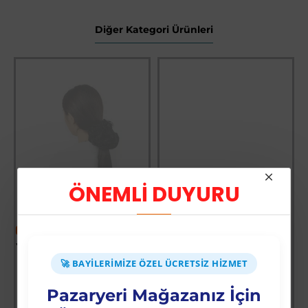
Diğer Kategori Ürünleri
ÖNEMLİ DUYURU
-60 %
-64 %
Yoğun Saçlı Lastikli Topuz Toka / Siyah
Vay Canına Sosyal Bilgiler
🚀 BAYILERIMIZE ÖZEL ÜCRETSIZ HIZMET
Üyelere Özel Fiyat
Üyelere Özel Fiyat
Üye Olunuz
Üye Olunuz
Pazaryeri Mağazanız İçin