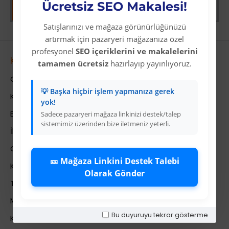
Ücretsiz SEO Makalesi!
Satışlarınızı ve mağaza görünürlüğünüzü
artırmak için pazaryeri mağazanıza özel
profesyonel
SEO içeriklerini ve makalelerini
Kurumsal
tamamen ücretsiz
hazırlayıp yayınlıyoruz.
Colezium Hakkında
💡 Başka hiçbir işlem yapmanıza gerek
Kurumsal Bilgiler
yok!
Banka Hesab Bilgileri
Sadece pazaryeri mağaza linkinizi destek/talep
sistemimiz üzerinden bize iletmeniz yeterli.
İletişim
Gizlilik Politikası
🎫 Mağaza Linkini Destek Talebi
Kullanıcı Sözleşmesi
Olarak Gönder
Teslimat Bilgileri
Mesafeli Satış Sözleşmesi
Bu duyuruyu tekrar gösterme
Kariyer