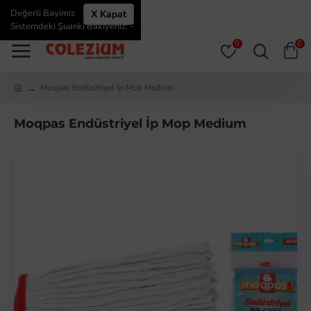
Değerli Bayimiz
X Kapat
ÜYE GIRIŞI
ÜYE OL
Sistemdeki Şuanki Bakiyeniz: -
0
0
Moqpas Endüstriyel İp Mop Medium
Moqpas Endüstriyel İp Mop Medium