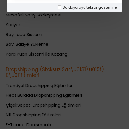
Teslimat Bilgileri
Bu duyuruyu tekrar gösterme
Mesafeli Satış Sözleşmesi
Kariyer
Bayi İade Sistemi
Bayi Bakiye Yükleme
Para Puan Sistemi ile Kazanç
Dropshipping (Stoksuz Sat\u0131\u015f)
E\u011fitimleri
Trendyol Dropshipping Eğitimleri
HepsiBurada Dropshipping Eğitimleri
ÇiçekSepeti Dropshipping Eğitimleri
N11 Dropshipping Eğitimleri
E-Ticaret Danismanlik