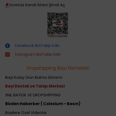
Ücretsiz Kendi Siteni Şimdi Aç
Dropshipping (Stoksuz Satış) Eğitimleri
Facebook BiziTakip Edin
İnstagram BiziTakip Edin
Dropshipping Bayi Hizmetleri
Bayi Kolay Ürün Bulma Sistemi
Bayi Destek ve Talep Merkezi
XML BAYİLİK VE DROPSHİPPİNG
Bizden Haberber ( Colezium - Basın)
Bayilere Özel Videolar