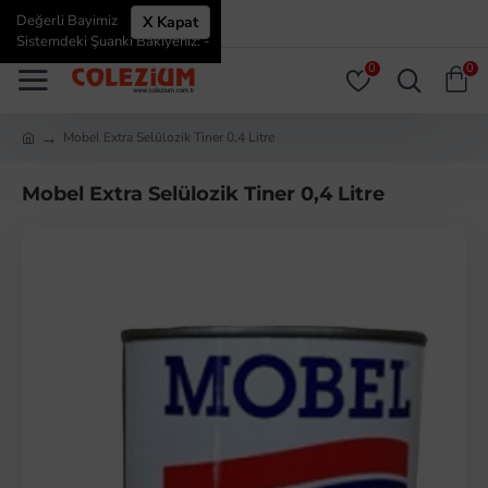
Değerli Bayimiz
X Kapat
ÜYE GIRIŞI
ÜYE OL
Sistemdeki Şuanki Bakiyeniz: -
0
0
Mobel Extra Selülozik Tiner 0,4 Litre
Mobel Extra Selülozik Tiner 0,4 Litre