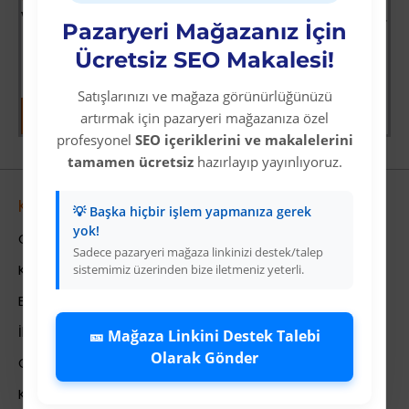
entoni - Bebek Koltuğu
VRD10661 KATLANABİLİR SATRANÇ TAVLA VE DAMA SETİ
Çiftlik Öyküleri - Kayıp Sürü
Pazaryeri Mağazanız İçin
Üyelere Özel Fiyat
Üyelere Özel Fiyat
Ücretsiz SEO Makalesi!
Üye Olunuz
Üye Olunuz
Satışlarınızı ve mağaza görünürlüğünüzü
artırmak için pazaryeri mağazanıza özel
profesyonel
SEO içeriklerini ve makalelerini
tamamen ücretsiz
hazırlayıp yayınlıyoruz.
Kurumsal
💡 Başka hiçbir işlem yapmanıza gerek
yok!
Colezium Hakkında
Sadece pazaryeri mağaza linkinizi destek/talep
Kurumsal Bilgiler
sistemimiz üzerinden bize iletmeniz yeterli.
Banka Hesab Bilgileri
İletişim
🎫 Mağaza Linkini Destek Talebi
Olarak Gönder
Gizlilik Politikası
Kullanıcı Sözleşmesi