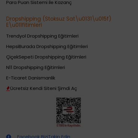
Para Puan Sistemi ile Kazanç
Dropshipping (Stoksuz Sat\u0131\u015f)
E\u011fitimleri
Trendyol Dropshipping Eğitimleri
HepsiBurada Dropshipping Eğitimleri
ÇiçekSepeti Dropshipping Eğitimleri
N11 Dropshipping Eğitimleri
E-Ticaret Danismanlik
Ücretsiz Kendi Siteni Şimdi Aç
Dropshipping (Stoksuz Satış) Eğitimleri
Facebook BiziTakip Edin