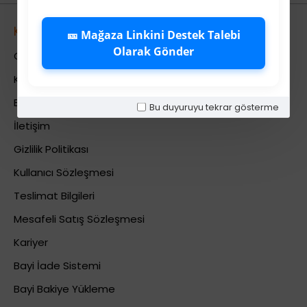
Kurumsal
🎫 Mağaza Linkini Destek Talebi
Olarak Gönder
Colezium Hakkında
Kurumsal Bilgiler
Banka Hesab Bilgileri
Bu duyuruyu tekrar gösterme
İletişim
Gizlilik Politikası
Kullanıcı Sözleşmesi
Teslimat Bilgileri
Mesafeli Satış Sözleşmesi
Kariyer
Bayi İade Sistemi
Bayi Bakiye Yükleme