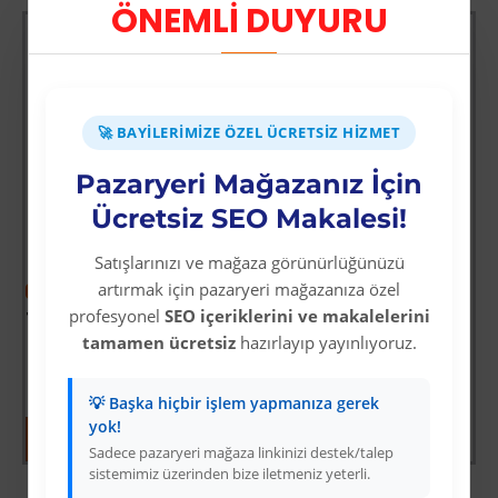
ÖNEMLİ DUYURU
🚀 BAYILERIMIZE ÖZEL ÜCRETSIZ HIZMET
Pazaryeri Mağazanız İçin
Ücretsiz SEO Makalesi!
-64 %
Tomax SDS Plus 4 Elmaslı Hilti / Matkap Ucu 11x210
Satışlarınızı ve mağaza görünürlüğünüzü
Üyelere Özel Fiyat
artırmak için pazaryeri mağazanıza özel
-64 %
Üye Olunuz
profesyonel
SEO içeriklerini ve makalelerini
i
Fırtına Yaklaşırken
tamamen ücretsiz
hazırlayıp yayınlıyoruz.
Üyelere Özel Fiyat
Üye Olunuz
💡 Başka hiçbir işlem yapmanıza gerek
yok!
Sadece pazaryeri mağaza linkinizi destek/talep
sistemimiz üzerinden bize iletmeniz yeterli.