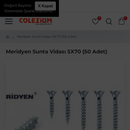
Değerli Bayimiz
X Kapat
ÜYE GIRIŞI
ÜYE OL
Sistemdeki Şuanki Bakiyeniz: -
0
0
Meridyen Sunta Vidası 5X70 (50 Adet)
Meridyen Sunta Vidası 5X70 (50 Adet)