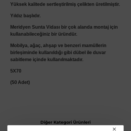
Yüksek kalitede sertleştirilmiş çelikten üretilmiştir.
Yıldız başlıdır.
Meridyen Sunta Vidası bir çok alanda montaj için
kullanabileceğiniz bir üründür.
Mobilya, ağaç, ahşap ve benzeri mamüllerin
birleşiminde kullanıldığı gibi dübel ile duvar
sabitleme içinde kullanılmaktadır.
5X70
(50 Adet)
Diğer Kategori Ürünleri