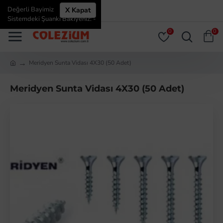
Değerli Bayimiz
X Kapat
ÜYE GIRIŞI
ÜYE OL
Sistemdeki Şuanki Bakiyeniz: -
0
0
Meridyen Sunta Vidası 4X30 (50 Adet)
Meridyen Sunta Vidası 4X30 (50 Adet)