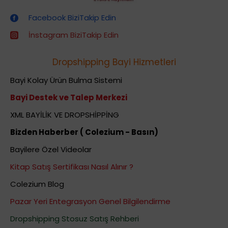
Dropshipping (Stoksuz Satış) Eğitimleri
Facebook BiziTakip Edin
İnstagram BiziTakip Edin
Dropshipping Bayi Hizmetleri
Bayi Kolay Ürün Bulma Sistemi
Bayi Destek ve Talep Merkezi
XML BAYİLİK VE DROPSHİPPİNG
Bizden Haberber ( Colezium - Basın)
Bayilere Özel Videolar
Kitap Satış Sertifikası Nasıl Alınır ?
Colezium Blog
Pazar Yeri Entegrasyon Genel Bilgilendirme
Dropshipping Stosuz Satış Rehberi