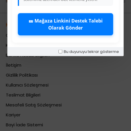
🎫 Mağaza Linkini Destek Talebi
Kurumsal
Olarak Gönder
Colezium Hakkında
Kurumsal Bilgiler
Bu duyuruyu tekrar gösterme
Banka Hesab Bilgileri
İletişim
Gizlilik Politikası
Kullanıcı Sözleşmesi
Teslimat Bilgileri
Mesafeli Satış Sözleşmesi
Kariyer
Bayi İade Sistemi