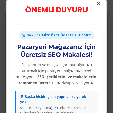
Diğer Kategori Ürünleri
ÖNEMLİ DUYURU
-66 %
Sürbısa 61631 - Sürmene Et Açma Bıçağı 31 cm
Üyelere Özel Fiyat
Üye Olunuz
🚀 BAYILERIMIZE ÖZEL ÜCRETSIZ HIZMET
Pazaryeri Mağazanız İçin
det
Ücretsiz SEO Makalesi!
Satışlarınızı ve mağaza görünürlüğünüzü
artırmak için pazaryeri mağazanıza özel
-38 %
profesyonel
SEO içeriklerini ve makalelerini
Star Diving Dalış Maskesi Yetişkin - 51701-MAVİ - 1 ADET
tamamen ücretsiz
hazırlayıp yayınlıyoruz.
Üyelere Özel Fiyat
Üye Olunuz
💡 Başka hiçbir işlem yapmanıza gerek
yok!
Sadece pazaryeri mağaza linkinizi destek/talep
sistemimiz üzerinden bize iletmeniz yeterli.