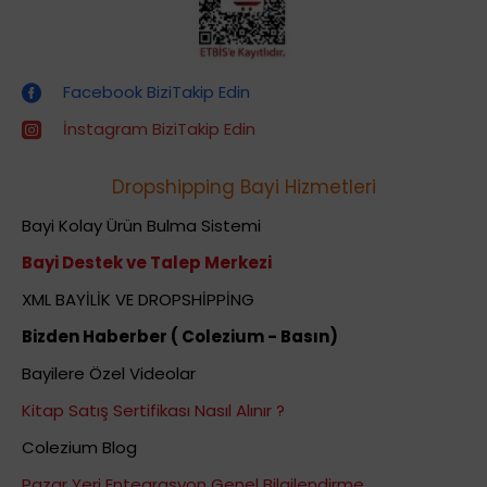
Dropshipping (Stoksuz Satış) Eğitimleri
Facebook BiziTakip Edin
İnstagram BiziTakip Edin
Dropshipping Bayi Hizmetleri
Bayi Kolay Ürün Bulma Sistemi
Bayi Destek ve Talep Merkezi
XML BAYİLİK VE DROPSHİPPİNG
Bizden Haberber ( Colezium - Basın)
Bayilere Özel Videolar
Kitap Satış Sertifikası Nasıl Alınır ?
Colezium Blog
Pazar Yeri Entegrasyon Genel Bilgilendirme