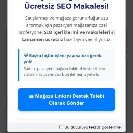
Ücretsiz SEO Makalesi!
Satışlarınızı ve mağaza görünürlüğünüzü
Diğer Kategori Ürünleri
artırmak için pazaryeri mağazanıza özel
STOK TÜKENDİ
STOK TÜKE
profesyonel
SEO içeriklerini ve makalelerini
tamamen ücretsiz
hazırlayıp yayınlıyoruz.
💡 Başka hiçbir işlem yapmanıza gerek
yok!
Sadece pazaryeri mağaza linkinizi destek/talep
sistemimiz üzerinden bize iletmeniz yeterli.
🎫 Mağaza Linkini Destek Talebi
Olarak Gönder
-63 %
-63 %
10 Mm Kasap Et Kancası - 239li Dönerli Set - Et İşleme - Hijyenik - Düzenli - Dayanıklı - Uzun Ömürlü
Apple İphone 14 Pro Kılıf Elegant Kapak - Lacivert
Üyelere Özel Fiyat
Üyelere Özel Fiyat
Üye Olunuz
Üye Olunuz
Bu duyuruyu tekrar gösterme