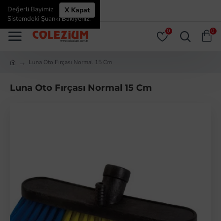
Değerli Bayimiz
X Kapat
ÜYE GIRIŞI
ÜYE OL
Sistemdeki Şuanki Bakiyeniz: -
0
0
Luna Oto Fırçası Normal 15 Cm
Luna Oto Fırçası Normal 15 Cm